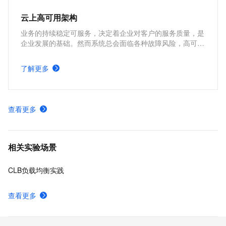
云上高可用架构
业务的持续稳定可服务，决定着企业对客户的服务质量，是
企业发展的基础。然而系统总会面临各种故障风险，高可用
性（High Availability, HA） 设计的核心，就是通过消除单
点故障，确保系统在局部受损时仍能持续提供服务。本方案
了解更多
从企业上云最基础的需求出发，介绍如何在云端逐层构建稳
健的高可用架构，帮助你建立系统性的高可用设计认知。
查看更多
相关实验场景
CLB负载均衡实践
查看更多