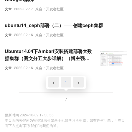
文章
2022-02-17
来自：开发者社区
ubuntu14_ceph部署（二）——创建ceph集群
文章
2022-02-16
来自：开发者社区
Ubuntu14.04下Ambari安装搭建部署大数
据集群（图文分五大步详解）（博主强烈
推荐）
文章
2022-02-16
来自：开发者社区
<
1
>
1 / 1
更新时间 2024-10-09 17:30:55
本页面内关键词为智能算法引擎基于机器学习所生成，如有任何问题，可在页
面下方点击"联系我们"与我们沟通。