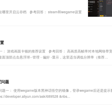
一个 AI 助手
超强辅助，Bol
即刻拥有 DeepSeek-R1 满血版
在企业官网、通讯软件中为客户提供 AI 客服
里开启云存档 参考回答： steam和wegame设置
多种方案随心选，轻松解锁专属 DeepSeek
置
一： 游戏画面卡顿的推荐设置 参考回答： 高画质高帧率对本地网络带
面顶部点击悬浮球--管理 - 偏好 -显示，这里适当调低分辨率（推荐
里选择流畅模式...
置问题
一： 使用wegame版本黑神话悟空的镜像，登录wegame后还是提示
r.aliyun.com/ask/689528 &nbs...