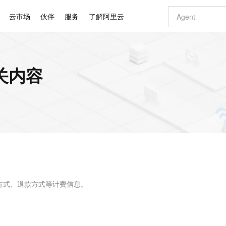
云市场
伙伴
服务
了解阿里云
AI 特惠
数据与 API
成为产品伙伴
企业增值服务
最佳实践
价格计算器
AI 场景体
基础软件
产品伙伴合
阿里云认证
市场活动
配置报价
大模型
关内容
自助选配和估算价格
新方式
睿译宝，AI翻译排版一步到位
智启 AI 普惠权益
产品生态集成认证中心
企业支持计划
云上春晚
域名与网站
千问官方 MaaS 平台，为开发者和 Agent 而生，新用户赠送 1 亿 + tokens 额度
Qwen Aud
AI Coding
阿里云Maa
2026 阿里云
云服务器 E
为企业打
数据集
Windows
大模型认证
模型
NEW
NEW
交付可用成果
值低价云产品抢先购
上传文档即自动完成翻译和格式还原
至高享 1亿+免费 tokens，加速 Al 应用落地
提供智能易用的域名与建站服务
智能编程，一键
安全可靠、
产品生态伙伴
专家技术服务
云上奥运之旅
弹性计算合作
阿里云中企出
手机三要素
宝塔 Linux
全部认证
价格优势
有专属领域专家
GLM-5.2：长任务时代开源旗舰模型
阿里云 OPC 创新助力计划
千问大模型
即刻拥有 DeepS
AI 电商营销
对象存储 O
大模型
产品生态伙伴工作台
企业增值服务台
云栖战略参考
云存储合作计
云栖大会
身份实名认证
CentOS
训练营
推动算力普惠，释放技术红利
最高返9万
多领域专家智能体,一键组建 AI 虚拟交付团队
快速构建应用程序和网站，即刻迈出上云第一步
至高百万元 Token 补贴，加速一人公司成长
多元化、高性能、安全可靠的大模型服务
真正可用的 1M 上下文,一次完成代码全链路开发
轻松解锁专属 Dee
从图文生成到
云上的中国
数据库合作计
活动全景
短信
Docker
图片和
站式影视创作平台
Hermes Agent，打造自进化智能体
Token Plan 模型订阅计划
数字证书管理服务（原SSL证书）
5 分钟轻松部署
AI 广告创作
无影云电脑
企业成长
NEW
信息公告
看见新力量
云网络合作计
OCR 文字识别
JAVA
证享300元代金券
可视化编排打通从文字构思到成片全链路闭环
全托管，含MySQL、PostgreSQL、SQL Server、MariaDB多引擎
自主进化，持久记忆，越用越聪明
Qwen3.8-Max 首发尝鲜，限时加量 10 倍，夜间低至2折
实现全站HTTPS，呈现可信的WEB访问
图文、视频一
随时随地安
Kimi-K3
HappyHors
NEW
魔搭 Mode
loud
服务实践
官网公告
Kimi 最新旗舰模型，长程编程与推理利器
让文字生成流
金融模力时刻
Salesforce O
版
发票查验
全能环境
Claude Code + GStack 打造工程团队
千问办公，限时限量积分加倍
Qoder
低代码高效构
AI 建站
短信服务
型
NEW
作计划
计划
创新中心
魔搭 ModelSc
健康状态
理服务
让AI从“聊天伙伴”进化为能干活的“数字员工”
安装技能 GStack，拥有专属 AI 工程团队
你的AI工作搭子，覆盖日常办公高频场景
面向真实软件的智能体编程平台
0 代码专业建
方式、退款方式等计费信息。
客户案例
天气预报查询
操作系统
Deepseek-v4-pro
HappyHors
态合作计划
态智能体模型
旗舰 MoE 大模型，百万上下文与顶尖推理能力
图生视频，流
同享
万小智 AI 建站低至 15元/月
Qoder CN
AI 短剧/漫剧
云原生数据库 
快递物流查询
WordPress
成为服务伙
高校合作
点，立即开启云上创新
覆盖公网/内网、递归/权威、移动APP等全场景解析服务
送.CN域名，送备案服务码
基于千问大模型等，支持代码智能生成、研发智能问答
AI助力短剧
GLM-5.2
Wan2.7-T
Ubuntu