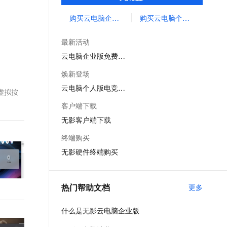
与运维。无需前期传统硬件投资，帮您快速
文戏情感细腻自然，动作戏激烈拳拳到肉，实现更强表演能力
支持中英文自由切换，具备更强的噪声鲁棒性
ernetes 版 ACK
云聚AI 严选权益
AI 原生数据库服务发布
SSL 证书
构建安全、高性能、低成本的企业桌面办公
购买云电脑企业版
购买云电脑个人版
，一键激活高效办公新体验
理容器应用的 K8s 服务
精选AI产品，从模型到应用全链提效
Agent 数据网关
体系。
堡垒机
AI 用量加速计划
云原生数据库 PolarDB
最新活动
应用
防火墙
、识别商机，让客服更高效、服务更出色。
新老同享，达量后返
Agentic Database 发布
云电脑企业版免费试用
千问办公
主机安全
NEW
焕新登场
的智能体编程平台
一站式AI生产力平台
云电脑个人版电竞模式
虚拟按
AI 应用及服务市场
伶鹊
客户端下载
企业级人与Agent协作平台，接入和调度多个数字员工
智能客服平台，对话机器人、对话分析、智能外呼
AI 应用
无影客户端下载
大模型服务平台百炼 - 全妙
大模型
终端购买
应用创作平台
多模态内容创作工具，已接入 DeepSeek
无影硬件终端购买
自然语言处理
数据标注
热门帮助文档
更多
机器学习
息提取
与 AI 智能体进行实时音视频通话
什么是无影云电脑企业版
从文本、图片、视频中提取结构化的属性信息
构建支持视频理解的 AI 音视频实时通话应用