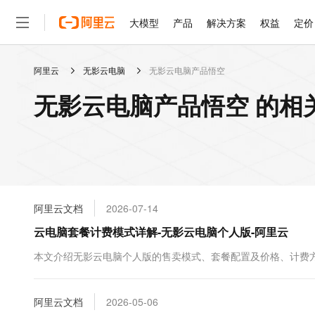
大模型
产品
解决方案
权益
定价
阿里云
无影云电脑
无影云电脑产品悟空
大模型
产品
解决方案
权益
定价
云市场
伙伴
服务
了解阿里云
精选产品
精选解决方案
普惠上云
产品定价
精选商城
成为销售伙伴
售前咨询
为什么选择阿里云
千问AI平台
无影云电脑产品悟空 的相
了解云产品的定价详情
大模型服务平台百炼
千问办公，解锁你的工作
普惠上云 官方力荐
分销伙伴
在线服务
网站建设
什么是云计算
大
大模型服务与应用平台
企业级Agent产品，直接
云服务器38元/年起，超
咨询伙伴
多端小程序
技术领先
云上成本管理
售后服务
轻量应用服务器
Agency Agents：拥
官方推荐返现计划
大模型
精选产品
精选解决方案
Salesforce 国际版订阅
稳定可靠
管理和优化成本
推荐新用户得奖励，单订单
销售伙伴合作计划
自助服务
友盟天域
安全合规
人工智能与机器学习
AI
文本生成
云数据库 RDS
HappyHorse 打造一
云工开物
无影生态合作计划
在线服务
阿里云文档
2026-07-14
观测云
分析师报告
高校专属算力普惠，学生认
计算
互联网应用开发
Qwen3.8-Max
HOT
Salesforce On Alibaba C
工单服务
云电脑套餐计费模式详解-无影云电脑个人版-阿里云
智能体时代全能旗舰模型
Tuya 物联网平台阿里云
研究报告与白皮书
人工智能平台 PAI
快速拥有专属 OpenClaw
大模
Consulting Partner 合
大数据
容器
免费试用
短信专区
一站式AI开发、训练和推
本文介绍无影云电脑个人版的售卖模式、套餐配置及价格、计费
蓝凌 OA
Qwen3.7-Plus
AI 大模型销售与服务生
现代化应用
存储
天池大赛
能看、能想、能动手的多模
云解析DNS
解决方案免费试用 新老
电子合同
最高领取价值200元试用
安全
阿里云文档
网络与CDN
2026-05-06
AI 算法大赛
Qwen3-VL-Plus
畅捷通