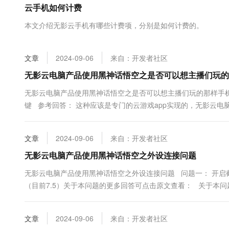
云手机如何计费
大数据开发治理平台 Data
AI 产品 免费试用
网络
安全
云开发大赛
Tableau 订阅
1亿+ 大模型 tokens 和 
本文介绍无影云手机有哪些计费项，分别是如何计费的。
可观测
入门学习赛
中间件
AI空中课堂在线直播课
云防火墙
140+云产品 免费试用
大模型服务
上云与迁云
云原生的云上边界网络安全
产品新客免费试用，最长1
数据库
文章
2024-09-06
来自：开发者社区
生态解决方案
千问AI平台-Token Plan
企业出海
大模型ACA认证体验
无影云电脑产品使用黑神话悟空之是否可以想主播们玩的
大数据计算
助力企业全员 AI 认知与能
行业生态解决方案
政企业务
无影云电脑产品使用黑神话悟空之是否可以想主播们玩的那样手
媒体服务
千问AI平台-模型体验
开发者生态解决方案
键 参考回答： 这种应该是专门的云游戏app实现的，无影云
在线体验全尺寸、多种模态
企业服务与云通信
https://developer.aliyun....
AI 开发和 AI 应用解决
Happy 系列大模型
域名与网站
文章
2024-09-06
来自：开发者社区
无影云电脑产品使用黑神话悟空之外设连接问题
终端用户计算
无影云电脑产品使用黑神话悟空之外设连接问题 问题一： 开启
Serverless
大模型解决方案
（目前7.5）关于本问题的更多回答可点击原文查看： 关于本
https://developer.aliyun.com/ask/689543 &nbs...
开发工具
快速部署 Dify，高效搭建 
文章
2024-09-06
来自：开发者社区
迁移与运维管理