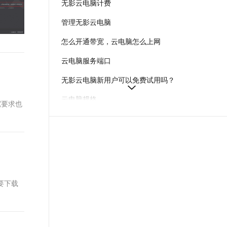
无影云电脑计费
t.diy 一步搞定创意建站
构建大模型应用的安全防护体系
通过自然语言交互简化开发流程,全栈开发支持
通过阿里云安全产品对 AI 应用进行安全防护
管理无影云电脑
怎么开通带宽，云电脑怎么上网
云电脑服务端口
无影云电脑新用户可以免费试用吗？
云电脑规格
宽要求也
如何按月购买云电脑
什么是无影云电脑图形工作站
管理员管理云电脑常见问题
要下载