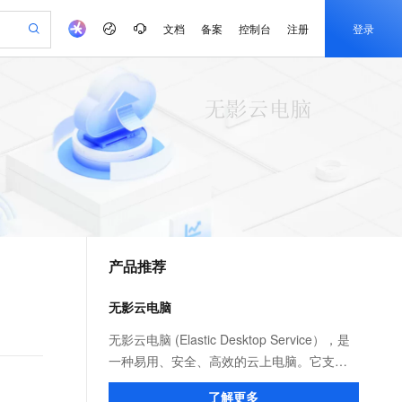
文档
备案
控制台
注册
登录
验
作计划
器
AI 活动
专业服务
服务伙伴合作计划
开发者社区
加入我们
产品动态
服务平台百炼
阿里云 OPC 创新助力计划
一站式生成采购清单，支持单品或批量购买
io：打造专属 AI 语音助手
S产品伙伴计划（繁花）
峰会
CS
造的大模型服务与应用开发平台
一句话生成原生可编辑精美 PPT 文稿
AI 生产力先锋
Al MaaS 服务伙伴赋能合作
域名
博文
Careers
至高可申请百万元
Qwen3.8-Max 模型上线
开启高性价比 AI 编程新体验
弹性可伸缩的云计算服务
Qwen-Audio-3.0-Realtime 端到端实时语音角色扮演
输入一句话想法, 轻松生成专业的 PPT
先锋实践拓展 AI 生产力的边界
Token 补贴，五大权
计划
海大会
伙伴信用分合作计划
商标
问答
社会招聘
益加速 OPC 成功
eek-V4-Pro
SS
一键部署幻兽帕鲁游戏服务器
飞天发布时刻
HOT
Open Search 向量检索版支
划
备案
电子书
校园招聘
pSeek-V4-Pro
视频创作，一键激活电商全链路生产力
稳定、安全、高性价比、高性能的云存储服务
一键购买专属联机服务器，轻松开启游戏
所见，即是所愿
持视频检索 Pipeline 功能
更多支持
划
公司注册
镜像站
视频生成
语音识别与合成
专属 QwenPaw
漫剧工坊：一站式动画创作平台
AI 实训营
HOT
应用身份服务 (IDaaS)
合作伙伴培训与认证
产品推荐
划
上云迁移
站生成，高效打造优质广告素材
全接入的云上超级电脑
从聊天伙伴进化为能主动干活的本地数字员工
快速生产连贯的高质量长漫剧
从基础到进阶，Agent 创客手把手教你
OpenClaw 管理能力上线
e-1.1-T2V
Qwen3-TTS-Flash
lScope
我要反馈
查询合作伙伴
畅细腻的高质量视频
离线语音合成大模型，多语言方言自适应，低延迟高稳定
n Alibaba Cloud ISV 合作
代维服务
建企业门户网站
10 分钟搭建微信、支付宝小程序
无影云电脑
MaxCompute MaxFrame 提
创新加速
ope
登录合作伙伴管理后台
我要建议
站，无忧落地极速上线
以可视化方式快速构建移动和 PC 门户网站
国内短信简单易用，安全可靠，秒级触达，全球覆盖200+国家和地区。
高效部署网站，快速应用到小程序
供自动弹性内存功能
e-1.1-I2V
Cosyvoice-V3-Flash
无影云电脑 (Elastic Desktop Service），是
安全
畅自然，细节丰富
高表现力语音合成大模型，语音克隆听感自然
我要投诉
PolarDB
一种易用、安全、高效的云上电脑。它支持
上云场景组合购
Milvus 弹性伸缩功能新增节
伴
漫剧创作，剧本、分镜、视频高效生成
100%兼容MySQL、PostgreSQL，兼容Oracle，支持集中和分布式
覆盖90%+业务场景，专享组合折扣价
点支持范围
快速便捷的桌面环境创建、部署、统一管控
2V
VPN
Fun-ASR
了解更多