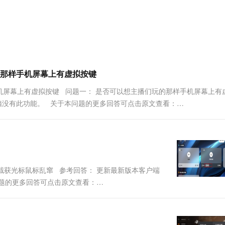
服务生态伙伴
视觉 Coding、空间感知、多模态思考等全面升级
1M上下文，专为长程任务能力而生
云工开物
企业应用
Works
Night Plan 支持 Qwen 3.8-Max
云原生大数据计算服务 MaxCompute
AI 办公
容器服务 Kub
NEW
Red Hat
30+ 款产品免费体验
Data Agent 驱动的一站式 Data+AI 开发治理平台
夜间 5 折，Qwen/Meoo/TokenPlan 客户专享
面向分析的企业级SaaS模式云数据仓库
AI智能应用
提供一站式管
科研合作
ERP
堂（旗舰版）
SUSE
智能客服
AI 应用构建
大模型原生
CRM
防护产品
2个月
自动承接线索
建站小程序
Qoder
大模型服务平台百炼-应用模版
OA 办公系统
HOT
NEW
那样手机屏幕上有虚拟按键
面向真实软件
个人版上线、团队版降价；千问3.8-Max首发发尝鲜
丰富多元化的应用模版和解决方案
力提升
财税管理
模板建站
机屏幕上有虚拟按键 问题一： 是否可以想主播们玩的那样手机屏幕上有
万有无界
大模型服务平台百炼-智能体
400电话
定制建站
电脑没有此功能。 关于本问题的更多回答可点击原文查看：
的模型效果
灵活可视化地构建企业级 Agent
方案
广告营销
模板小程序
秒悟
人工智能平台 PAI
定制小程序
云端极速 AI 
新一代 AI 视频生成模型，深度适配广告营销等场景
AI Native 的算法工程平台，一站式完成建模、训练、推理服务部署
APP 开发
截获光标鼠标乱窜 参考回答： 更新最新版本客户端
建站系统
问题的更多回答可点击原文查看：
AI 应用
10分钟微调：让0.6B模型媲美235B模
多模态数据信
型
依托云原生高可用架构,实现Dify私有化部署
用1%尺寸在特定领域达到大模型90%以上效果