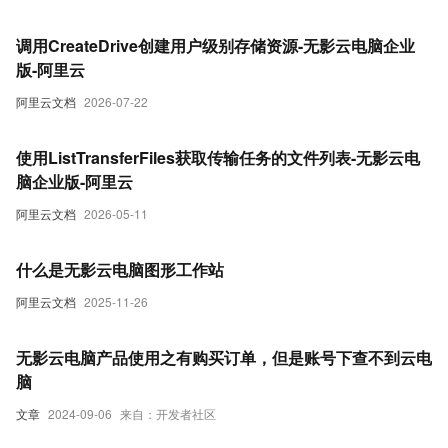
调用CreateDrive创建用户级别存储资源-无影云电脑企业
版-阿里云
阿里云文档
2026-07-22
使用ListTransferFiles获取传输任务的文件列表-无影云电
脑企业版-阿里云
阿里云文档
2026-05-11
什么是无影云电脑图形工作站
阿里云文档
2025-11-26
无影云电脑产品使用之有购买订单，但是账号下查不到云电
脑
文章
2024-09-06
来自：开发者社区