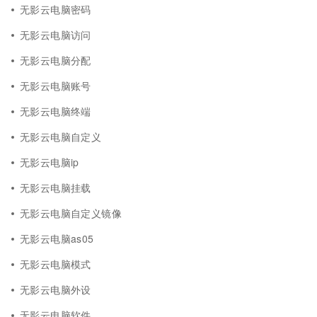
无影云电脑密码
无影云电脑访问
无影云电脑分配
无影云电脑账号
无影云电脑终端
无影云电脑自定义
无影云电脑ip
无影云电脑挂载
无影云电脑自定义镜像
无影云电脑as05
无影云电脑模式
无影云电脑外设
无影云电脑软件