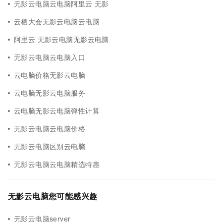
无影云电脑云电脑阿里云 无影
云栖大会无影云电脑云电脑
阿里云 无影云电脑无影云电脑
无影云电脑云电脑入口
云电脑价格无影云电脑
云电脑无影云电脑服务
云电脑无影云电脑弹性计算
无影云电脑云电脑价格
无影云电脑区别云电脑
无影云电脑云电脑精选特惠
无影云电脑您可能感兴趣
无影云电脑server