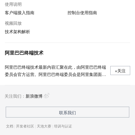
使用说明
客户端接入指南
控制台使用指南
视频回放
技术架构解析
阿里巴巴终端技术
阿里巴巴终端技术最新内容汇聚在此，由阿里巴巴终端
+关注
委员会官方运营。阿里巴巴终端委员会是阿里集团面向
前端、客户端的虚拟技术组织。我们的愿景是着眼用户
体验前沿、技术创新引领业界，将面向未来，制定技术
关注我们：
策略和目标并落地执行，推动终端技术发展，帮助工程
新浪微博
师成长，打造顶级的终端体验。同时我们运营着阿里巴
巴终端域的官方公众号：阿里巴巴终端技术，欢迎关
联系我们
注。
文档
|
开发者社区
|
天池大赛
|
培训与认证