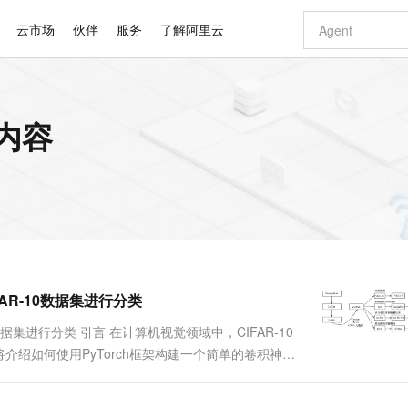
云市场
伙伴
服务
了解阿里云
AI 特惠
数据与 API
成为产品伙伴
企业增值服务
最佳实践
价格计算器
AI 场景体
基础软件
产品伙伴合
阿里云认证
市场活动
配置报价
大模型
内容
自助选配和估算价格
新方式
睿译宝，AI翻译排版一步到位
智启 AI 普惠权益
产品生态集成认证中心
企业支持计划
云上春晚
域名与网站
千问官方 MaaS 平台，为开发者和 Agent 而生，新用户赠送 1 亿 + tokens 额度
Qwen Aud
AI Coding
阿里云Maa
2026 阿里云
云服务器 E
为企业打
数据集
Windows
大模型认证
模型
NEW
NEW
交付可用成果
值低价云产品抢先购
上传文档即自动完成翻译和格式还原
至高享 1亿+免费 tokens，加速 Al 应用落地
提供智能易用的域名与建站服务
智能编程，一键
安全可靠、
产品生态伙伴
专家技术服务
云上奥运之旅
弹性计算合作
阿里云中企出
手机三要素
宝塔 Linux
全部认证
价格优势
有专属领域专家
GLM-5.2：长任务时代开源旗舰模型
阿里云 OPC 创新助力计划
千问大模型
即刻拥有 DeepS
AI 电商营销
对象存储 O
大模型
产品生态伙伴工作台
企业增值服务台
云栖战略参考
云存储合作计
云栖大会
身份实名认证
CentOS
训练营
推动算力普惠，释放技术红利
最高返9万
多领域专家智能体,一键组建 AI 虚拟交付团队
快速构建应用程序和网站，即刻迈出上云第一步
至高百万元 Token 补贴，加速一人公司成长
多元化、高性能、安全可靠的大模型服务
真正可用的 1M 上下文,一次完成代码全链路开发
轻松解锁专属 Dee
从图文生成到
云上的中国
数据库合作计
活动全景
短信
Docker
图片和
站式影视创作平台
Hermes Agent，打造自进化智能体
Token Plan 模型订阅计划
数字证书管理服务（原SSL证书）
5 分钟轻松部署
AI 广告创作
无影云电脑
企业成长
NEW
信息公告
看见新力量
云网络合作计
OCR 文字识别
JAVA
证享300元代金券
可视化编排打通从文字构思到成片全链路闭环
全托管，含MySQL、PostgreSQL、SQL Server、MariaDB多引擎
自主进化，持久记忆，越用越聪明
Qwen3.8-Max 首发尝鲜，限时加量 10 倍，夜间低至2折
实现全站HTTPS，呈现可信的WEB访问
图文、视频一
随时随地安
Kimi-K3
HappyHors
NEW
魔搭 Mode
loud
服务实践
官网公告
R-10数据集进行分类
Kimi 最新旗舰模型，长程编程与推理利器
让文字生成流
金融模力时刻
Salesforce O
版
发票查验
全能环境
Claude Code + GStack 打造工程团队
千问办公，限时限量积分加倍
Qoder
低代码高效构
AI 建站
短信服务
型
NEW
作计划
计划
创新中心
魔搭 ModelSc
健康状态
理服务
让AI从“聊天伙伴”进化为能干活的“数字员工”
安装技能 GStack，拥有专属 AI 工程团队
你的AI工作搭子，覆盖日常办公高频场景
面向真实软件的智能体编程平台
0 代码专业建
据集进行分类 引言 在计算机视觉领域中，CIFAR-10
客户案例
天气预报查询
操作系统
Deepseek-v4-pro
HappyHors
态合作计划
绍如何使用PyTorch框架构建一个简单的卷积神经
态智能体模型
旗舰 MoE 大模型，百万上下文与顶尖推理能力
图生视频，流
同享
万小智 AI 建站低至 15元/月
Qoder CN
AI 短剧/漫剧
云原生数据库 
快递物流查询
WordPress
成为服务伙
过本文，您将了解到数据预处理、模型定义、训练过程及
高校合作
点，立即开启云上创新
覆盖公网/内网、递归/权威、移动APP等全场景解析服务
送.CN域名，送备案服务码
基于千问大模型等，支持代码智能生成、研发智能问答
AI助力短剧
GLM-5.2
Wan2.7-T
Ubuntu