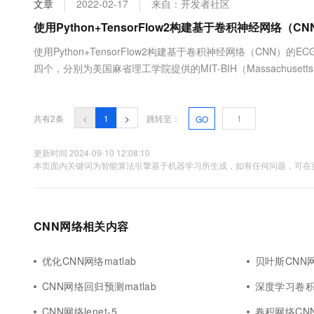
文章
2022-02-17
来自：开发者社区
大数据开发治理平台 Data
AI 产品 免费试用
网络
安全
云开发大赛
Tableau 订阅
使用Python+TensorFlow2构建基于卷积神经网络
1亿+ 大模型 tokens 和 
可观测
入门学习赛
中间件
AI空中课堂在线直播课
使用Python+TensorFlow2构建基于卷积神经网络（CN
云防火墙
140+云产品 免费试用
大模型服务
四个，分别为美国麻省理工学院提供的MIT-BIH（Massachusetts Institute
上云与迁云
云原生的云上边界网络安全
产品新客免费试用，最长1
数据库
国心脏学会提供的AHA（ Ameri....
生态解决方案
千问AI平台-Token Plan
企业出海
大模型ACA认证体验
大数据计算
助力企业全员 AI 认知与能
行业生态解决方案
共有2条
<
1
>
跳转至：
GO
政企业务
媒体服务
千问AI平台-模型体验
开发者生态解决方案
在线体验全尺寸、多种模态
更新时间 2024-09-10 12:08:10
企业服务与云通信
本页面内关键词为智能算法引擎基于机器学习所生成，如有任何问题，可在页
AI 开发和 AI 应用解决
Happy 系列大模型
域名与网站
终端用户计算
CNN网络相关内容
Serverless
大模型解决方案
优化CNN网络matlab
贝叶斯CNN网
开发工具
快速部署 Dify，高效搭建 
CNN网络回归预测matlab
深度学习卷积
迁移与运维管理
CNN网络lenet-5
卷积网络CN