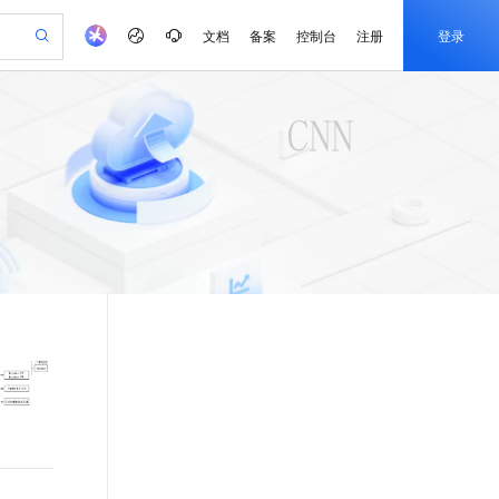
文档
备案
控制台
注册
登录
验
作计划
器
AI 活动
专业服务
服务伙伴合作计划
开发者社区
加入我们
产品动态
服务平台百炼
阿里云 OPC 创新助力计划
一站式生成采购清单，支持单品或批量购买
io：打造专属 AI 语音助手
S产品伙伴计划（繁花）
峰会
CS
造的大模型服务与应用开发平台
一句话生成原生可编辑精美 PPT 文稿
AI 生产力先锋
Al MaaS 服务伙伴赋能合作
域名
博文
Careers
至高可申请百万元
Qwen3.8-Max 模型上线
开启高性价比 AI 编程新体验
弹性可伸缩的云计算服务
Qwen-Audio-3.0-Realtime 端到端实时语音角色扮演
输入一句话想法, 轻松生成专业的 PPT
先锋实践拓展 AI 生产力的边界
Token 补贴，五大权
计划
海大会
伙伴信用分合作计划
商标
问答
社会招聘
益加速 OPC 成功
eek-V4-Pro
SS
一键部署幻兽帕鲁游戏服务器
飞天发布时刻
HOT
Open Search 向量检索版支
划
备案
电子书
校园招聘
pSeek-V4-Pro
视频创作，一键激活电商全链路生产力
稳定、安全、高性价比、高性能的云存储服务
一键购买专属联机服务器，轻松开启游戏
所见，即是所愿
持视频检索 Pipeline 功能
更多支持
划
公司注册
镜像站
视频生成
语音识别与合成
专属 QwenPaw
漫剧工坊：一站式动画创作平台
AI 实训营
HOT
应用身份服务 (IDaaS)
合作伙伴培训与认证
划
上云迁移
站生成，高效打造优质广告素材
全接入的云上超级电脑
从聊天伙伴进化为能主动干活的本地数字员工
快速生产连贯的高质量长漫剧
从基础到进阶，Agent 创客手把手教你
OpenClaw 管理能力上线
e-1.1-T2V
Qwen3-TTS-Flash
lScope
我要反馈
查询合作伙伴
畅细腻的高质量视频
离线语音合成大模型，多语言方言自适应，低延迟高稳定
n Alibaba Cloud ISV 合作
代维服务
建企业门户网站
10 分钟搭建微信、支付宝小程序
MaxCompute MaxFrame 提
创新加速
ope
登录合作伙伴管理后台
我要建议
站，无忧落地极速上线
以可视化方式快速构建移动和 PC 门户网站
国内短信简单易用，安全可靠，秒级触达，全球覆盖200+国家和地区。
高效部署网站，快速应用到小程序
供自动弹性内存功能
e-1.1-I2V
Cosyvoice-V3-Flash
安全
畅自然，细节丰富
高表现力语音合成大模型，语音克隆听感自然
我要投诉
PolarDB
上云场景组合购
Milvus 弹性伸缩功能新增节
伴
漫剧创作，剧本、分镜、视频高效生成
100%兼容MySQL、PostgreSQL，兼容Oracle，支持集中和分布式
覆盖90%+业务场景，专享组合折扣价
点支持范围
2V
VPN
Fun-ASR