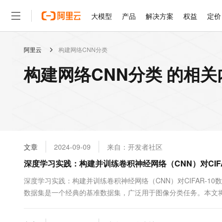
大模型
产品
解决方案
权益
定价
阿里云
构建网络CNN分类
大模型
产品
解决方案
权益
定价
云市场
伙伴
服务
了解阿里云
精选产品
精选解决方案
普惠上云
产品定价
精选商城
成为销售伙伴
售前咨询
为什么选择阿里云
千问AI平台
构建网络CNN分类 的相关
了解云产品的定价详情
大模型服务平台百炼
千问办公，解锁你的工作
普惠上云 官方力荐
分销伙伴
在线服务
网站建设
什么是云计算
大
大模型服务与应用平台
企业级Agent产品，直接
云服务器38元/年起，超
咨询伙伴
多端小程序
技术领先
云上成本管理
售后服务
轻量应用服务器
Agency Agents：拥
官方推荐返现计划
大模型
精选产品
精选解决方案
Salesforce 国际版订阅
稳定可靠
管理和优化成本
推荐新用户得奖励，单订单
销售伙伴合作计划
自助服务
友盟天域
安全合规
人工智能与机器学习
AI
文本生成
云数据库 RDS
HappyHorse 打造一
云工开物
无影生态合作计划
在线服务
文章
2024-09-09
来自：开发者社区
观测云
分析师报告
高校专属算力普惠，学生认
计算
互联网应用开发
Qwen3.8-Max
HOT
Salesforce On Alibaba C
工单服务
深度学习实践：构建并训练卷积神经网络（CNN）对CIFA
智能体时代全能旗舰模型
Tuya 物联网平台阿里云
研究报告与白皮书
人工智能平台 PAI
快速拥有专属 OpenClaw
大模
Consulting Partner 合
大数据
容器
免费试用
短信专区
一站式AI开发、训练和推
深度学习实践：构建并训练卷积神经网络（CNN）对CIFAR-10数
蓝凌 OA
Qwen3.7-Plus
AI 大模型销售与服务生
现代化应用
数据集是一个经典的基准数据集，广泛用于图像分类任务。本文将介
存储
天池大赛
能看、能想、能动手的多模
云解析DNS
解决方案免费试用 新老
电子合同
网络（CNN），并在CIFAR-10数据集上进行训练和评估。通
最高领取价值200元试用
安全
网络与CDN
AI 算法大赛
Qwen3-VL-Plus
结果可视化的完整流程。 数据预处理...
畅捷通