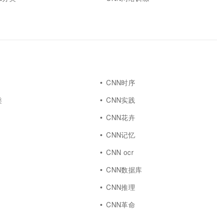
一个 AI 助手
超强辅助，Bol
即刻拥有 DeepSeek-R1 满血版
在企业官网、通讯软件中为客户提供 AI 客服
多种方案随心选，轻松解锁专属 DeepSeek
CNN时序
类
CNN实践
CNN花卉
CNN记忆
CNN ocr
CNN数据库
CNN推理
CNN革命