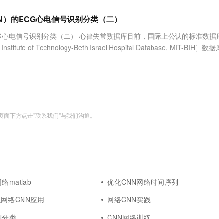
服务生态伙伴
视觉 Coding、空间感知、多模态思考等全面升级
1M上下文，专为长程任务能力而生
云工开物
企业应用
Works
Night Plan 支持 Qwen 3.8-Max
云原生大数据计算服务 MaxCompute
AI 办公
容器服务 Kub
NEW
Red Hat
（CNN）的ECG心电信号识别分类（二）
30+ 款产品免费体验
Data Agent 驱动的一站式 Data+AI 开发治理平台
夜间 5 折，Qwen/Meoo/TokenPlan 客户专享
面向分析的企业级SaaS模式云数据仓库
AI智能应用
提供一站式管
科研合作
ERP
堂（旗舰版）
SUSE
N）的ECG心电信号识别分类（二） 心律失常数据库目前，国际上公认的标准数
智能客服
AI 应用构建
大模型原生
CRM
 of Technology-Beth Israel Hospital Database, MIT-BIH）
防护产品
2个月
自动承接线索
建站小程序
Qoder
大模型服务平台百炼-应用模版
OA 办公系统
HOT
NEW
面向真实软件
个人版上线、团队版降价；千问3.8-Max首发发尝鲜
丰富多元化的应用模版和解决方案
力提升
财税管理
模板建站
万有无界
大模型服务平台百炼-智能体
400电话
定制建站
的模型效果
灵活可视化地构建企业级 Agent
面下方点击"联系我们"与我们沟通。
方案
广告营销
模板小程序
秒悟
人工智能平台 PAI
定制小程序
云端极速 AI 
新一代 AI 视频生成模型，深度适配广告营销等场景
AI Native 的算法工程平台，一站式完成建模、训练、推理服务部署
APP 开发
建站系统
络matlab
优化CNN网络时间序列
AI 应用
10分钟微调：让0.6B模型媲美235B模
多模态数据信
网络CNN应用
网络CNN实践
型
依托云原生高可用架构,实现Dify私有化部署
用1%尺寸在特定领域达到大模型90%以上效果
N分类
CNN网络训练