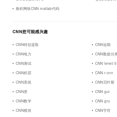
10 分钟在聊天系统中增加
专有云
卷积网络CNN matlab代码
CNN您可能感兴趣
CNN特征提取
CNN短期
CNN电力
CNN数据分
CNN测试
CNN lenet-5
CNN积层
CNN r-cnn
CNN系统
CNN贝叶斯
CNN类
CNN gui
CNN数学
CNN gru
CNN模块
CNN字符