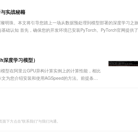
服务生态伙伴
视觉 Coding、空间感知、多模态思考等全面升级
1M上下文，专为长程任务能力而生
云工开物
企业应用
Works
Night Plan 支持 Qwen 3.8-Max
云原生大数据计算服务 MaxCompute
AI 办公
容器服务 Kub
NEW
Red Hat
析与实战秘籍
30+ 款产品免费体验
Data Agent 驱动的一站式 Data+AI 开发治理平台
夜间 5 折，Qwen/Meoo/TokenPlan 客户专享
面向分析的企业级SaaS模式云数据仓库
AI智能应用
提供一站式管
科研合作
ERP
堂（旗舰版）
SUSE
的璀璨明珠。本文将引导您踏上一场从数据预处理到模型部署的深度学习之
智能客服
AI 应用构建
大模型原生
CRM
基础认知 首先，确保您的开发环境已安装PyTorch。PyTorch官网提供
防护产品
2个月
自动承接线索
建站小程序
Qoder
大模型服务平台百炼-应用模版
OA 办公系统
HOT
NEW
面向真实软件
个人版上线、团队版降价；千问3.8-Max首发发尝鲜
丰富多元化的应用模版和解决方案
力提升
财税管理
模板建站
万有无界
大模型服务平台百炼-智能体
orch深度学习模型）
400电话
定制建站
的模型效果
灵活可视化地构建企业级 Agent
h深度学习模型在阿里云GPU异构计算实例上的计算性能，相比
方案
广告营销
模板小程序
本文为您介绍安装和使用AGSpeed的方法。前提条件
秒悟
人工智能平台 PAI
定制小程序
云端极速 AI 
loud Linux、CentOS 7.x或Ubuntu 16.04
新一代 AI 视频生成模型，深度适配广告营销等场景
AI Native 的算法工程平台，一站式完成建模、训练、推理服务部署
APP 开发
建站系统
面下方点击"联系我们"与我们沟通。
AI 应用
10分钟微调：让0.6B模型媲美235B模
多模态数据信
型
依托云原生高可用架构,实现Dify私有化部署
用1%尺寸在特定领域达到大模型90%以上效果