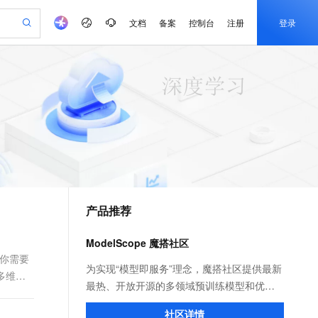
文档
备案
控制台
注册
登录
验
作计划
器
AI 活动
专业服务
服务伙伴合作计划
开发者社区
加入我们
产品动态
服务平台百炼
阿里云 OPC 创新助力计划
一站式生成采购清单，支持单品或批量购买
可编辑精美 PPT 文稿
S产品伙伴计划（繁花）
峰会
CS
造的大模型服务与应用开发平台
Agency Agents：拥有专属领域专家
AI 生产力先锋
Al MaaS 服务伙伴赋能合作
域名
博文
Careers
至高可申请百万元
Qwen3.8-Max 模型上线
 轻松生成专业的 PPT
开启高性价比 AI 编程新体验
弹性可伸缩的云计算服务
先锋实践拓展 AI 生产力的边界
多领域专家智能体,一键组建 AI 虚拟交付团队
Token 补贴，五大权
计划
海大会
伙伴信用分合作计划
商标
问答
社会招聘
益加速 OPC 成功
帕鲁游戏服务器
SS
HappyHorse 打造一站式影视创作平台
飞天发布时刻
HOT
Open Search 向量检索版支
划
备案
电子书
校园招聘
联机服务器，轻松开启游戏
视频创作，一键激活电商全链路生产力
稳定、安全、高性价比、高性能的云存储服务
所见，即是所愿
持视频检索 Pipeline 功能
可视化编排打通从文字构思到成片全链路闭环
更多支持
划
公司注册
镜像站
视频生成
语音识别与合成
 智能体与工作流应用
漫剧工坊：一站式动画创作平台
AI 实训营
应用身份服务 (IDaaS)
合作伙伴培训与认证
产品推荐
划
上云迁移
站生成，高效打造优质广告素材
全接入的云上超级电脑
通过阿里云百炼高效搭建AI应用,助力高效开发
快速生产连贯的高质量长漫剧
从基础到进阶，Agent 创客手把手教你
OpenClaw 管理能力上线
e-1.1-T2V
Qwen3-TTS-Flash
lScope
我要反馈
查询合作伙伴
畅细腻的高质量视频
离线语音合成大模型，多语言方言自适应，低延迟高稳定
n Alibaba Cloud ISV 合作
代维服务
建企业门户网站
10 分钟搭建微信、支付宝小程序
ModelScope 魔搭社区
MaxCompute MaxFrame 提
创新加速
ope
登录合作伙伴管理后台
我要建议
站，无忧落地极速上线
以可视化方式快速构建移动和 PC 门户网站
国内短信简单易用，安全可靠，秒级触达，全球覆盖200+国家和地区。
高效部署网站，快速应用到小程序
供自动弹性内存功能
，你需要
e-1.1-I2V
Cosyvoice-V3-Flash
为实现“模型即服务”理念，魔搭社区提供最新
多维
安全
畅自然，细节丰富
高表现力语音合成大模型，语音克隆听感自然
我要投诉
PolarDB
最热、开放开源的多领域预训练模型和优质
上云场景组合购
Milvus 弹性伸缩功能新增节
伴
漫剧创作，剧本、分镜、视频高效生成
100%兼容MySQL、PostgreSQL，兼容Oracle，支持集中和分布式
覆盖90%+业务场景，专享组合折扣价
点支持范围
数据集，让广大开发者无需写代码就能快速
2V
VPN
Fun-ASR
社区详情