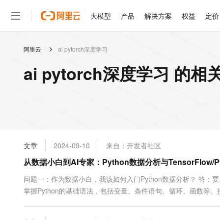
大模型
产品
解决方案
权益
定价
阿里云
ai pytorch深度学习
大模型
产品
解决方案
权益
定价
云市场
伙伴
服务
了解阿里云
精选产品
精选解决方案
普惠上云
产品定价
精选商城
成为销售伙伴
售前咨询
为什么选择阿里云
千问AI平台
ai pytorch深度学习 的
了解云产品的定价详情
大模型服务平台百炼
睿译宝，AI翻译排版一
普惠上云 官方力荐
分销伙伴
在线服务
网站建设
什么是云计算
大
大模型服务与应用平台
上传文档即自动完成翻译和
云服务器38元/年起，超
咨询伙伴
多端小程序
技术领先
云上成本管理
售后服务
轻量应用服务器
GLM-5.2：长任务时代
官方推荐返现计划
大模型
精选产品
精选解决方案
Salesforce 国际版订阅
稳定可靠
管理和优化成本
推荐新用户得奖励，单订单
销售伙伴合作计划
自助服务
友盟天域
安全合规
人工智能与机器学习
AI
文本生成
云数据库 RDS
Hermes Agent，打造
云工开物
无影生态合作计划
在线服务
文章
2024-09-10
来自：开发者社区
观测云
分析师报告
自主进化，持久记忆，越用
高校专属算力普惠，学生认
计算
互联网应用开发
Qwen3.8-Max
HOT
Salesforce On Alibaba C
工单服务
从数据小白到AI专家：Python数据分析与TensorFlow
智能体时代全能旗舰模型
Tuya 物联网平台阿里云
研究报告与白皮书
人工智能平台 PAI
快速拥有专属 OpenClaw
大模
Consulting Partner 合
大数据
容器
免费试用
短信专区
一站式AI开发、训练和推
问题一：作为数据小白，我该如何入门Python数据分析？ 答：
蓝凌 OA
Qwen3.7-Plus
AI 大模型销售与服务生
现代化应用
掌握Python的基础语法，包括变量、条件语句、循环、函数等。接
存储
天池大赛
能看、能想、能动手的多模
云解析DNS
解决方案免费试用 新老
电子合同
数...
最高领取价值200元试用
安全
网络与CDN
AI 算法大赛
Qwen3-VL-Plus
畅捷通