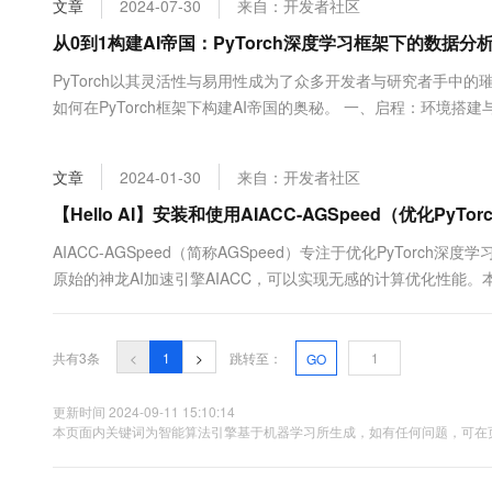
文章
2024-07-30
来自：开发者社区
大数据开发治理平台 Data
AI 产品 免费试用
网络
安全
云开发大赛
Tableau 订阅
从0到1构建AI帝国：PyTorch深度学习框架下的数据分
1亿+ 大模型 tokens 和 
可观测
入门学习赛
中间件
AI空中课堂在线直播课
PyTorch以其灵活性与易用性成为了众多开发者与研究者手中
云防火墙
140+云产品 免费试用
大模型服务
如何在PyTorch框架下构建AI帝国的奥秘。 一、启程：环境搭建与
上云与迁云
云原生的云上边界网络安全
产品新客免费试用，最长1
数据库
安装指南，支持多种操作系统和GPU加速。安装完成后&#x...
生态解决方案
千问AI平台-Token Plan
企业出海
大模型ACA认证体验
大数据计算
文章
2024-01-30
来自：开发者社区
助力企业全员 AI 认知与能
行业生态解决方案
政企业务
媒体服务
千问AI平台-模型体验
【Hello AI】安装和使用AIACC-AGSpeed（优化PyT
开发者生态解决方案
在线体验全尺寸、多种模态
企业服务与云通信
AIACC-AGSpeed（简称AGSpeed）专注于优化PyTorc
AI 开发和 AI 应用解决
原始的神龙AI加速引擎AIACC，可以实现无感的计算优化性能。
Happy 系列大模型
域名与网站
已创建阿里云GPU实例，且GPU实例需满足以下要求：操作系统为Alibaba C
以上版本....
终端用户计算
共有3条
<
1
>
跳转至：
GO
Serverless
大模型解决方案
更新时间 2024-09-11 15:10:14
开发工具
本页面内关键词为智能算法引擎基于机器学习所生成，如有任何问题，可在页
快速部署 Dify，高效搭建 
迁移与运维管理