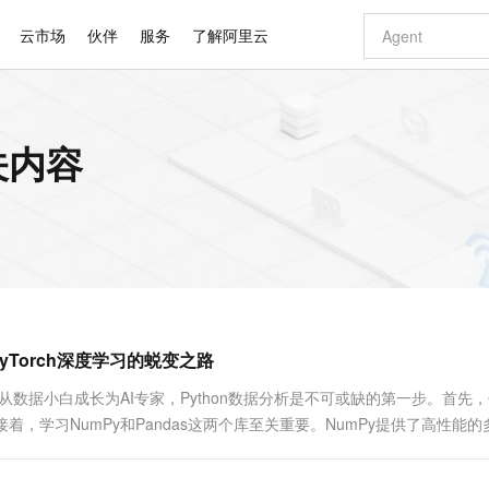
云市场
伙伴
服务
了解阿里云
AI 特惠
数据与 API
成为产品伙伴
企业增值服务
最佳实践
价格计算器
AI 场景体
基础软件
产品伙伴合
阿里云认证
市场活动
配置报价
大模型
相关内容
自助选配和估算价格
步到位
智启 AI 普惠权益
产品生态集成认证中心
企业支持计划
云上春晚
域名与网站
Qwen Audio：打造专属 AI 语音助手
千问官方 MaaS 平台，为开发者和 Agent 而生，新用户赠送 1 亿 + tokens 额度
一句话生成原生
AI Coding
阿里云Maa
2026 阿里云
云服务器 E
为企业打
数据集
Windows
大模型认证
模型
NEW
NEW
格式还原
值低价云产品抢先购
至高享 1亿+免费 tokens，加速 Al 应用落地
提供智能易用的域名与建站服务
Qwen-Audio-3.0-Realtime 端到端实时语音角色扮演
输入一句话想法,
智能编程，一键
安全可靠、
产品生态伙伴
专家技术服务
云上奥运之旅
弹性计算合作
阿里云中企出
手机三要素
宝塔 Linux
全部认证
价格优势
开源旗舰模型
即刻拥有 DeepSeek-V4-Pro
阿里云 OPC 创新助力计划
千问大模型
一键部署幻兽
AI 电商营销
对象存储 O
大模型
产品生态伙伴工作台
企业增值服务台
云栖战略参考
云存储合作计
云栖大会
身份实名认证
CentOS
训练营
推动算力普惠，释放技术红利
最高返9万
真正可用的 1M 上下文,一次完成代码全链路开发
快速构建应用程序和网站，即刻迈出上云第一步
轻松解锁专属 DeepSeek-V4-Pro
至高百万元 Token 补贴，加速一人公司成长
多元化、高性能、安全可靠的大模型服务
一键购买专属
从图文生成到
云上的中国
数据库合作计
活动全景
短信
Docker
图片和
自进化智能体
5 分钟轻松部署专属 QwenPaw
Token Plan 模型订阅计划
数字证书管理服务（原SSL证书）
高效搭建 AI
AI 广告创作
无影云电脑
企业成长
NEW
HOT
信息公告
看见新力量
云网络合作计
OCR 文字识别
JAVA
越聪明
证享300元代金券
全托管，含MySQL、PostgreSQL、SQL Server、MariaDB多引擎
Qwen3.8-Max 首发尝鲜，限时加量 10 倍，夜间低至2折
实现全站HTTPS，呈现可信的WEB访问
从聊天伙伴进化为能主动干活的本地数字员工
图文、视频一
随时随地安
Kimi-K3
HappyHors
NEW
魔搭 Mode
loud
服务实践
官网公告
/PyTorch深度学习的蜕变之路
Kimi 最新旗舰模型，长程编程与推理利器
让文字生成流
金融模力时刻
Salesforce O
版
发票查验
全能环境
Claude Code + GStack 打造工程团队
千问办公，限时限量积分加倍
Qoder
低代码高效构
AI 建站
短信服务
型
NEW
作计划
计划
创新中心
魔搭 ModelSc
健康状态
理服务
让AI从“聊天伙伴”进化为能干活的“数字员工”
安装技能 GStack，拥有专属 AI 工程团队
你的AI工作搭子，覆盖日常办公高频场景
面向真实软件的智能体编程平台
0 代码专业建
要从数据小白成长为AI专家，Python数据分析是不可或缺的第一步。首先
客户案例
天气预报查询
操作系统
Deepseek-v4-pro
HappyHors
态合作计划
着，学习NumPy和Pandas这两个库至关重要。NumPy提供了高性能的
态智能体模型
旗舰 MoE 大模型，百万上下文与顶尖推理能力
图生视频，流
同享
万小智 AI 建站低至 15元/月
Qoder CN
AI 短剧/漫剧
云原生数据库 
快递物流查询
WordPress
成为服务伙
高校合作
点，立即开启云上创新
覆盖公网/内网、递归/权威、移动APP等全场景解析服务
送.CN域名，送备案服务码
基于千问大模型等，支持代码智能生成、研发智能问答
AI助力短剧
GLM-5.2
Wan2.7-T
Ubuntu