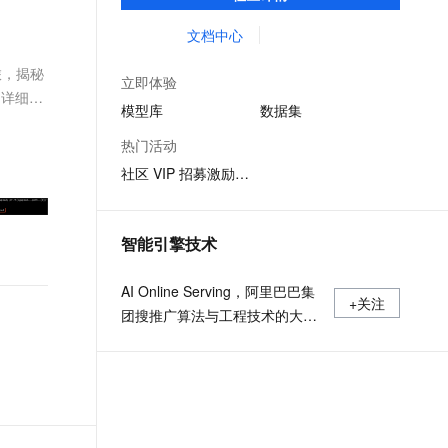
体验模型效果；同时提供抽象编程接口及
文戏情感细腻自然，动作戏激烈拳拳到肉，实现更强表演能力
支持中英文自由切换，具备更强的噪声鲁棒性
ernetes 版 ACK
云聚AI 严选权益
AI 原生数据库服务发布
SSL 证书
SDK，对模型进行二次开发，真正让模型应
文档中心
，一键激活高效办公新体验
理容器应用的 K8s 服务
精选AI产品，从模型到应用全链提效
Agent 数据网关
用到不同的场景中。
堡垒机
旅，揭秘
AI 用量加速计划
云原生数据库 PolarDB
立即体验
应用
防火墙
了详细的
、识别商机，让客服更高效、服务更出色。
新老同享，达量后返
Agentic Database 发布
模型库
数据集
千问办公
主机安全
NEW
热门活动
的智能体编程平台
一站式AI生产力平台
社区 VIP 招募激励计划
AI 应用及服务市场
伶鹊
企业级人与Agent协作平台，接入和调度多个数字员工
智能客服平台，对话机器人、对话分析、智能外呼
AI 应用
智能引擎技术
大模型服务平台百炼 - 全妙
大模型
应用创作平台
多模态内容创作工具，已接入 DeepSeek
AI Online Serving，阿里巴巴集
自然语言处理
+关注
团搜推广算法与工程技术的大本
数据标注
营，大数据深度学习时代的创新
主场。
机器学习
息提取
与 AI 智能体进行实时音视频通话
从文本、图片、视频中提取结构化的属性信息
构建支持视频理解的 AI 音视频实时通话应用