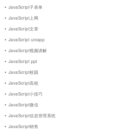
JavaScript子表单
JavaScript上网
JavaScript文章
JavaScript uniapp
JavaScript视频讲解
JavaScript ppt
JavaScript校园
JavaScript高校
JavaScript小技巧
JavaScript微信
JavaScript信息管理系统
JavaScript销售