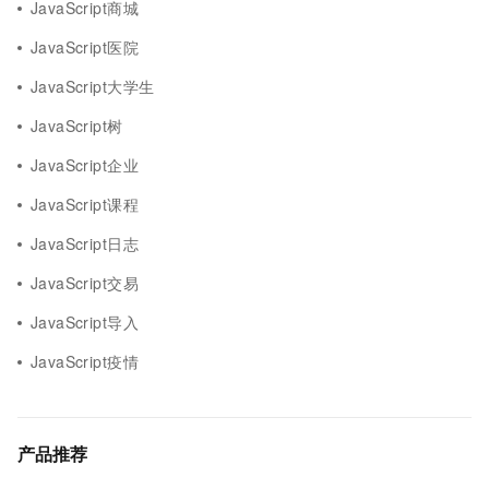
JavaScript商城
JavaScript医院
JavaScript大学生
JavaScript树
JavaScript企业
JavaScript课程
JavaScript日志
JavaScript交易
JavaScript导入
JavaScript疫情
产品推荐