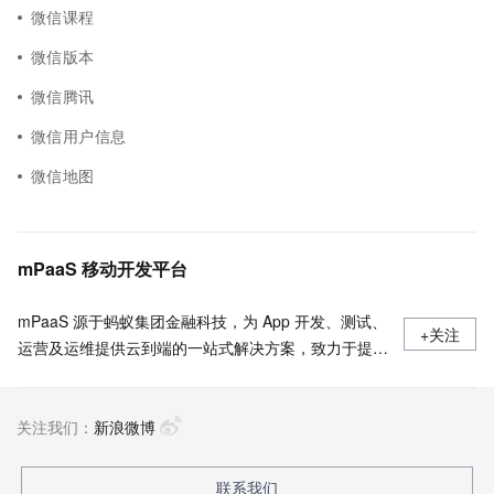
微信课程
微信版本
微信腾讯
微信用户信息
微信地图
mPaaS 移动开发平台
mPaaS 源于蚂蚁集团金融科技，为 App 开发、测试、
+关注
运营及运维提供云到端的一站式解决方案，致力于提供
高效、灵活、稳定的移动研发、管理平台。 官网地
址：
关注我们：
https://www.aliyun.com/product/mobilepaas/mpaas
新浪微博
联系我们