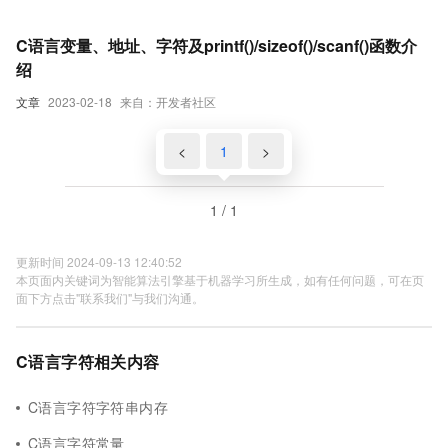
C语言变量、地址、字符及printf()/sizeof()/scanf()函数介
绍
文章
2023-02-18
来自：开发者社区
<
1
>
1 / 1
更新时间 2024-09-13 12:40:52
本页面内关键词为智能算法引擎基于机器学习所生成，如有任何问题，可在页
面下方点击"联系我们"与我们沟通。
C语言字符相关内容
C语言字符字符串内存
C语言字符常量