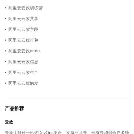
阿里云云效训练营
阿里云云效共享
阿里云云效字段
阿里云云效打包
阿里云云效node
阿里云云效信息
阿里云云效生产
阿里云云效触发
产品推荐
云效
云原生时代一站式DevOps平台，支持公共云、专有云和混合云多种