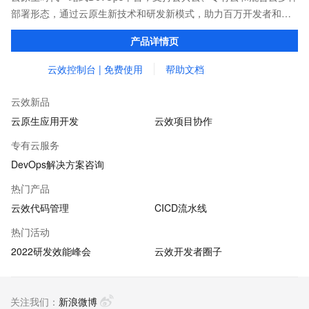
部署形态，通过云原生新技术和研发新模式，助力百万开发者和数
十万企业组织快速实现研发敏捷和组织敏捷，打造“双敏”组织，实现
产品详情页
效能提升。
云效控制台 | 免费使用
帮助文档
云效新品
云原生应用开发
云效项目协作
专有云服务
DevOps解决方案咨询
热门产品
云效代码管理
CICD流水线
热门活动
2022研发效能峰会
云效开发者圈子
关注我们：
新浪微博