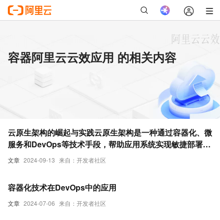
容器阿里云云效应用 的相关内容
云原生架构的崛起与实践云原生架构是一种通过容器化、微
服务和DevOps等技术手段，帮助应用系统实现敏捷部署、
弹性扩展和高效运维的技术理念。本文将探讨云原生的概
文章
2024-09-13
来自：开发者社区
念、核心技术以及其在企业中的应用实践，揭示云原生如何
成为现代软件开发和运营的主流方式。##
容器化技术在DevOps中的应用
文章
2024-07-06
来自：开发者社区