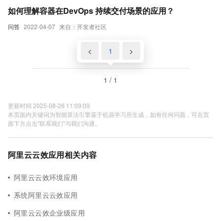
如何理解容器在DevOps 持续交付场景的应用？
问答
2022-04-07
来自：开发者社区
<
1
>
1 / 1
更新时间 2025-08-26 11:09:09
本页面内关键词为智能算法引擎基于机器学习所生成，如有任何问题，可在页
面下方点击"联系我们"与我们沟通。
阿里云云效应用相关内容
阿里云云效环境应用
系统阿里云云效应用
阿里云云效企业级应用