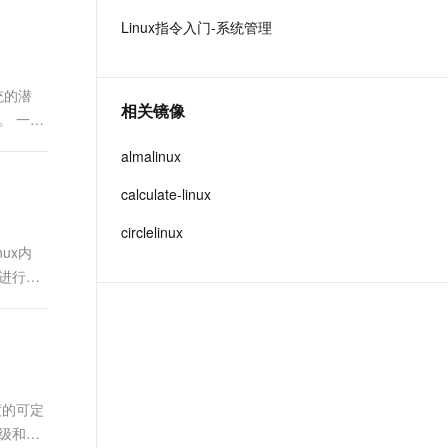
t.diy 一步搞定创意建站
构建大模型应用的安全防护体系
Linux指令入门-系统管理
通过自然语言交互简化开发流程,全栈开发支持
通过阿里云安全产品对 AI 应用进行安全防护
统的潜
相关镜像
。 一、
almalinux
calculate-linux
circlelinux
ux内
进行有
度的可定
级和维