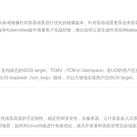
服务生态伙伴
视觉 Coding、空间感知、多模态思考等全面升级
1M上下文，专为长程任务能力而生
云工开物
企业应用
Works
Night Plan 支持 Qwen 3.8-Max
云原生大数据计算服务 MaxCompute
AI 办公
容器服务 Kub
NEW
Red Hat
30+ 款产品免费体验
Data Agent 驱动的一站式 Data+AI 开发治理平台
夜间 5 折，Qwen/Meoo/TokenPlan 客户专享
面向分析的企业级SaaS模式云数据仓库
AI智能应用
提供一站式管
科研合作
ERP
堂（旗舰版）
SUSE
Cloud Linux默认标准镜像针对容器场景进行优化的镜像版本。针对容器场景更高业务
智能客服
AI 应用构建
大模型原生
CRM
ernetes版中海量客户实战经验，推出自研云原生操作系统Alibaba C
防护产品
2个月
自动承接线索
署。
建站小程序
Qoder
大模型服务平台百炼-应用模版
OA 办公系统
HOT
NEW
面向真实软件
个人版上线、团队版降价；千问3.8-Max首发发尝鲜
丰富多元化的应用模版和解决方案
力提升
财税管理
模板建站
万有无界
大模型服务平台百炼-智能体
400电话
定制建站
的模型效果
灵活可视化地构建企业级 Agent
的别称，是内核态的iSCSI target。TCMU（TCM in Userspace）是LIO的用
方案
广告营销
模板小程序
opback（tcm_loop）模块，可以方便地实现用户态iSCSI target
秒悟
人工智能平台 PAI
定制小程序
云端极速 AI 
新一代 AI 视频生成模型，深度适配广告营销等场景
AI Native 的算法工程平台，一站式完成建模、训练、推理服务部署
APP 开发
建站系统
表，凭借其高度的可定制性、稳定性和安全性，在服务器、云计算及嵌入式
AI 应用
10分钟微调：让0.6B模型媲美235B模
多模态数据信
场景，如何对Linux内核进行有效优化，成为开发者和系统管理员必须面
型
依托云原生高可用架构,实现Dify私有化部署
用1%尺寸在特定领域达到大模型90%以上效果