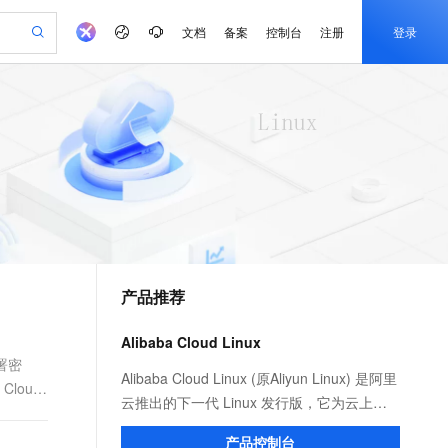
文档
备案
控制台
注册
登录
验
作计划
器
AI 活动
专业服务
服务伙伴合作计划
开发者社区
加入我们
产品动态
服务平台百炼
阿里云 OPC 创新助力计划
一站式生成采购清单，支持单品或批量购买
io：打造专属 AI 语音助手
S产品伙伴计划（繁花）
峰会
CS
造的大模型服务与应用开发平台
一句话生成原生可编辑精美 PPT 文稿
AI 生产力先锋
Al MaaS 服务伙伴赋能合作
域名
博文
Careers
至高可申请百万元
Qwen3.8-Max 模型上线
开启高性价比 AI 编程新体验
弹性可伸缩的云计算服务
Qwen-Audio-3.0-Realtime 端到端实时语音角色扮演
输入一句话想法, 轻松生成专业的 PPT
先锋实践拓展 AI 生产力的边界
Token 补贴，五大权
计划
海大会
伙伴信用分合作计划
商标
问答
社会招聘
益加速 OPC 成功
eek-V4-Pro
SS
一键部署幻兽帕鲁游戏服务器
飞天发布时刻
HOT
Open Search 向量检索版支
划
备案
电子书
校园招聘
pSeek-V4-Pro
视频创作，一键激活电商全链路生产力
稳定、安全、高性价比、高性能的云存储服务
一键购买专属联机服务器，轻松开启游戏
所见，即是所愿
持视频检索 Pipeline 功能
更多支持
划
公司注册
镜像站
视频生成
语音识别与合成
专属 QwenPaw
漫剧工坊：一站式动画创作平台
AI 实训营
HOT
应用身份服务 (IDaaS)
合作伙伴培训与认证
产品推荐
划
上云迁移
站生成，高效打造优质广告素材
全接入的云上超级电脑
从聊天伙伴进化为能主动干活的本地数字员工
快速生产连贯的高质量长漫剧
从基础到进阶，Agent 创客手把手教你
OpenClaw 管理能力上线
e-1.1-T2V
Qwen3-TTS-Flash
lScope
我要反馈
查询合作伙伴
畅细腻的高质量视频
离线语音合成大模型，多语言方言自适应，低延迟高稳定
n Alibaba Cloud ISV 合作
代维服务
建企业门户网站
10 分钟搭建微信、支付宝小程序
Alibaba Cloud Linux
MaxCompute MaxFrame 提
创新加速
ope
登录合作伙伴管理后台
我要建议
站，无忧落地极速上线
以可视化方式快速构建移动和 PC 门户网站
国内短信简单易用，安全可靠，秒级触达，全球覆盖200+国家和地区。
高效部署网站，快速应用到小程序
供自动弹性内存功能
部署密
e-1.1-I2V
Cosyvoice-V3-Flash
Alibaba Cloud Linux (原Aliyun Linux) 是阿里
loud
安全
畅自然，细节丰富
高表现力语音合成大模型，语音克隆听感自然
我要投诉
PolarDB
云推出的下一代 Linux 发行版，它为云上应
上云场景组合购
Milvus 弹性伸缩功能新增节
伴
漫剧创作，剧本、分镜、视频高效生成
100%兼容MySQL、PostgreSQL，兼容Oracle，支持集中和分布式
覆盖90%+业务场景，专享组合折扣价
点支持范围
用程序环境提供 Linux 社区的最新增强功
2V
VPN
Fun-ASR
产品控制台