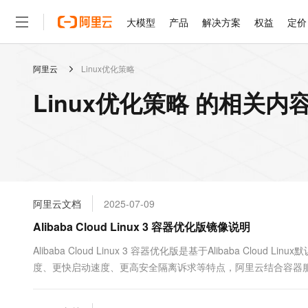
大模型
产品
解决方案
权益
定价
阿里云
Linux优化策略
大模型
产品
解决方案
权益
定价
云市场
伙伴
服务
了解阿里云
精选产品
精选解决方案
普惠上云
产品定价
精选商城
成为销售伙伴
售前咨询
为什么选择阿里云
千问AI平台
Linux优化策略 的相关内
了解云产品的定价详情
大模型服务平台百炼
千问办公，解锁你的工作
普惠上云 官方力荐
分销伙伴
在线服务
网站建设
什么是云计算
大
大模型服务与应用平台
企业级Agent产品，直接
云服务器38元/年起，超
咨询伙伴
多端小程序
技术领先
云上成本管理
售后服务
轻量应用服务器
Agency Agents：拥
官方推荐返现计划
大模型
精选产品
精选解决方案
Salesforce 国际版订阅
稳定可靠
管理和优化成本
推荐新用户得奖励，单订单
销售伙伴合作计划
自助服务
友盟天域
安全合规
人工智能与机器学习
AI
文本生成
云数据库 RDS
HappyHorse 打造一
云工开物
无影生态合作计划
在线服务
阿里云文档
2025-07-09
观测云
分析师报告
高校专属算力普惠，学生认
计算
互联网应用开发
Qwen3.8-Max
HOT
Salesforce On Alibaba C
工单服务
Alibaba Cloud Linux 3 容器优化版镜像说明
智能体时代全能旗舰模型
Tuya 物联网平台阿里云
研究报告与白皮书
人工智能平台 PAI
快速拥有专属 OpenClaw
大模
Consulting Partner 合
大数据
容器
免费试用
短信专区
一站式AI开发、训练和推
Alibaba Cloud Linux 3 容器优化版是基于Alibaba 
蓝凌 OA
Qwen3.7-Plus
AI 大模型销售与服务生
现代化应用
度、更快启动速度、更高安全隔离诉求等特点，阿里云结合容器服务Kub
存储
天池大赛
能看、能想、能动手的多模
云解析DNS
解决方案免费试用 新老
电子合同
Linux 3 容器优化版镜像。您可以使用本镜像进行容器化业务部
最高领取价值200元试用
安全
网络与CDN
AI 算法大赛
Qwen3-VL-Plus
畅捷通