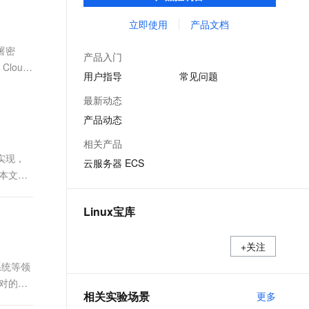
能，在提供云上最佳用户体验的同时，也针
文戏情感细腻自然，动作戏激烈拳拳到肉，实现更强表演能力
支持中英文自由切换，具备更强的噪声鲁棒性
ernetes 版 ACK
云聚AI 严选权益
AI 原生数据库服务发布
SSL 证书
对阿里云基础设施做了深度的优化。
立即使用
产品文档
，一键激活高效办公新体验
理容器应用的 K8s 服务
精选AI产品，从模型到应用全链提效
Agent 数据网关
堡垒机
部署密
AI 用量加速计划
云原生数据库 PolarDB
产品入门
应用
防火墙
loud
、识别商机，让客服更高效、服务更出色。
新老同享，达量后返
Agentic Database 发布
用户指导
常见问题
千问办公
主机安全
NEW
最新动态
的智能体编程平台
一站式AI生产力平台
产品动态
AI 应用及服务市场
伶鹊
相关产品
企业级人与Agent协作平台，接入和调度多个数字员工
智能客服平台，对话机器人、对话分析、智能外呼
户态实现，
AI 应用
云服务器 ECS
。本文介
大模型服务平台百炼 - 全妙
大模型
应用创作平台
多模态内容创作工具，已接入 DeepSeek
自然语言处理
Linux宝库
数据标注
+关注
机器学习
系统等领
息提取
与 AI 智能体进行实时音视频通话
对的问
从文本、图片、视频中提取结构化的属性信息
构建支持视频理解的 AI 音视频实时通话应用
相关实验场景
更多