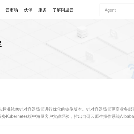
云市场
伙伴
服务
了解阿里云
AI 特惠
数据与 API
成为产品伙伴
企业增值服务
最佳实践
价格计算器
AI 场景体
基础软件
产品伙伴合
阿里云认证
市场活动
配置报价
大模型
容
自助选配和估算价格
新方式
睿译宝，AI翻译排版一步到位
智启 AI 普惠权益
产品生态集成认证中心
企业支持计划
云上春晚
域名与网站
千问官方 MaaS 平台，为开发者和 Agent 而生，新用户赠送 1 亿 + tokens 额度
Qwen Aud
AI Coding
阿里云Maa
2026 阿里云
云服务器 E
为企业打
数据集
Windows
大模型认证
模型
NEW
NEW
交付可用成果
值低价云产品抢先购
上传文档即自动完成翻译和格式还原
至高享 1亿+免费 tokens，加速 Al 应用落地
提供智能易用的域名与建站服务
智能编程，一键
安全可靠、
产品生态伙伴
专家技术服务
云上奥运之旅
弹性计算合作
阿里云中企出
手机三要素
宝塔 Linux
全部认证
价格优势
有专属领域专家
GLM-5.2：长任务时代开源旗舰模型
阿里云 OPC 创新助力计划
千问大模型
即刻拥有 DeepS
AI 电商营销
对象存储 O
大模型
产品生态伙伴工作台
企业增值服务台
云栖战略参考
云存储合作计
云栖大会
身份实名认证
CentOS
训练营
推动算力普惠，释放技术红利
最高返9万
多领域专家智能体,一键组建 AI 虚拟交付团队
快速构建应用程序和网站，即刻迈出上云第一步
至高百万元 Token 补贴，加速一人公司成长
多元化、高性能、安全可靠的大模型服务
真正可用的 1M 上下文,一次完成代码全链路开发
轻松解锁专属 Dee
从图文生成到
云上的中国
数据库合作计
活动全景
短信
Docker
图片和
站式影视创作平台
Hermes Agent，打造自进化智能体
Token Plan 模型订阅计划
数字证书管理服务（原SSL证书）
5 分钟轻松部署
AI 广告创作
无影云电脑
企业成长
NEW
信息公告
看见新力量
云网络合作计
OCR 文字识别
JAVA
证享300元代金券
可视化编排打通从文字构思到成片全链路闭环
全托管，含MySQL、PostgreSQL、SQL Server、MariaDB多引擎
自主进化，持久记忆，越用越聪明
Qwen3.8-Max 首发尝鲜，限时加量 10 倍，夜间低至2折
实现全站HTTPS，呈现可信的WEB访问
图文、视频一
随时随地安
Kimi-K3
HappyHors
NEW
魔搭 Mode
loud
服务实践
官网公告
Kimi 最新旗舰模型，长程编程与推理利器
让文字生成流
金融模力时刻
Salesforce O
版
发票查验
全能环境
Claude Code + GStack 打造工程团队
千问办公，限时限量积分加倍
Qoder
低代码高效构
AI 建站
短信服务
型
NEW
作计划
计划
创新中心
魔搭 ModelSc
健康状态
理服务
让AI从“聊天伙伴”进化为能干活的“数字员工”
安装技能 GStack，拥有专属 AI 工程团队
你的AI工作搭子，覆盖日常办公高频场景
面向真实软件的智能体编程平台
0 代码专业建
Cloud Linux默认标准镜像针对容器场景进行优化的镜像版本。针对容器场景更高业务
客户案例
天气预报查询
操作系统
Deepseek-v4-pro
HappyHors
态合作计划
ernetes版中海量客户实战经验，推出自研云原生操作系统Alibaba C
态智能体模型
旗舰 MoE 大模型，百万上下文与顶尖推理能力
图生视频，流
同享
万小智 AI 建站低至 15元/月
Qoder CN
AI 短剧/漫剧
云原生数据库 
快递物流查询
WordPress
成为服务伙
署。
高校合作
点，立即开启云上创新
覆盖公网/内网、递归/权威、移动APP等全场景解析服务
送.CN域名，送备案服务码
基于千问大模型等，支持代码智能生成、研发智能问答
AI助力短剧
GLM-5.2
Wan2.7-T
Ubuntu