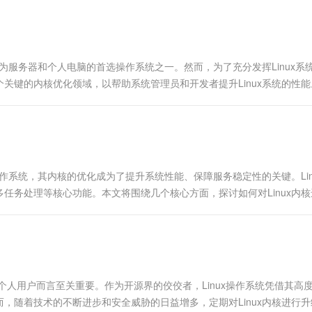
一个 AI 助手
超强辅助，Bol
即刻拥有 DeepSeek-R1 满血版
在企业官网、通讯软件中为客户提供 AI 客服
多种方案随心选，轻松解锁专属 DeepSeek
成为服务器和个人电脑的首选操作系统之一。然而，为了充分发挥Linux系
键的内核优化领域，以帮助系统管理员和开发者提升Linux系统的性能
操作系统，其内核的优化成为了提升系统性能、保障服务稳定性的关键。Lin
任务处理等核心功能。本文将围绕几个核心方面，探讨如何对Linux内核
人用户而言至关重要。作为开源界的佼佼者，Linux操作系统凭借其高
，随着技术的不断进步和安全威胁的日益增多，定期对Linux内核进行升