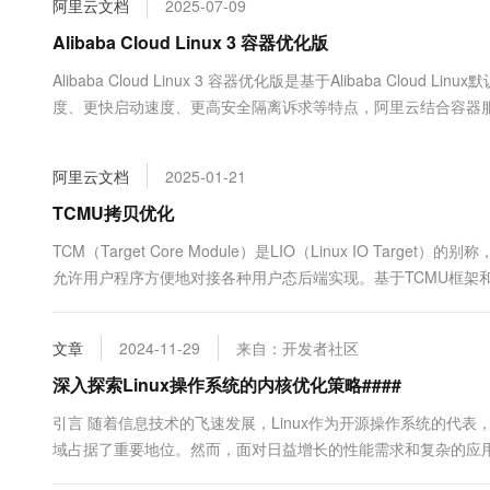
阿里云文档
2025-07-09
大数据开发治理平台 Data
AI 产品 免费试用
网络
安全
云开发大赛
Tableau 订阅
Alibaba Cloud Linux 3 容器优化版
1亿+ 大模型 tokens 和 
可观测
入门学习赛
中间件
AI空中课堂在线直播课
Alibaba Cloud Linux 3 容器优化版是基于Alibaba 
云防火墙
140+云产品 免费试用
大模型服务
度、更快启动速度、更高安全隔离诉求等特点，阿里云结合容器服务Kub
上云与迁云
云原生的云上边界网络安全
产品新客免费试用，最长1
数据库
Linux 3 容器优化版镜像。您可以使用本镜像进行容器化业务部
生态解决方案
千问AI平台-Token Plan
企业出海
大模型ACA认证体验
大数据计算
阿里云文档
2025-01-21
助力企业全员 AI 认知与能
行业生态解决方案
政企业务
媒体服务
千问AI平台-模型体验
TCMU拷贝优化
开发者生态解决方案
在线体验全尺寸、多种模态
企业服务与云通信
TCM（Target Core Module）是LIO（Linux IO Target）
AI 开发和 AI 应用解决
允许用户程序方便地对接各种用户态后端实现。基于TCMU框架和LIO lo
Happy 系列大模型
域名与网站
绍Alibaba Cloud Linux...
终端用户计算
文章
2024-11-29
来自：开发者社区
Serverless
深入探索Linux操作系统的内核优化策略####
大模型解决方案
引言 随着信息技术的飞速发展，Linux作为开源操作系统的代
开发工具
快速部署 Dify，高效搭建 
域占据了重要地位。然而，面对日益增长的性能需求和复杂的应用
迁移与运维管理
题。本文将从理论到实践，全方位解析...