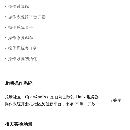
操作系统i/o
操作系统跨平台开发
操作系统量子
操作系统64位
操作系统多任务
操作系统初始化
龙蜥操作系统
龙蜥社区（OpenAnolis）是面向国际的 Linux 服务器
+关注
操作系统开源根社区及创新平台，秉承“平等、开放、
协作、创新”的原则，理事会由阿里云、统信软件、龙
芯、Arm 、Intel 等 24 家国内外头部企业共同组成，有
相关实验场景
超过 1000 家来自芯片厂商、软件厂商、整机厂商、操