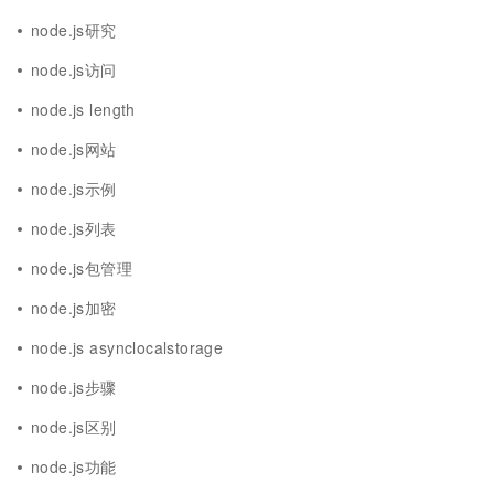
node.js研究
node.js访问
node.js length
node.js网站
node.js示例
node.js列表
node.js包管理
node.js加密
node.js asynclocalstorage
node.js步骤
node.js区别
node.js功能