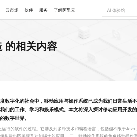
云市场
伙伴
服务
了解阿里云
AI 特惠
数据与 API
成为产品伙伴
企业增值服务
最佳实践
价格计算器
AI 场景体
基础软件
产品伙伴合
阿里云认证
市场活动
配置报价
大模型
 的相关内容
自助选配和估算价格
新方式
睿译宝，AI翻译排版一步到位
智启 AI 普惠权益
产品生态集成认证中心
企业支持计划
云上春晚
域名与网站
千问官方 MaaS 平台，为开发者和 Agent 而生，新用户赠送 1 亿 + tokens 额度
Qwen Aud
AI Coding
阿里云Maa
2026 阿里云
云服务器 E
为企业打
数据集
Windows
大模型认证
模型
NEW
NEW
交付可用成果
值低价云产品抢先购
上传文档即自动完成翻译和格式还原
至高享 1亿+免费 tokens，加速 Al 应用落地
提供智能易用的域名与建站服务
智能编程，一键
安全可靠、
产品生态伙伴
专家技术服务
云上奥运之旅
弹性计算合作
阿里云中企出
手机三要素
宝塔 Linux
全部认证
价格优势
有专属领域专家
GLM-5.2：长任务时代开源旗舰模型
阿里云 OPC 创新助力计划
千问大模型
即刻拥有 DeepS
AI 电商营销
对象存储 O
大模型
产品生态伙伴工作台
企业增值服务台
云栖战略参考
云存储合作计
云栖大会
身份实名认证
CentOS
训练营
推动算力普惠，释放技术红利
最高返9万
多领域专家智能体,一键组建 AI 虚拟交付团队
快速构建应用程序和网站，即刻迈出上云第一步
至高百万元 Token 补贴，加速一人公司成长
多元化、高性能、安全可靠的大模型服务
真正可用的 1M 上下文,一次完成代码全链路开发
轻松解锁专属 Dee
从图文生成到
云上的中国
数据库合作计
活动全景
短信
Docker
图片和
站式影视创作平台
Hermes Agent，打造自进化智能体
Token Plan 模型订阅计划
数字证书管理服务（原SSL证书）
5 分钟轻松部署
AI 广告创作
无影云电脑
企业成长
NEW
信息公告
看见新力量
云网络合作计
OCR 文字识别
JAVA
证享300元代金券
可视化编排打通从文字构思到成片全链路闭环
全托管，含MySQL、PostgreSQL、SQL Server、MariaDB多引擎
自主进化，持久记忆，越用越聪明
Qwen3.8-Max 首发尝鲜，限时加量 10 倍，夜间低至2折
实现全站HTTPS，呈现可信的WEB访问
图文、视频一
随时随地安
Kimi-K3
HappyHors
NEW
魔搭 Mode
loud
服务实践
官网公告
度数字化的社会中，移动应用与操作系统已成为我们日常生活不
Kimi 最新旗舰模型，长程编程与推理利器
让文字生成流
金融模力时刻
Salesforce O
版
发票查验
全能环境
Claude Code + GStack 打造工程团队
千问办公，限时限量积分加倍
Qoder
低代码高效构
AI 建站
短信服务
型
NEW
作计划
计划
我们的工作、学习和娱乐模式。本文将深入探讨移动应用开发的
创新中心
魔搭 ModelSc
健康状态
理服务
让AI从“聊天伙伴”进化为能干活的“数字员工”
安装技能 GStack，拥有专属 AI 工程团队
你的AI工作搭子，覆盖日常办公高频场景
面向真实软件的智能体编程平台
0 代码专业建
客户案例
天气预报查询
操作系统
Deepseek-v4-pro
HappyHors
态合作计划
的数字世界。
态智能体模型
旗舰 MoE 大模型，百万上下文与顶尖推理能力
图生视频，流
同享
万小智 AI 建站低至 15元/月
Qoder CN
AI 短剧/漫剧
云原生数据库 
快递物流查询
WordPress
成为服务伙
高校合作
运行的软件的过程。它涉及到多种技术和编程语言，包括但不限于Java
点，立即开启云上创新
覆盖公网/内网、递归/权威、移动APP等全场景解析服务
送.CN域名，送备案服务码
基于千问大模型等，支持代码智能生成、研发智能问答
AI助力短剧
GLM-5.2
Wan2.7-T
Ubuntu
发技能，以便构建出既美观又功能强大的应用。 二、移动操作系统的角色移动操作