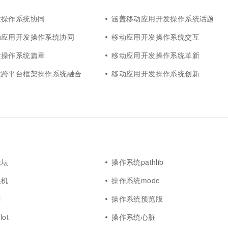
一个 AI 助手
超强辅助，Bol
即刻拥有 DeepSeek-R1 满血版
在企业官网、通讯软件中为客户提供 AI 客服
发操作系统协同
涵盖移动应用开发操作系统话题
多种方案随心选，轻松解锁专属 DeepSeek
动应用开发操作系统协同
移动应用开发操作系统交互
发操作系统篇章
移动应用开发操作系统革新
发跨平台框架操作系统融合
移动应用开发操作系统创新
论坛
操作系统pathlib
换机
操作系统mode
l
操作系统预览版
ot
操作系统心脏