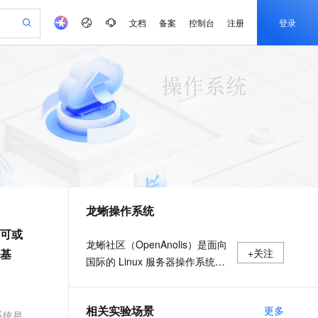
文档
备案
控制台
注册
登录
验
作计划
器
AI 活动
专业服务
服务伙伴合作计划
开发者社区
加入我们
产品动态
服务平台百炼
阿里云 OPC 创新助力计划
一站式生成采购清单，支持单品或批量购买
io：打造专属 AI 语音助手
S产品伙伴计划（繁花）
峰会
CS
造的大模型服务与应用开发平台
一句话生成原生可编辑精美 PPT 文稿
AI 生产力先锋
Al MaaS 服务伙伴赋能合作
域名
博文
Careers
至高可申请百万元
Qwen3.8-Max 模型上线
开启高性价比 AI 编程新体验
弹性可伸缩的云计算服务
Qwen-Audio-3.0-Realtime 端到端实时语音角色扮演
输入一句话想法, 轻松生成专业的 PPT
先锋实践拓展 AI 生产力的边界
Token 补贴，五大权
计划
海大会
伙伴信用分合作计划
商标
问答
社会招聘
益加速 OPC 成功
eek-V4-Pro
SS
一键部署幻兽帕鲁游戏服务器
飞天发布时刻
HOT
Open Search 向量检索版支
划
备案
电子书
校园招聘
pSeek-V4-Pro
视频创作，一键激活电商全链路生产力
稳定、安全、高性价比、高性能的云存储服务
一键购买专属联机服务器，轻松开启游戏
所见，即是所愿
持视频检索 Pipeline 功能
更多支持
划
公司注册
镜像站
视频生成
语音识别与合成
专属 QwenPaw
漫剧工坊：一站式动画创作平台
AI 实训营
HOT
应用身份服务 (IDaaS)
合作伙伴培训与认证
龙蜥操作系统
划
上云迁移
站生成，高效打造优质广告素材
全接入的云上超级电脑
从聊天伙伴进化为能主动干活的本地数字员工
快速生产连贯的高质量长漫剧
从基础到进阶，Agent 创客手把手教你
OpenClaw 管理能力上线
e-1.1-T2V
Qwen3-TTS-Flash
lScope
我要反馈
查询合作伙伴
可或
畅细腻的高质量视频
离线语音合成大模型，多语言方言自适应，低延迟高稳定
n Alibaba Cloud ISV 合作
代维服务
建企业门户网站
10 分钟搭建微信、支付宝小程序
MaxCompute MaxFrame 提
龙蜥社区（OpenAnolis）是面向
基
+关注
创新加速
ope
登录合作伙伴管理后台
我要建议
站，无忧落地极速上线
以可视化方式快速构建移动和 PC 门户网站
国内短信简单易用，安全可靠，秒级触达，全球覆盖200+国家和地区。
高效部署网站，快速应用到小程序
供自动弹性内存功能
国际的 Linux 服务器操作系统开
e-1.1-I2V
Cosyvoice-V3-Flash
安全
源根社区及创新平台，秉承“平
畅自然，细节丰富
高表现力语音合成大模型，语音克隆听感自然
我要投诉
PolarDB
上云场景组合购
Milvus 弹性伸缩功能新增节
伴
等、开放、协作、创新”的原则，
、
漫剧创作，剧本、分镜、视频高效生成
100%兼容MySQL、PostgreSQL，兼容Oracle，支持集中和分布式
覆盖90%+业务场景，专享组合折扣价
点支持范围
2V
VPN
Fun-ASR
相关实验场景
更多
理事会由阿里云、统信软件、龙
系统是移