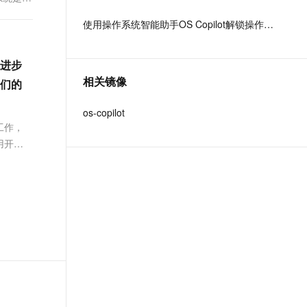
文戏情感细腻自然，动作戏激烈拳拳到肉，实现更强表演能力
支持中英文自由切换，具备更强的噪声鲁棒性
ernetes 版 ACK
芯、Arm 、Intel 等 24 家国内外
云聚AI 严选权益
AI 原生数据库服务发布
SSL 证书
使用操作系统智能助手OS Copilot解锁操作系统运维与编程
，一键激活高效办公新体验
理容器应用的 K8s 服务
精选AI产品，从模型到应用全链提效
Agent 数据网关
头部企业共同组成，有超过
堡垒机
1000 家来自芯片厂商、软件厂
AI 用量加速计划
云原生数据库 PolarDB
应用
商、整机厂商、操作系统厂商等
进步
防火墙
、识别商机，让客服更高效、服务更出色。
新老同享，达量后返
Agentic Database 发布
覆盖操作系统全产业链的合作伙
相关镜像
们的
千问办公
主机安全
NEW
伴参与生态共建。
的智能体编程平台
一站式AI生产力平台
os-copilot
AI 应用及服务市场
工作，
伶鹊
用开发
企业级人与Agent协作平台，接入和调度多个数字员工
智能客服平台，对话机器人、对话分析、智能外呼
AI 应用
大模型服务平台百炼 - 全妙
大模型
应用创作平台
多模态内容创作工具，已接入 DeepSeek
自然语言处理
数据标注
机器学习
息提取
与 AI 智能体进行实时音视频通话
从文本、图片、视频中提取结构化的属性信息
构建支持视频理解的 AI 音视频实时通话应用