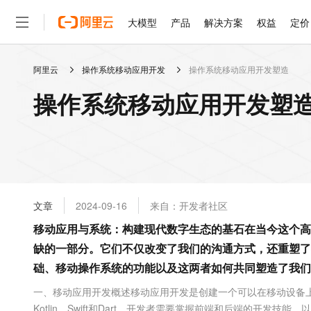
大模型
产品
解决方案
权益
定价
阿里云
操作系统移动应用开发
操作系统移动应用开发塑造
大模型
产品
解决方案
权益
定价
云市场
伙伴
服务
了解阿里云
精选产品
精选解决方案
普惠上云
产品定价
精选商城
成为销售伙伴
售前咨询
为什么选择阿里云
千问AI平台
操作系统移动应用开发塑造
了解云产品的定价详情
大模型服务平台百炼
千问办公，解锁你的工作
普惠上云 官方力荐
分销伙伴
在线服务
网站建设
什么是云计算
大
大模型服务与应用平台
企业级Agent产品，直接
云服务器38元/年起，超
咨询伙伴
多端小程序
技术领先
云上成本管理
售后服务
轻量应用服务器
Agency Agents：拥
官方推荐返现计划
大模型
精选产品
精选解决方案
Salesforce 国际版订阅
稳定可靠
管理和优化成本
推荐新用户得奖励，单订单
销售伙伴合作计划
自助服务
友盟天域
安全合规
人工智能与机器学习
AI
文本生成
云数据库 RDS
HappyHorse 打造一
云工开物
无影生态合作计划
在线服务
文章
2024-09-16
来自：开发者社区
观测云
分析师报告
高校专属算力普惠，学生认
计算
互联网应用开发
Qwen3.8-Max
HOT
Salesforce On Alibaba C
工单服务
移动应用与系统：构建现代数字生态的基石在当今这个高
智能体时代全能旗舰模型
Tuya 物联网平台阿里云
研究报告与白皮书
人工智能平台 PAI
快速拥有专属 OpenClaw
大模
Consulting Partner 合
大数据
容器
缺的一部分。它们不仅改变了我们的沟通方式，还重塑了
免费试用
短信专区
一站式AI开发、训练和推
蓝凌 OA
Qwen3.7-Plus
AI 大模型销售与服务生
础、移动操作系统的功能以及这两者如何共同塑造了我们
现代化应用
存储
天池大赛
能看、能想、能动手的多模
云解析DNS
解决方案免费试用 新老
电子合同
一、移动应用开发概述移动应用开发是创建一个可以在移动设备上
最高领取价值200元试用
安全
网络与CDN
AI 算法大赛
Qwen3-VL-Plus
畅捷通
Kotlin、Swift和Dart。开发者需要掌握前端和后端的开