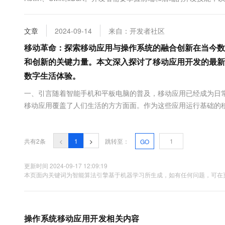
大数据开发治理平台 Data
AI 产品 免费试用
网络
动应用运行的基础。它管理着设备的所有硬件和软件资源，并提供一
安全
云开发大赛
Tableau 订阅
1亿+ 大模型 tokens 和 
可观测
入门学习赛
文章
2024-09-14
来自：开发者社区
中间件
AI空中课堂在线直播课
云防火墙
140+云产品 免费试用
大模型服务
移动革命：探索移动应用与操作系统的融合创新在当今数
上云与迁云
云原生的云上边界网络安全
产品新客免费试用，最长1
数据库
和创新的关键力量。本文深入探讨了移动应用开发的最新
生态解决方案
千问AI平台-Token Plan
企业出海
大模型ACA认证体验
大数据计算
数字生活体验。
助力企业全员 AI 认知与能
行业生态解决方案
政企业务
一、引言随着智能手机和平板电脑的普及，移动应用已经成为日
媒体服务
千问AI平台-模型体验
开发者生态解决方案
移动应用覆盖了人们生活的方方面面。作为这些应用运行基础的
在线体验全尺寸、多种模态
企业服务与云通信
的趋势 跨平台开发：为了更高效地覆盖iOS和Android两大平台ÿ..
AI 开发和 AI 应用解决
Happy 系列大模型
域名与网站
共有2条
<
1
>
跳转至：
GO
终端用户计算
更新时间 2024-09-17 12:09:19
Serverless
本页面内关键词为智能算法引擎基于机器学习所生成，如有任何问题，可在页
大模型解决方案
开发工具
快速部署 Dify，高效搭建 
迁移与运维管理
操作系统移动应用开发相关内容