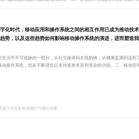
服务生态伙伴
视觉 Coding、空间感知、多模态思考等全面升级
1M上下文，专为长程任务能力而生
云工开物
企业应用
Works
Night Plan 支持 Qwen 3.8-Max
云原生大数据计算服务 MaxCompute
AI 办公
容器服务 Kub
NEW
个稳定的运行环境。目前市...
Red Hat
30+ 款产品免费体验
Data Agent 驱动的一站式 Data+AI 开发治理平台
夜间 5 折，Qwen/Meoo/TokenPlan 客户专享
面向分析的企业级SaaS模式云数据仓库
AI智能应用
提供一站式管
科研合作
ERP
堂（旗舰版）
SUSE
智能客服
AI 应用构建
大模型原生
字化时代，移动应用和操作系统之间的相互作用已成为推动技术
CRM
防护产品
2个月
自动承接线索
趋势，以及这些趋势如何影响移动操作系统的演进，进而塑造我
建站小程序
Qoder
大模型服务平台百炼-应用模版
OA 办公系统
HOT
NEW
面向真实软件
个人版上线、团队版降价；千问3.8-Max首发发尝鲜
丰富多元化的应用模版和解决方案
力提升
财税管理
模板建站
常生活中不可或缺的一部分。从社交媒体到在线购物，从健康监测到远程
万有无界
大模型服务平台百炼-智能体
400电话
定制建站
移动操作系统，也在不断进化以支持更加丰富和复杂的功能。二、移动应
的模型效果
灵活可视化地构建企业级 Agent
.
方案
广告营销
模板小程序
秒悟
人工智能平台 PAI
定制小程序
云端极速 AI 
新一代 AI 视频生成模型，深度适配广告营销等场景
AI Native 的算法工程平台，一站式完成建模、训练、推理服务部署
APP 开发
建站系统
面下方点击"联系我们"与我们沟通。
AI 应用
10分钟微调：让0.6B模型媲美235B模
多模态数据信
型
依托云原生高可用架构,实现Dify私有化部署
用1%尺寸在特定领域达到大模型90%以上效果