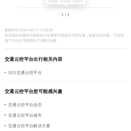
1 / 1
更新时间 2024-09-17 12:09:26
本页面内关键词为智能算法引擎基于机器学习所生成，如有任何问题，可在页
面下方点击"联系我们"与我们沟通。
交通云控平台出行相关内容
出行交通云控平台
交通云控平台您可能感兴趣
交通云控平台业态
交通云控平台城市
交通云控平台解决方案