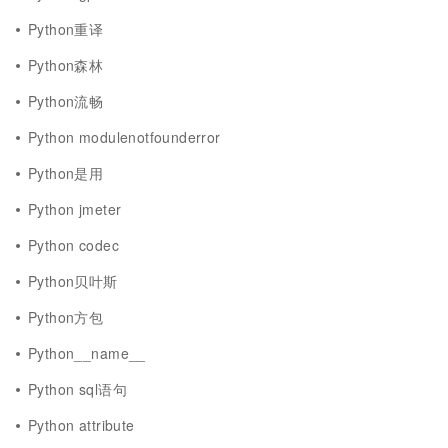
Python重译
Python森林
Python流畅
Python modulenotfounderror
Python是用
Python jmeter
Python codec
Python贝叶斯
Python方包
Python__name__
Python sql语句
Python attribute