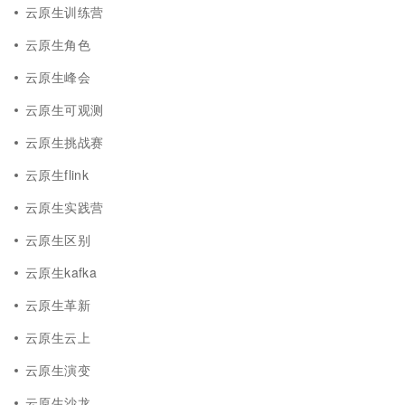
云原生训练营
云原生角色
云原生峰会
云原生可观测
云原生挑战赛
云原生flink
云原生实践营
云原生区别
云原生kafka
云原生革新
云原生云上
云原生演变
云原生沙龙