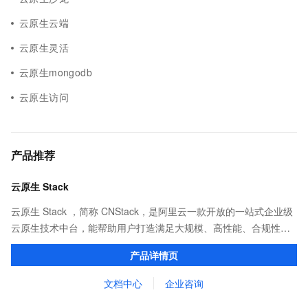
云原生云端
云原生灵活
云原生mongodb
云原生访问
产品推荐
云原生 Stack
云原生 Stack ，简称 CNStack，是阿里云一款开放的一站式企业级
云原生技术中台，能帮助用户打造满足大规模、高性能、合规性和
业务连续性等要求的分布式应用系统，提升企业数字化转型的整体
产品详情页
效能。
文档中心
企业咨询