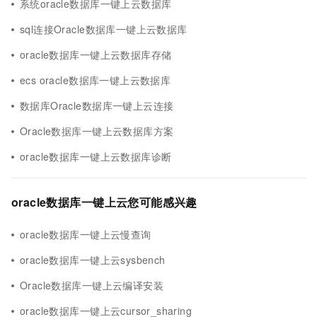
系统oracle数据库一键上云数据库
sql连接Oracle数据库一键上云数据库
oracle数据库一键上云数据库存储
ecs oracle数据库一键上云数据库
数据库Oracle数据库一键上云连接
Oracle数据库一键上云数据库方案
oracle数据库一键上云数据库诊断
oracle数据库一键上云您可能感兴趣
oracle数据库一键上云慢查询
oracle数据库一键上云sysbench
Oracle数据库一键上云编译安装
oracle数据库一键上云cursor_sharing