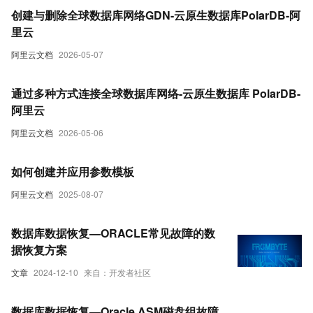
创建与删除全球数据库网络GDN-云原生数据库PolarDB-阿
里云
阿里云文档
2026-05-07
通过多种方式连接全球数据库网络-云原生数据库 PolarDB-
阿里云
阿里云文档
2026-05-06
如何创建并应用参数模板
阿里云文档
2025-08-07
数据库数据恢复—ORACLE常见故障的数
据恢复方案
文章
2024-12-10
来自：开发者社区
数据库数据恢复—Oracle ASM磁盘组故障