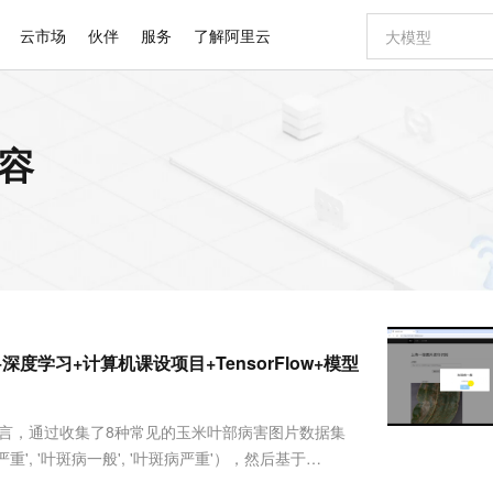
云市场
伙伴
服务
了解阿里云
AI 特惠
数据与 API
成为产品伙伴
企业增值服务
最佳实践
价格计算器
AI 场景体
基础软件
产品伙伴合
阿里云认证
市场活动
配置报价
大模型
内容
自助选配和估算价格
新方式
睿译宝，AI翻译排版一步到位
智启 AI 普惠权益
产品生态集成认证中心
企业支持计划
云上春晚
域名与网站
千问官方 MaaS 平台，为开发者和 Agent 而生，新用户赠送 1 亿 + tokens 额度
Qwen Aud
AI Coding
阿里云Maa
2026 阿里云
云服务器 E
为企业打
数据集
Windows
大模型认证
模型
NEW
NEW
交付可用成果
值低价云产品抢先购
上传文档即自动完成翻译和格式还原
至高享 1亿+免费 tokens，加速 Al 应用落地
提供智能易用的域名与建站服务
智能编程，一键
安全可靠、
产品生态伙伴
专家技术服务
云上奥运之旅
弹性计算合作
阿里云中企出
手机三要素
宝塔 Linux
全部认证
价格优势
有专属领域专家
GLM-5.2：长任务时代开源旗舰模型
阿里云 OPC 创新助力计划
千问大模型
即刻拥有 DeepS
AI 电商营销
对象存储 O
大模型
产品生态伙伴工作台
企业增值服务台
云栖战略参考
云存储合作计
云栖大会
身份实名认证
CentOS
训练营
推动算力普惠，释放技术红利
最高返9万
多领域专家智能体,一键组建 AI 虚拟交付团队
快速构建应用程序和网站，即刻迈出上云第一步
至高百万元 Token 补贴，加速一人公司成长
多元化、高性能、安全可靠的大模型服务
真正可用的 1M 上下文,一次完成代码全链路开发
轻松解锁专属 Dee
从图文生成到
云上的中国
数据库合作计
活动全景
短信
Docker
图片和
站式影视创作平台
Hermes Agent，打造自进化智能体
Token Plan 模型订阅计划
数字证书管理服务（原SSL证书）
5 分钟轻松部署
AI 广告创作
无影云电脑
企业成长
NEW
信息公告
看见新力量
云网络合作计
OCR 文字识别
JAVA
证享300元代金券
可视化编排打通从文字构思到成片全链路闭环
全托管，含MySQL、PostgreSQL、SQL Server、MariaDB多引擎
自主进化，持久记忆，越用越聪明
Qwen3.8-Max 首发尝鲜，限时加量 10 倍，夜间低至2折
实现全站HTTPS，呈现可信的WEB访问
图文、视频一
随时随地安
Kimi-K3
HappyHors
NEW
魔搭 Mode
loud
服务实践
官网公告
度学习+计算机课设项目+TensorFlow+模型
Kimi 最新旗舰模型，长程编程与推理利器
让文字生成流
金融模力时刻
Salesforce O
版
发票查验
全能环境
Claude Code + GStack 打造工程团队
千问办公，限时限量积分加倍
Qoder
低代码高效构
AI 建站
短信服务
型
NEW
作计划
计划
创新中心
魔搭 ModelSc
健康状态
理服务
让AI从“聊天伙伴”进化为能干活的“数字员工”
安装技能 GStack，拥有专属 AI 工程团队
你的AI工作搭子，覆盖日常办公高频场景
面向真实软件的智能体编程平台
0 代码专业建
客户案例
天气预报查询
操作系统
Deepseek-v4-pro
HappyHors
态合作计划
发语言，通过收集了8种常见的玉米叶部病害图片数据集
态智能体模型
旗舰 MoE 大模型，百万上下文与顶尖推理能力
图生视频，流
同享
万小智 AI 建站低至 15元/月
Qoder CN
AI 短剧/漫剧
云原生数据库 
快递物流查询
WordPress
成为服务伙
高校合作
'锈病严重', '叶斑病一般', '叶斑病严重'），然后基于
点，立即开启云上创新
覆盖公网/内网、递归/权威、移动APP等全场景解析服务
送.CN域名，送备案服务码
基于千问大模型等，支持代码智能生成、研发智能问答
AI助力短剧
GLM-5.2
Wan2.7-T
多轮迭代训练，最后得到一个识别精度较高的模型文件。
Ubuntu