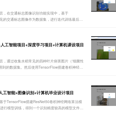
一个 AI 助手
超强辅助，Bol
即刻拥有 DeepSeek-R1 满血版
在企业官网、通讯软件中为客户提供 AI 客服
程语言，在交通标志图像识别功能实现中，基于
多种方案随心选，轻松解锁专属 DeepSeek
8种常见的交通标志图像作为数据集，进行迭代训练最后得
使用Django开发Web网页端操作界面，实现用户
工智.....
别+人工智能项目+深度学习项目+计算机课设项目
程语言，通过收集水稻常见的四种叶片病害图片（'细菌性
训练用到的数据集。然后使用TensorFlow搭建卷积神经网
算法模型，然后将其保存为h5格式的本地模型文
ow+人工智能+图像识别+计算机毕业设计项目
ensorFlow搭建ResNet50卷积神经网络算法模
后进行模型训练，得到一个识别精度较高的模型文件，
网页端操作界面，实现用户上传一张动物图片，识别其名