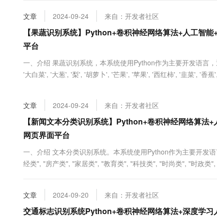
再使用Django搭建Web网页操....
大数据开发治理平台 Data
AI 产品 免费试用
网络
安全
云开发大赛
Tableau 订阅
文章
2024-09-24
来自：开发者社区
1亿+ 大模型 tokens 和 
可观测
入门学习赛
中间件
【果蔬识别系统】Python+卷积神经网络算法+人工智能+
AI空中课堂在线直播课
云防火墙
140+云产品 免费试用
大模型服务
平台
上云与迁云
云原生的云上边界网络安全
产品新客免费试用，最长1
数据库
生态解决方案
一、介绍 果蔬识别系统，本系统使用Python作为主要开发语言，通
千问AI平台-Token Plan
企业出海
大模型ACA认证体验
大数据计算
'大白菜', '大葱', '梨', '胡萝卜', '芒果', '苹果', '西红柿', '韭菜
助力企业全员 AI 认知与能
行业生态解决方案
网络算法模型，然后对数据集进行训练，最后得到一个识别精度较高
政企业务
媒体服务
千问AI平台-模型体验
开发者生态解决方案
在线体验全尺寸、多种模态
文章
2024-09-24
来自：开发者社区
企业服务与云通信
AI 开发和 AI 应用解决
【新闻文本分类识别系统】Python+卷积神经网络算法+人
Happy 系列大模型
域名与网站
网页界面平台
终端用户计算
一、介绍 文本分类识别系统。本系统使用Python作为主要开发语
经类", "房产类", "家居类", "教育类", "科技类", "时尚类", "时政类
Serverless
大模型解决方案
CNN卷积神经网络算法模型。通过对数据集进行多轮迭代训练，
h5格式。然后使用Dj....
开发工具
快速部署 Dify，高效搭建 
文章
2024-09-20
来自：开发者社区
迁移与运维管理
交通标志识别系统Python+卷积神经网络算法+深度学习人