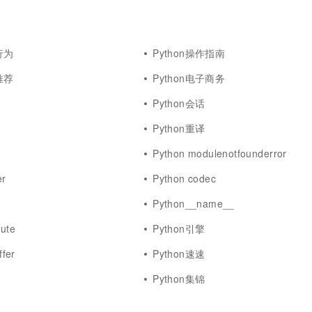
行为
Python操作指南
推荐
Python电子商务
Python会话
Python重译
Python modulenotfounderror
er
Python codec
Python__name__
bute
Python引擎
fer
Python速速
Python集锦