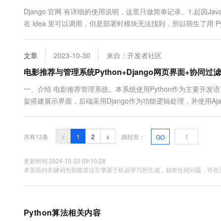
Django 官网 有详细的使用说明，这里只做简单记录。1.起因Java 项目用
在 idea 里可以调用，但是部署时模块无法找到，所以萌生了用 Pyt
[root@aliyun ~]# python3 Python 3.6.8 (default, Nov 21 2019, 19
文章
2023-10-30
来自：开发者社区
电影推荐与管理系统Python+Django网页界面+协
一、介绍 电影推荐管理系统。本系统使用Python作为主要开发语言，
架搭建展示界面，后端采用Django作为功能逻辑处理，并使用A
系统平台分为管理员和用户两个角色 用户可以登录、注册、查
影票、查看收藏、个人定单、个人信息编辑、充值、...
共有12条
<
1
2
>
跳转至：
GO
更新时间 2024-10-20 09:10:28
本页面内关键词为智能算法引擎基于机器学习所生成，如有任何问题，可在页
Python算法相关内容