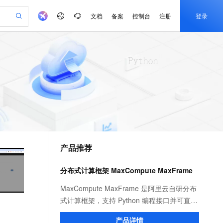
文档
备案
控制台
注册
登录
验
作计划
器
AI 活动
专业服务
服务伙伴合作计划
开发者社区
加入我们
产品动态
服务平台百炼
阿里云 OPC 创新助力计划
一站式生成采购清单，支持单品或批量购买
io：打造专属 AI 语音助手
S产品伙伴计划（繁花）
峰会
CS
造的大模型服务与应用开发平台
一句话生成原生可编辑精美 PPT 文稿
AI 生产力先锋
Al MaaS 服务伙伴赋能合作
域名
博文
Careers
至高可申请百万元
Qwen3.8-Max 模型上线
开启高性价比 AI 编程新体验
弹性可伸缩的云计算服务
Qwen-Audio-3.0-Realtime 端到端实时语音角色扮演
输入一句话想法, 轻松生成专业的 PPT
先锋实践拓展 AI 生产力的边界
Token 补贴，五大权
计划
海大会
伙伴信用分合作计划
商标
问答
社会招聘
益加速 OPC 成功
eek-V4-Pro
SS
一键部署幻兽帕鲁游戏服务器
飞天发布时刻
HOT
Open Search 向量检索版支
划
备案
电子书
校园招聘
pSeek-V4-Pro
视频创作，一键激活电商全链路生产力
稳定、安全、高性价比、高性能的云存储服务
一键购买专属联机服务器，轻松开启游戏
所见，即是所愿
持视频检索 Pipeline 功能
更多支持
划
公司注册
镜像站
视频生成
语音识别与合成
专属 QwenPaw
漫剧工坊：一站式动画创作平台
AI 实训营
HOT
应用身份服务 (IDaaS)
合作伙伴培训与认证
产品推荐
划
上云迁移
站生成，高效打造优质广告素材
全接入的云上超级电脑
从聊天伙伴进化为能主动干活的本地数字员工
快速生产连贯的高质量长漫剧
从基础到进阶，Agent 创客手把手教你
OpenClaw 管理能力上线
e-1.1-T2V
Qwen3-TTS-Flash
lScope
我要反馈
查询合作伙伴
畅细腻的高质量视频
离线语音合成大模型，多语言方言自适应，低延迟高稳定
n Alibaba Cloud ISV 合作
代维服务
建企业门户网站
10 分钟搭建微信、支付宝小程序
分布式计算框架 MaxCompute MaxFrame
MaxCompute MaxFrame 提
创新加速
ope
登录合作伙伴管理后台
我要建议
站，无忧落地极速上线
以可视化方式快速构建移动和 PC 门户网站
国内短信简单易用，安全可靠，秒级触达，全球覆盖200+国家和地区。
高效部署网站，快速应用到小程序
供自动弹性内存功能
e-1.1-I2V
Cosyvoice-V3-Flash
MaxCompute MaxFrame 是阿里云自研分布
安全
畅自然，细节丰富
高表现力语音合成大模型，语音克隆听感自然
我要投诉
PolarDB
式计算框架，支持 Python 编程接口并可直接
上云场景组合购
Milvus 弹性伸缩功能新增节
伴
漫剧创作，剧本、分镜、视频高效生成
100%兼容MySQL、PostgreSQL，兼容Oracle，支持集中和分布式
覆盖90%+业务场景，专享组合折扣价
点支持范围
使用 MaxCompute 计算资源及数据接口，与
2V
VPN
Fun-ASR
产品详情