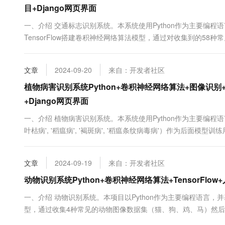
10 分钟在聊天系统中增加
目+Django网页界面
专有云
一、介绍 交通标志识别系统。本系统使用Python作为主要编
TensorFlow搭建卷积神经网络算法模型，通过对收集到的5
到一个识别精度较高的模型文件，然后保存为本地的h5格式文件。再
上传一张交通标志图片，识别其名称。 在本项目中，开发了一个基于人
文章
2024-09-20
来自：开发者社区
植物病害识别系统Python+卷积神经网络算法+图像识
+Django网页界面
一、介绍 植物病害识别系统。本系统使用Python作为主要编
叶枯病', '稻瘟病', '褐斑病', '稻瘟条纹病毒病'）作为后面模型
络算法模型，并进行多轮迭代训练，最后得到一个识别精度较高的
件。再使用Django搭建Web网页平台操作界面，实....
文章
2024-09-19
来自：开发者社区
动物识别系统Python+卷积神经网络算法+TensorFl
一、介绍 动物识别系统。本项目以Python作为主要编程语言，并基于T
型，通过收集4种常见的动物图像数据集（猫、狗、鸡、马）然
然后保存为本地格式的H5格式文件。再基于Django开发Web