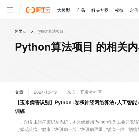
大模型
产品
解决方案
权益
定价
阿里云
Python算法项目
大模型
产品
解决方案
权益
定价
云市场
伙伴
服务
了解阿里云
精选产品
精选解决方案
普惠上云
产品定价
精选商城
成为销售伙伴
售前咨询
为什么选择阿里云
千问AI平台
Python算法项目 的相关
了解云产品的定价详情
大模型服务平台百炼
千问办公，解锁你的工作
普惠上云 官方力荐
分销伙伴
在线服务
网站建设
什么是云计算
大
大模型服务与应用平台
企业级Agent产品，直接
云服务器38元/年起，超
咨询伙伴
多端小程序
技术领先
云上成本管理
售后服务
轻量应用服务器
Agency Agents：拥
官方推荐返现计划
大模型
精选产品
精选解决方案
Salesforce 国际版订阅
稳定可靠
管理和优化成本
推荐新用户得奖励，单订单
销售伙伴合作计划
自助服务
友盟天域
安全合规
人工智能与机器学习
AI
文本生成
云数据库 RDS
HappyHorse 打造一
云工开物
无影生态合作计划
在线服务
文章
2024-10-19
来自：开发者社区
观测云
分析师报告
高校专属算力普惠，学生认
计算
互联网应用开发
Qwen3.8-Max
HOT
Salesforce On Alibaba C
工单服务
【玉米病害识别】Python+卷积神经网络算法+人工智能+深
智能体时代全能旗舰模型
Tuya 物联网平台阿里云
研究报告与白皮书
人工智能平台 PAI
快速拥有专属 OpenClaw
大模
Consulting Partner 合
大数据
容器
训练
免费试用
短信专区
一站式AI开发、训练和推
蓝凌 OA
Qwen3.7-Plus
AI 大模型销售与服务生
现代化应用
存储
天池大赛
一、介绍 玉米病害识别系统，本系统使用Python作为主要开
能看、能想、能动手的多模
云解析DNS
解决方案免费试用 新老
电子合同
（'矮花叶病', '健康', '灰斑病一般', '灰斑病严重', '锈病一般', 
最高领取价值200元试用
安全
网络与CDN
AI 算法大赛
Qwen3-VL-Plus
TensorFlow搭建卷积神经网络算法模型，通过对数据集进行
畅捷通