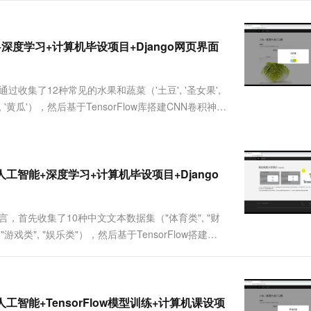
服务生态伙伴
视觉 Coding、空间感知、多模态思考等全面升级
1M上下文，专为长程任务能力而生
云工开物
企业应用
Works
Night Plan 支持 Qwen 3.8-Max
云原生大数据计算服务 MaxCompute
AI 办公
容器服务 Kub
NEW
Red Hat
30+ 款产品免费体验
Data Agent 驱动的一站式 Data+AI 开发治理平台
夜间 5 折，Qwen/Meoo/TokenPlan 客户专享
面向分析的企业级SaaS模式云数据仓库
AI智能应用
提供一站式管
科研合作
ERP
深度学习+计算机毕设项目+Django网页界面
堂（旗舰版）
SUSE
智能客服
AI 应用构建
大模型原生
CRM
防护产品
2个月
自动承接线索
建站小程序
过收集了12种常见的水果和蔬菜（'土豆', '圣女果',
Qoder
大模型服务平台百炼-应用模版
OA 办公系统
HOT
NEW
面向真实软件
', '香蕉', '黄瓜'），然后基于TensorFlow库搭建CNN卷积神经
个人版上线、团队版降价；千问3.8-Max首发发尝鲜
丰富多元化的应用模版和解决方案
力提升
财税管理
模板建站
的算法模型，然后将其保存为h5格式的本地文....
万有无界
大模型服务平台百炼-智能体
400电话
定制建站
的模型效果
灵活可视化地构建企业级 Agent
方案
广告营销
模板小程序
工智能+深度学习+计算机毕设项目+Django
秒悟
人工智能平台 PAI
定制小程序
云端极速 AI 
新一代 AI 视频生成模型，深度适配广告营销等场景
AI Native 的算法工程平台，一站式完成建模、训练、推理服务部署
APP 开发
言，首先收集了10种中文文本数据集（"体育类", "财
", "游戏类", "娱乐类"），然后基于TensorFlow搭建
建站系统
最后得到一个识别精度较高的模型，并保存为本地的
AI 应用
10分钟微调：让0.6B模型媲美235B模
多模态数据信
型
依托云原生高可用架构,实现Dify私有化部署
工智能+TensorFlow模型训练+计算机课设项
用1%尺寸在特定领域达到大模型90%以上效果