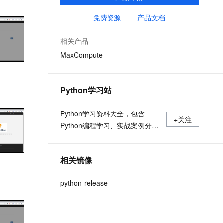
MaxCompute Notebook、镜像管理等功能共
文戏情感细腻自然，动作戏激烈拳拳到肉，实现更强表演能力
支持中英文自由切换，具备更强的噪声鲁棒性
ernetes 版 ACK
云聚AI 严选权益
AI 原生数据库服务发布
SSL 证书
同构成 MaxCompute 完整 Python 开发生
免费资源
产品文档
，一键激活高效办公新体验
理容器应用的 K8s 服务
精选AI产品，从模型到应用全链提效
Agent 数据网关
态。
堡垒机
AI 用量加速计划
云原生数据库 PolarDB
相关产品
应用
防火墙
、识别商机，让客服更高效、服务更出色。
新老同享，达量后返
Agentic Database 发布
MaxCompute
千问办公
主机安全
NEW
的智能体编程平台
一站式AI生产力平台
Python学习站
AI 应用及服务市场
伶鹊
企业级人与Agent协作平台，接入和调度多个数字员工
智能客服平台，对话机器人、对话分析、智能外呼
Python学习资料大全，包含
AI 应用
+关注
Python编程学习、实战案例分
大模型服务平台百炼 - 全妙
大模型
应用创作平台
享、开发者必知词条等内容。
多模态内容创作工具，已接入 DeepSeek
自然语言处理
相关镜像
数据标注
python-release
机器学习
息提取
与 AI 智能体进行实时音视频通话
从文本、图片、视频中提取结构化的属性信息
构建支持视频理解的 AI 音视频实时通话应用