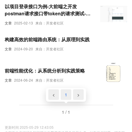
以项目登录接口为例-大前端之开发
postman请求接口带token的请求测试-前
端开发必学之一-如果要学会联调接口而不
文章
2025-02-13
来自：开发者社区
是纯写静态前端页面-这个是必学-本文以优
雅草蜻蜓Q系统API为实践来演示我们如何
构建高效的前端路由系统：从原理到实践
带token请求接口-优雅草卓伊凡
文章
2024-09-20
来自：开发者社区
前端性能优化：从系统分析到实践策略
文章
2024-06-24
来自：开发者社区
<
1
>
1 / 1
更新时间 2025-05-29 12:43:05