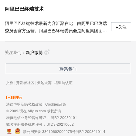
阿里巴巴终端技术
阿里巴巴终端技术最新内容汇聚在此，由阿里巴巴终端
+关注
委员会官方运营。阿里巴巴终端委员会是阿里集团面向
前端、客户端的虚拟技术组织。我们的愿景是着眼用户
体验前沿、技术创新引领业界，将面向未来，制定技术
关注我们：
策略和目标并落地执行，推动终端技术发展，帮助工程
新浪微博
师成长，打造顶级的终端体验。同时我们运营着阿里巴
巴终端域的官方公众号：阿里巴巴终端技术，欢迎关
联系我们
注。
文档
|
开发者社区
|
天池大赛
|
培训与认证
法律声明及隐私权政策
|
Cookies政策
© 2009-现在 Aliyun.com 版权所有
增值电信业务经营许可证：
浙B2-20080101
域名注册服务机构许可：
浙D3-20210002
浙公网安备 33010602009975号
浙B2-20080101-4