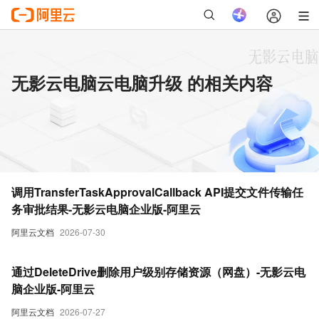
无影云电脑云电脑升级 的相关内容
调用TransferTaskApprovalCallback API提交文件传输任
务审批结果-无影云电脑企业版-阿里云
阿里云文档
2026-07-30
通过DeleteDrive删除用户级别存储资源（网盘）-无影云电
脑企业版-阿里云
阿里云文档
2026-07-27