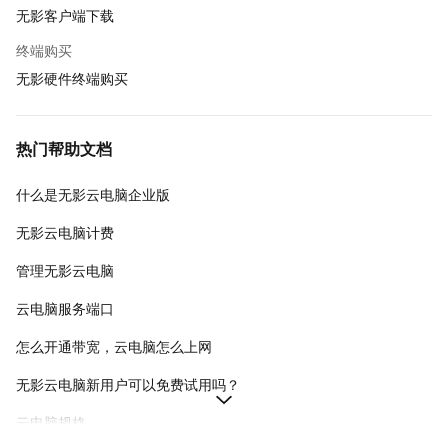
无影客户端下载
终端购买
无影硬件终端购买
热门帮助文档
什么是无影云电脑企业版
无影云电脑计费
管理无影云电脑
云电脑服务端口
怎么开通带宽，云电脑怎么上网
无影云电脑新用户可以免费试用吗？
云电脑规格