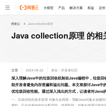
大模型
产品
解决方案
权益
定价
阿里云
Java collection原理
大模型
产品
解决方案
权益
定价
云市场
伙伴
服务
了解阿里云
精选产品
精选解决方案
普惠上云
产品定价
精选商城
成为销售伙伴
售前咨询
为什么选择阿里云
千问AI平台
Java collection原理 
了解云产品的定价详情
大模型服务平台百炼
千问办公，解锁你的工作
普惠上云 官方力荐
分销伙伴
在线服务
网站建设
什么是云计算
大
大模型服务与应用平台
企业级Agent产品，直接
云服务器38元/年起，超
咨询伙伴
多端小程序
技术领先
云上成本管理
售后服务
轻量应用服务器
Agency Agents：拥
官方推荐返现计划
大模型
精选产品
精选解决方案
Salesforce 国际版订阅
稳定可靠
管理和优化成本
推荐新用户得奖励，单订单
销售伙伴合作计划
自助服务
友盟天域
安全合规
人工智能与机器学习
AI
文本生成
云数据库 RDS
HappyHorse 打造一
云工开物
无影生态合作计划
在线服务
文章
2024-09-22
来自：开发者社区
观测云
分析师报告
高校专属算力普惠，学生认
计算
互联网应用开发
Qwen3.8-Max
HOT
Salesforce On Alibaba C
工单服务
深入理解Java中的垃圾回收机制在Java编程中，垃圾回收（G
智能体时代全能旗舰模型
Tuya 物联网平台阿里云
研究报告与白皮书
人工智能平台 PAI
快速拥有专属 OpenClaw
大模
Consulting Partner 合
大数据
容器
助开发者避免内存泄漏和溢出问题。本文将探讨Java
免费试用
短信专区
一站式AI开发、训练和推
蓝凌 OA
Qwen3.7-Plus
AI 大模型销售与服务生
优垃圾回收性能。通过深入浅出的方式，让读者对Java
现代化应用
存储
天池大赛
能看、能想、能动手的多模
云解析DNS
解决方案免费试用 新老
电子合同
一、垃圾回收的基本原理 对象生命周期：理解Java对象从创建
最高领取价值200元试用
安全
网络与CDN
AI 算法大赛
Qwen3-VL-Plus
畅捷通
建时，它会在堆内存中分配空间。使用阶段：对象在使用过程中