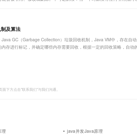
服务生态伙伴
视觉 Coding、空间感知、多模态思考等全面升级
1M上下文，专为长程任务能力而生
云工开物
企业应用
Works
Night Plan 支持 Qwen 3.8-Max
云原生大数据计算服务 MaxCompute
AI 办公
容器服务 Kub
NEW
Red Hat
30+ 款产品免费体验
Data Agent 驱动的一站式 Data+AI 开发治理平台
夜间 5 折，Qwen/Meoo/TokenPlan 客户专享
面向分析的企业级SaaS模式云数据仓库
AI智能应用
提供一站式管
科研合作
ERP
堂（旗舰版）
SUSE
智能客服
AI 应用构建
大模型原生
原理机制及算法
CRM
防护产品
2个月
自动承接线索
建站小程序
法 Java GC（Garbage Collection）垃圾回收机制，Java VM中，存在
Qoder
大模型服务平台百炼-应用模版
OA 办公系统
HOT
NEW
面向真实软件
chine）中的内存进行标记，并确定哪些内存需要回收，根据一定的回收策略，自动
个人版上线、团队版降价；千问3.8-Max首发发尝鲜
丰富多元化的应用模版和解决方案
力提升
财税管理
模板建站
万有无界
大模型服务平台百炼-智能体
400电话
定制建站
的模型效果
灵活可视化地构建企业级 Agent
方案
广告营销
模板小程序
秒悟
人工智能平台 PAI
定制小程序
云端极速 AI 
新一代 AI 视频生成模型，深度适配广告营销等场景
AI Native 的算法工程平台，一站式完成建模、训练、推理服务部署
面下方点击"联系我们"与我们沟通。
APP 开发
建站系统
AI 应用
10分钟微调：让0.6B模型媲美235B模
多模态数据信
型
依托云原生高可用架构,实现Dify私有化部署
原理
java并发Java原理
用1%尺寸在特定领域达到大模型90%以上效果