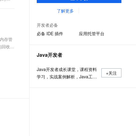
准，您可以在任何常用操作系统（包括
文戏情感细腻自然，动作戏激烈拳拳到肉，实现更强表演能力
支持中英文自由切换，具备更强的噪声鲁棒性
ernetes 版 ACK
云聚AI 严选权益
AI 原生数据库服务发布
SSL 证书
Linux、Windows 和 macOS）上开发 Java
了解更多
，一键激活高效办公新体验
理容器应用的 K8s 服务
精选AI产品，从模型到应用全链提效
Agent 数据网关
应用程序。
堡垒机
AI 用量加速计划
云原生数据库 PolarDB
开发者必备
应用
防火墙
、识别商机，让客服更高效、服务更出色。
新老同享，达量后返
Agentic Database 发布
必备 IDE 插件
应用托管平台
自动内存管
千问办公
主机安全
NEW
的智能体编程平台
一站式AI生产力平台
的回收内
Java开发者
AI 应用及服务市场
伶鹊
企业级人与Agent协作平台，接入和调度多个数字员工
智能客服平台，对话机器人、对话分析、智能外呼
Java开发者成长课堂，课程资料
AI 应用
+关注
学习，实战案例解析，Java工程
大模型服务平台百炼 - 全妙
大模型
应用创作平台
师必备词汇等你来~
多模态内容创作工具，已接入 DeepSeek
自然语言处理
数据标注
机器学习
息提取
与 AI 智能体进行实时音视频通话
从文本、图片、视频中提取结构化的属性信息
构建支持视频理解的 AI 音视频实时通话应用