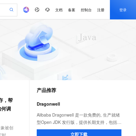
文档
备案
控制台
注册
登录
验
作计划
器
AI 活动
专业服务
服务伙伴合作计划
开发者社区
加入我们
产品动态
服务平台百炼
阿里云 OPC 创新助力计划
一站式生成采购清单，支持单品或批量购买
io：打造专属 AI 语音助手
S产品伙伴计划（繁花）
峰会
CS
造的大模型服务与应用开发平台
一句话生成原生可编辑精美 PPT 文稿
AI 生产力先锋
Al MaaS 服务伙伴赋能合作
域名
博文
Careers
至高可申请百万元
Qwen3.8-Max 模型上线
开启高性价比 AI 编程新体验
弹性可伸缩的云计算服务
Qwen-Audio-3.0-Realtime 端到端实时语音角色扮演
输入一句话想法, 轻松生成专业的 PPT
先锋实践拓展 AI 生产力的边界
Token 补贴，五大权
计划
海大会
伙伴信用分合作计划
商标
问答
社会招聘
益加速 OPC 成功
eek-V4-Pro
SS
一键部署幻兽帕鲁游戏服务器
飞天发布时刻
HOT
Open Search 向量检索版支
划
备案
电子书
校园招聘
pSeek-V4-Pro
视频创作，一键激活电商全链路生产力
稳定、安全、高性价比、高性能的云存储服务
一键购买专属联机服务器，轻松开启游戏
所见，即是所愿
持视频检索 Pipeline 功能
更多支持
划
公司注册
镜像站
视频生成
语音识别与合成
专属 QwenPaw
漫剧工坊：一站式动画创作平台
AI 实训营
HOT
应用身份服务 (IDaaS)
合作伙伴培训与认证
产品推荐
划
上云迁移
站生成，高效打造优质广告素材
全接入的云上超级电脑
从聊天伙伴进化为能主动干活的本地数字员工
快速生产连贯的高质量长漫剧
从基础到进阶，Agent 创客手把手教你
OpenClaw 管理能力上线
e-1.1-T2V
Qwen3-TTS-Flash
lScope
我要反馈
查询合作伙伴
内存，帮
畅细腻的高质量视频
离线语音合成大模型，多语言方言自适应，低延迟高稳定
n Alibaba Cloud ISV 合作
代维服务
建企业门户网站
10 分钟搭建微信、支付宝小程序
Dragonwell
MaxCompute MaxFrame 提
如何调
创新加速
ope
登录合作伙伴管理后台
我要建议
站，无忧落地极速上线
以可视化方式快速构建移动和 PC 门户网站
国内短信简单易用，安全可靠，秒级触达，全球覆盖200+国家和地区。
高效部署网站，快速应用到小程序
供自动弹性内存功能
e-1.1-I2V
Cosyvoice-V3-Flash
Alibaba Dragonwell 是一款免费的, 生产就绪
安全
畅自然，细节丰富
高表现力语音合成大模型，语音克隆听感自然
我要投诉
PolarDB
型Open JDK 发行版，提供长期支持，包括性
上云场景组合购
Milvus 弹性伸缩功能新增节
伴
对象被创
漫剧创作，剧本、分镜、视频高效生成
100%兼容MySQL、PostgreSQL，兼容Oracle，支持集中和分布式
覆盖90%+业务场景，专享组合折扣价
点支持范围
能增强和安全修复。完全兼容 Java SE 标
2V
VPN
Fun-ASR
立即下载
它时，