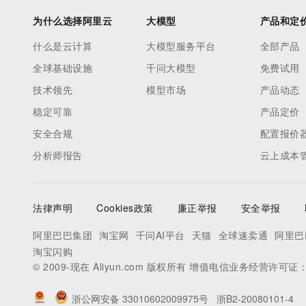
为什么选择阿里云
大模型
产品和定
什么是云计算
大模型服务平台
全部产品
全球基础设施
千问大模型
免费试用
技术领先
模型市场
产品动态
稳定可靠
产品定价
安全合规
配置报价
分析师报告
云上成本
法律声明
Cookies政策
廉正举报
安全举报
阿里巴巴集团
淘宝网
千问AI平台
天猫
全球速卖通
阿里巴
淘宝闪购
© 2009-现在 Aliyun.com 版权所有 增值电信业务经营许可证
浙公网安备 33010602009975号
浙B2-20080101-4