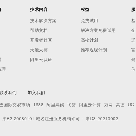
价
技术内容
权益
服
技术解决方案
免费试用
基
帮助文档
解决方案免费试用
企
开发者社区
高校计划
迁
天池大赛
推荐返现计划
官
器
阿里云认证
健
管理
信
联系我们
加入我们
巴国际交易市场
1688
阿里妈妈
飞猪
阿里云计算
万网
高德
UC
：
浙B2-20080101
域名注册服务机构许可：
浙D3-20210002