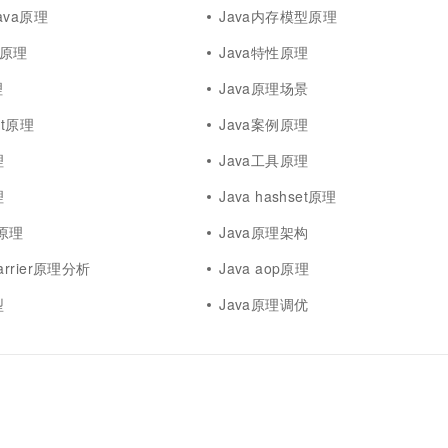
一个 AI 助手
超强辅助，Bol
va原理
Java内存模型原理
即刻拥有 DeepSeek-R1 满血版
在企业官网、通讯软件中为客户提供 AI 客服
le原理
Java特性原理
多种方案随心选，轻松解锁专属 DeepSeek
理
Java原理场景
ist原理
Java案例原理
理
Java工具原理
理
Java hashset原理
t原理
Java原理架构
cbarrier原理分析
Java aop原理
型
Java原理调优