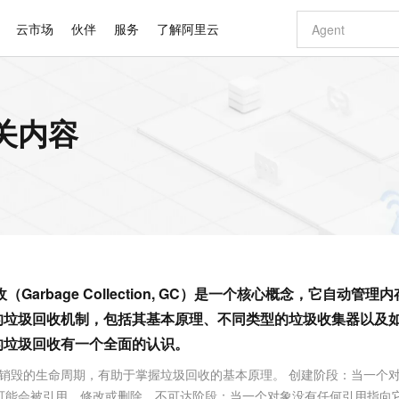
云市场
伙伴
服务
了解阿里云
AI 特惠
数据与 API
成为产品伙伴
企业增值服务
最佳实践
价格计算器
AI 场景体
基础软件
产品伙伴合
阿里云认证
市场活动
配置报价
大模型
的相关内容
自助选配和估算价格
新方式
睿译宝，AI翻译排版一步到位
智启 AI 普惠权益
产品生态集成认证中心
企业支持计划
云上春晚
域名与网站
千问官方 MaaS 平台，为开发者和 Agent 而生，新用户赠送 1 亿 + tokens 额度
Qwen Aud
AI Coding
阿里云Maa
2026 阿里云
云服务器 E
为企业打
数据集
Windows
大模型认证
模型
NEW
NEW
交付可用成果
值低价云产品抢先购
上传文档即自动完成翻译和格式还原
至高享 1亿+免费 tokens，加速 Al 应用落地
提供智能易用的域名与建站服务
智能编程，一键
安全可靠、
产品生态伙伴
专家技术服务
云上奥运之旅
弹性计算合作
阿里云中企出
手机三要素
宝塔 Linux
全部认证
价格优势
有专属领域专家
GLM-5.2：长任务时代开源旗舰模型
阿里云 OPC 创新助力计划
千问大模型
即刻拥有 DeepS
AI 电商营销
对象存储 O
大模型
产品生态伙伴工作台
企业增值服务台
云栖战略参考
云存储合作计
云栖大会
身份实名认证
CentOS
训练营
推动算力普惠，释放技术红利
最高返9万
多领域专家智能体,一键组建 AI 虚拟交付团队
快速构建应用程序和网站，即刻迈出上云第一步
至高百万元 Token 补贴，加速一人公司成长
多元化、高性能、安全可靠的大模型服务
真正可用的 1M 上下文,一次完成代码全链路开发
轻松解锁专属 Dee
从图文生成到
云上的中国
数据库合作计
活动全景
短信
Docker
图片和
站式影视创作平台
Hermes Agent，打造自进化智能体
Token Plan 模型订阅计划
数字证书管理服务（原SSL证书）
5 分钟轻松部署
AI 广告创作
无影云电脑
企业成长
NEW
信息公告
看见新力量
云网络合作计
OCR 文字识别
JAVA
证享300元代金券
可视化编排打通从文字构思到成片全链路闭环
全托管，含MySQL、PostgreSQL、SQL Server、MariaDB多引擎
自主进化，持久记忆，越用越聪明
Qwen3.8-Max 首发尝鲜，限时加量 10 倍，夜间低至2折
实现全站HTTPS，呈现可信的WEB访问
图文、视频一
随时随地安
Kimi-K3
HappyHors
NEW
魔搭 Mode
loud
服务实践
官网公告
arbage Collection, GC）是一个核心概念，它自动管理
Kimi 最新旗舰模型，长程编程与推理利器
让文字生成流
金融模力时刻
Salesforce O
版
发票查验
全能环境
Claude Code + GStack 打造工程团队
千问办公，限时限量积分加倍
Qoder
低代码高效构
AI 建站
短信服务
型
NEW
作计划
计划
中的垃圾回收机制，包括其基本原理、不同类型的垃圾收集器以及
创新中心
魔搭 ModelSc
健康状态
理服务
让AI从“聊天伙伴”进化为能干活的“数字员工”
安装技能 GStack，拥有专属 AI 工程团队
你的AI工作搭子，覆盖日常办公高频场景
面向真实软件的智能体编程平台
0 代码专业建
客户案例
天气预报查询
操作系统
Deepseek-v4-pro
HappyHors
态合作计划
的垃圾回收有一个全面的认识。
态智能体模型
旗舰 MoE 大模型，百万上下文与顶尖推理能力
图生视频，流
同享
万小智 AI 建站低至 15元/月
Qoder CN
AI 短剧/漫剧
云原生数据库 
快递物流查询
WordPress
成为服务伙
高校合作
到销毁的生命周期，有助于掌握垃圾回收的基本原理。 创建阶段：当一个
点，立即开启云上创新
覆盖公网/内网、递归/权威、移动APP等全场景解析服务
送.CN域名，送备案服务码
基于千问大模型等，支持代码智能生成、研发智能问答
AI助力短剧
GLM-5.2
Wan2.7-T
Ubuntu
可能会被引用、修改或删除。不可达阶段：当一个对象没有任何引用指向