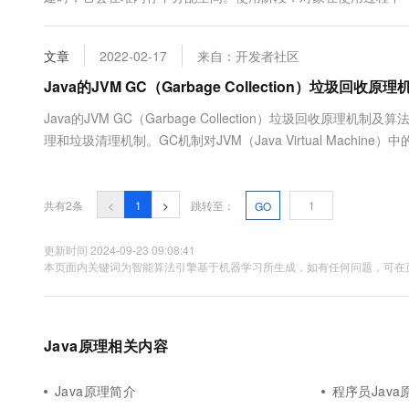
大数据开发治理平台 Data
AI 产品 免费试用
网络
它就变得不可达。回收阶段：...
安全
云开发大赛
Tableau 订阅
1亿+ 大模型 tokens 和 
可观测
入门学习赛
文章
2022-02-17
来自：开发者社区
中间件
AI空中课堂在线直播课
云防火墙
140+云产品 免费试用
大模型服务
Java的JVM GC（Garbage Collection）垃圾回收
上云与迁云
云原生的云上边界网络安全
产品新客免费试用，最长1
数据库
生态解决方案
Java的JVM GC（Garbage Collection）垃圾回收原理机制及算
千问AI平台-Token Plan
企业出海
大模型ACA认证体验
大数据计算
理和垃圾清理机制。GC机制对JVM（Java Virtual Ma
助力企业全员 AI 认知与能
行业生态解决方案
存，永不停息（Nerver Stop）的保证JVM中的内存空....
政企业务
媒体服务
千问AI平台-模型体验
开发者生态解决方案
在线体验全尺寸、多种模态
共有2条
企业服务与云通信
<
1
>
跳转至：
GO
AI 开发和 AI 应用解决
Happy 系列大模型
域名与网站
更新时间 2024-09-23 09:08:41
本页面内关键词为智能算法引擎基于机器学习所生成，如有任何问题，可在页
终端用户计算
Serverless
大模型解决方案
Java原理相关内容
开发工具
快速部署 Dify，高效搭建 
迁移与运维管理
Java原理简介
程序员Java