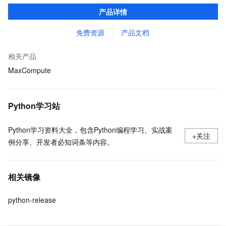
口，与 MaxCompute Notebook、镜像管理等功能共同构成
产品详情
MaxCompute 完整 Python 开发生态。
免费资源
产品文档
相关产品
MaxCompute
Python学习站
Python学习资料大全，包含Python编程学习、实战案
+关注
例分享、开发者必知词条等内容。
相关镜像
python-release