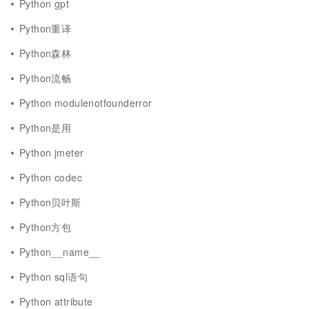
Python gpt
Python重译
Python森林
Python流畅
Python modulenotfounderror
Python是用
Python jmeter
Python codec
Python贝叶斯
Python方包
Python__name__
Python sql语句
Python attribute