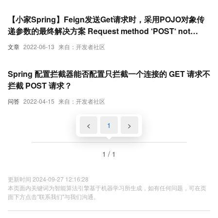
【小家Spring】Feign发送Get请求时，采用POJO对象传
递参数的最终解决方案 Request method ‘POST‘ not
supported （附带其余好几个坑）（上）
文章
2022-06-13
来自：开发者社区
Spring 配置拦截器能否配置只拦截一个连接的 GET 请求不
拦截 POST 请求？
问答
2022-04-15
来自：开发者社区
<
1
>
1 / 1
更新时间 2024-09-27 12:16:28
本页面内关键词为智能算法引擎基于机器学习所生成，如有任何问题，可在页
面下方点击"联系我们"与我们沟通。