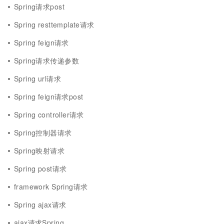
Spring请求post
Spring resttemplate请求
Spring feign请求
Spring请求传递参数
Spring url请求
Spring feign请求post
Spring controller请求
Spring控制器请求
Spring映射请求
Spring post请求
framework Spring请求
Spring ajax请求
ajax请求Spring