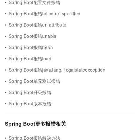
Spring Boot配置文件报错
Spring Boot报错failed url specified
Spring Boot报错url attribute
Spring Boot报错unable
Spring Boot报错bean
Spring Boot报错load
Spring Boot报错java.lang.illegalstateexception
Spring Boot单元测试报错
Spring Boot升级报错
Spring Boot版本报错
Spring Boot更多报错相关
Spring Boot报错解决办法