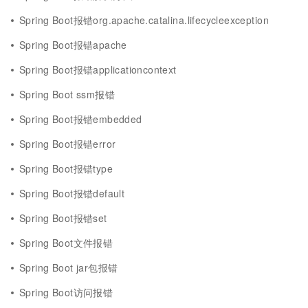
Spring Boot报错org.apache.catalina.lifecycleexception
Spring Boot报错apache
Spring Boot报错applicationcontext
Spring Boot ssm报错
Spring Boot报错embedded
Spring Boot报错error
Spring Boot报错type
Spring Boot报错default
Spring Boot报错set
Spring Boot文件报错
Spring Boot jar包报错
Spring Boot访问报错