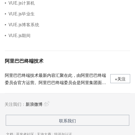
VUE.js计算机
VUE.js毕业生
VUE.js博客系统
VUE.js期间
阿里巴巴终端技术
阿里巴巴终端技术最新内容汇聚在此，由阿里巴巴终端
+关注
委员会官方运营。阿里巴巴终端委员会是阿里集团面向
前端、客户端的虚拟技术组织。我们的愿景是着眼用户
体验前沿、技术创新引领业界，将面向未来，制定技术
关注我们：
策略和目标并落地执行，推动终端技术发展，帮助工程
新浪微博
师成长，打造顶级的终端体验。同时我们运营着阿里巴
巴终端域的官方公众号：阿里巴巴终端技术，欢迎关
联系我们
注。
文档
|
开发者社区
|
天池大赛
|
培训与认证