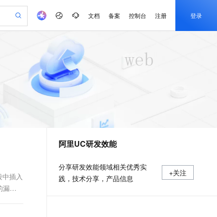
文档
备案
控制台
注册
登录
验
作计划
器
AI 活动
专业服务
服务伙伴合作计划
开发者社区
加入我们
产品动态
服务平台百炼
阿里云 OPC 创新助力计划
一站式生成采购清单，支持单品或批量购买
S产品伙伴计划（繁花）
峰会
CS
造的大模型服务与应用开发平台
Qwen Audio：打造专属 AI 语音助手
一句话生成原生可编辑精美 PPT 文稿
AI 生产力先锋
Al MaaS 服务伙伴赋能合作
域名
博文
Careers
NEW
至高可申请百万元
Qwen3.8-Max 模型上线
开启高性价比 AI 编程新体验
弹性可伸缩的云计算服务
Qwen-Audio-3.0-Realtime 端到端实时语音角色扮演
输入一句话想法, 轻松生成专业的 PPT
先锋实践拓展 AI 生产力的边界
Token 补贴，五大权
计划
海大会
伙伴信用分合作计划
商标
问答
社会招聘
益加速 OPC 成功
eek-V4-Pro
SS
一键部署幻兽帕鲁游戏服务器
飞天发布时刻
HOT
Open Search 向量检索版支
划
备案
电子书
校园招聘
pSeek-V4-Pro
视频创作，一键激活电商全链路生产力
稳定、安全、高性价比、高性能的云存储服务
一键购买专属联机服务器，轻松开启游戏
所见，即是所愿
持视频检索 Pipeline 功能
更多支持
划
公司注册
镜像站
视频生成
语音识别与合成
专属 QwenPaw
漫剧工坊：一站式动画创作平台
AI 实训营
HOT
应用身份服务 (IDaaS)
合作伙伴培训与认证
阿里UC研发效能
划
上云迁移
站生成，高效打造优质广告素材
全接入的云上超级电脑
从聊天伙伴进化为能主动干活的本地数字员工
快速生产连贯的高质量长漫剧
从基础到进阶，Agent 创客手把手教你
OpenClaw 管理能力上线
e-1.1-T2V
Qwen3-TTS-Flash
lScope
我要反馈
查询合作伙伴
畅细腻的高质量视频
离线语音合成大模型，多语言方言自适应，低延迟高稳定
n Alibaba Cloud ISV 合作
代维服务
建企业门户网站
10 分钟搭建微信、支付宝小程序
MaxCompute MaxFrame 提
分享研发效能领域相关优秀实
+关注
创新加速
ope
登录合作伙伴管理后台
我要建议
站，无忧落地极速上线
以可视化方式快速构建移动和 PC 门户网站
国内短信简单易用，安全可靠，秒级触达，全球覆盖200+国家和地区。
高效部署网站，快速应用到小程序
供自动弹性内存功能
字段中插入
践，技术分享，产品信息
e-1.1-I2V
Cosyvoice-V3-Flash
的漏
安全
畅自然，细节丰富
高表现力语音合成大模型，语音克隆听感自然
我要投诉
PolarDB
上云场景组合购
Milvus 弹性伸缩功能新增节
伴
漫剧创作，剧本、分镜、视频高效生成
100%兼容MySQL、PostgreSQL，兼容Oracle，支持集中和分布式
覆盖90%+业务场景，专享组合折扣价
点支持范围
2V
VPN
Fun-ASR