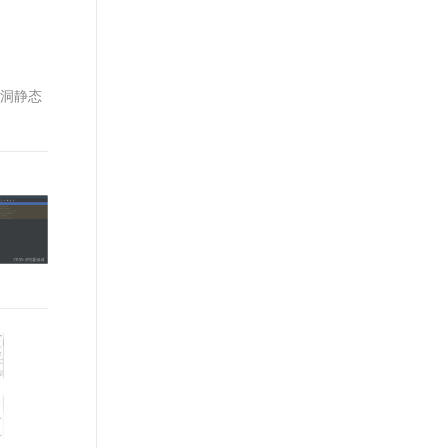
t.diy 一步搞定创意建站
构建大模型应用的安全防护体系
通过自然语言交互简化开发流程,全栈开发支持
通过阿里云安全产品对 AI 应用进行安全防护
漏洞静态