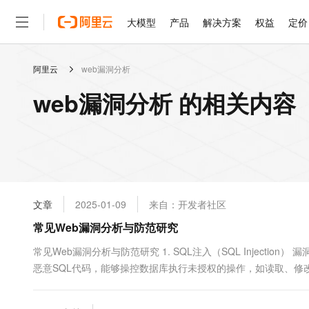
大模型
产品
解决方案
权益
定价
阿里云
web漏洞分析
大模型
产品
解决方案
权益
定价
云市场
伙伴
服务
了解阿里云
精选产品
精选解决方案
普惠上云
产品定价
精选商城
成为销售伙伴
售前咨询
为什么选择阿里云
千问AI平台
web漏洞分析 的相关内容
了解云产品的定价详情
大模型服务平台百炼
千问办公，解锁你的工作
普惠上云 官方力荐
分销伙伴
在线服务
网站建设
什么是云计算
大
大模型服务与应用平台
企业级Agent产品，直接
云服务器38元/年起，超
咨询伙伴
多端小程序
技术领先
云上成本管理
售后服务
轻量应用服务器
Agency Agents：拥
官方推荐返现计划
大模型
精选产品
精选解决方案
Salesforce 国际版订阅
稳定可靠
管理和优化成本
推荐新用户得奖励，单订单
销售伙伴合作计划
自助服务
友盟天域
安全合规
人工智能与机器学习
AI
文本生成
云数据库 RDS
HappyHorse 打造一
云工开物
无影生态合作计划
在线服务
文章
2025-01-09
来自：开发者社区
观测云
分析师报告
高校专属算力普惠，学生认
计算
互联网应用开发
Qwen3.8-Max
HOT
Salesforce On Alibaba C
工单服务
常见Web漏洞分析与防范研究
智能体时代全能旗舰模型
Tuya 物联网平台阿里云
研究报告与白皮书
人工智能平台 PAI
快速拥有专属 OpenClaw
大模
Consulting Partner 合
大数据
容器
免费试用
短信专区
一站式AI开发、训练和推
常见Web漏洞分析与防范研究 1. SQL注入（SQL Inject
蓝凌 OA
Qwen3.7-Plus
AI 大模型销售与服务生
现代化应用
恶意SQL代码，能够操控数据库执行未授权的操作，如读取、修
存储
天池大赛
能看、能想、能动手的多模
云解析DNS
解决方案免费试用 新老
电子合同
洞。 防范措施： ...
最高领取价值200元试用
安全
网络与CDN
AI 算法大赛
Qwen3-VL-Plus
畅捷通