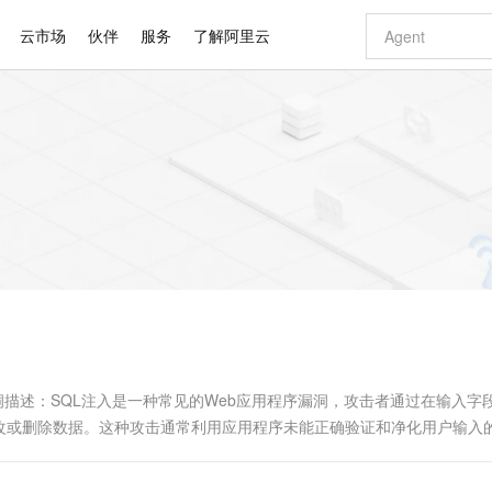
云市场
伙伴
服务
了解阿里云
AI 特惠
数据与 API
成为产品伙伴
企业增值服务
最佳实践
价格计算器
AI 场景体
基础软件
产品伙伴合
阿里云认证
市场活动
配置报价
大模型
自助选配和估算价格
新方式
睿译宝，AI翻译排版一步到位
智启 AI 普惠权益
产品生态集成认证中心
企业支持计划
云上春晚
域名与网站
千问官方 MaaS 平台，为开发者和 Agent 而生，新用户赠送 1 亿 + tokens 额度
AI Coding
阿里云Maa
2026 阿里云
云服务器 E
为企业打
数据集
Windows
大模型认证
模型
NEW
交付可用成果
值低价云产品抢先购
上传文档即自动完成翻译和格式还原
至高享 1亿+免费 tokens，加速 Al 应用落地
提供智能易用的域名与建站服务
智能编程，一键
安全可靠、
产品生态伙伴
专家技术服务
云上奥运之旅
弹性计算合作
阿里云中企出
手机三要素
宝塔 Linux
全部认证
价格优势
有专属领域专家
GLM-5.2：长任务时代开源旗舰模型
阿里云 OPC 创新助力计划
千问大模型
即刻拥有 DeepS
AI 电商营销
对象存储 O
大模型
产品生态伙伴工作台
企业增值服务台
云栖战略参考
云存储合作计
云栖大会
身份实名认证
CentOS
训练营
推动算力普惠，释放技术红利
最高返9万
多领域专家智能体,一键组建 AI 虚拟交付团队
快速构建应用程序和网站，即刻迈出上云第一步
至高百万元 Token 补贴，加速一人公司成长
多元化、高性能、安全可靠的大模型服务
真正可用的 1M 上下文,一次完成代码全链路开发
轻松解锁专属 Dee
从图文生成到
云上的中国
数据库合作计
活动全景
短信
Docker
图片和
站式影视创作平台
Hermes Agent，打造自进化智能体
Token Plan 模型订阅计划
数字证书管理服务（原SSL证书）
5 分钟轻松部署
AI 广告创作
无影云电脑
企业成长
NEW
信息公告
看见新力量
云网络合作计
OCR 文字识别
JAVA
证享300元代金券
可视化编排打通从文字构思到成片全链路闭环
全托管，含MySQL、PostgreSQL、SQL Server、MariaDB多引擎
自主进化，持久记忆，越用越聪明
Qwen3.8-Max 首发尝鲜，限时加量 10 倍，夜间低至2折
实现全站HTTPS，呈现可信的WEB访问
图文、视频一
随时随地安
Kimi-K3
HappyHors
NEW
魔搭 Mode
loud
服务实践
官网公告
Kimi 最新旗舰模型，长程编程与推理利器
让文字生成流
金融模力时刻
Salesforce O
版
发票查验
全能环境
Claude Code + GStack 打造工程团队
千问办公，限时限量积分加倍
Qoder
低代码高效构
AI 建站
短信服务
型
NEW
作计划
计划
创新中心
魔搭 ModelSc
健康状态
理服务
让AI从“聊天伙伴”进化为能干活的“数字员工”
安装技能 GStack，拥有专属 AI 工程团队
你的AI工作搭子，覆盖日常办公高频场景
面向真实软件的智能体编程平台
0 代码专业建
ion） 漏洞描述：SQL注入是一种常见的Web应用程序漏洞，攻击者通过在输入
客户案例
天气预报查询
操作系统
Deepseek-v4-pro
HappyHors
态合作计划
改或删除数据。这种攻击通常利用应用程序未能正确验证和净化用户输入
态智能体模型
旗舰 MoE 大模型，百万上下文与顶尖推理能力
图生视频，流
同享
万小智 AI 建站低至 15元/月
Qoder CN
AI 短剧/漫剧
云原生数据库 
快递物流查询
WordPress
成为服务伙
高校合作
点，立即开启云上创新
覆盖公网/内网、递归/权威、移动APP等全场景解析服务
送.CN域名，送备案服务码
基于千问大模型等，支持代码智能生成、研发智能问答
AI助力短剧
GLM-5.2
Wan2.7-T
Ubuntu