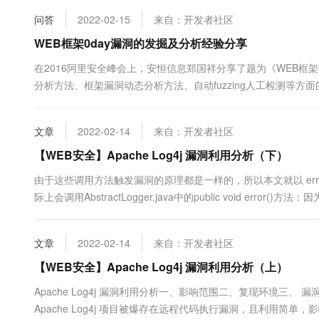
10 分钟在聊天系统中增加
专有云
问答
2022-02-15
来自：开发者社区
WEB框架0day漏洞的发掘及分析经验分享
在2016阿里安全峰会上，安恒信息郑国祥分享了题为《WEB框架
分析方法、框架漏洞动态分析方法、自动fuzzing人工检测等方面的内容做了深入的
spm=a2c4e.11154804.0.0.4d856a798J0Pdn
文章
2022-02-14
来自：开发者社区
【WEB安全】Apache Log4j 漏洞利用分析（下）
由于这些调用方法触发漏洞的原理都是一样的，所以本文就以 error
际上会调用AbstractLogger.java中的public void error
判断：如果符合，那么会进行logMessage操作后续不关键调用路径如下：log
文章
2022-02-14
来自：开发者社区
【WEB安全】Apache Log4j 漏洞利用分析（上）
Apache Log4j 漏洞利用分析一、影响范围二、复现环境三、 漏
Apache Log4j 项目被爆存在远程代码执行漏洞，且利用简单，