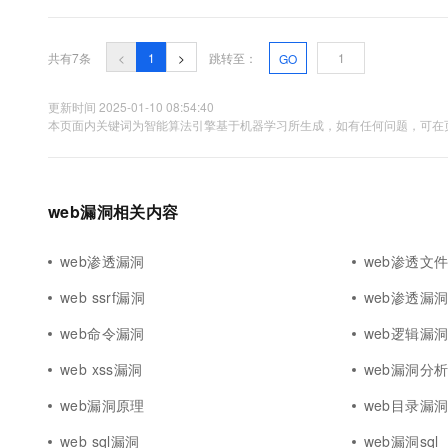
清，更别提项目本身可能存在的风险了，复现漏洞来学习一下，
2.x < 2.15.0-rc2的 ....
共有7条
<
1
>
跳转至：
GO
更新时间 2025-01-10 08:54:40
本页面内关键词为智能算法引擎基于机器学习所生成，如有任何问题，可在页
web漏洞相关内容
web渗透漏洞
web渗透文
web ssrf漏洞
web渗透漏
web命令漏洞
web逻辑漏
web xss漏洞
web漏洞分
web漏洞原理
web目录漏
web sql漏洞
web漏洞sql