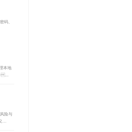
文戏情感细腻自然，动作戏激烈拳拳到肉，实现更强表演能力
支持中英文自由切换，具备更强的噪声鲁棒性
ernetes 版 ACK
云聚AI 严选权益
AI 原生数据库服务发布
SSL 证书
，一键激活高效办公新体验
理容器应用的 K8s 服务
精选AI产品，从模型到应用全链提效
Agent 数据网关
堡垒机
取密码、
AI 用量加速计划
云原生数据库 PolarDB
应用
防火墙
、识别商机，让客服更高效、服务更出色。
新老同享，达量后返
Agentic Database 发布
千问办公
主机安全
NEW
的智能体编程平台
一站式AI生产力平台
AI 应用及服务市场
伶鹊
企业级人与Agent协作平台，接入和调度多个数字员工
智能客服平台，对话机器人、对话分析、智能外呼
管理本地
AI 应用
...
大模型服务平台百炼 - 全妙
大模型
应用创作平台
多模态内容创作工具，已接入 DeepSeek
自然语言处理
数据标注
机器学习
多风险与
息提取
与 AI 智能体进行实时音视频通话
义
从文本、图片、视频中提取结构化的属性信息
构建支持视频理解的 AI 音视频实时通话应用