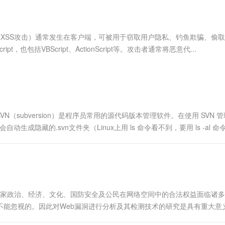
服务生态伙伴
视觉 Coding、空间感知、多模态思考等全面升级
1M上下文，专为长程任务能力而生
云工开物
企业应用
Works
Night Plan 支持 Qwen 3.8-Max
云原生大数据计算服务 MaxCompute
AI 办公
容器服务 Kub
NEW
Red Hat
30+ 款产品免费体验
Data Agent 驱动的一站式 Data+AI 开发治理平台
夜间 5 折，Qwen/Meoo/TokenPlan 客户专享
面向分析的企业级SaaS模式云数据仓库
AI智能应用
提供一站式管
科研合作
ERP
堂（旗舰版）
SUSE
ing，简称XSS攻击）通常发生在客户端，可被⽤于窃取用户隐私、钓⻥欺骗、偷
智能客服
AI 应用构建
大模型原生
CRM
，也包括VBScript、ActionScript等。攻击者通常将恶意代...
防护产品
2个月
自动承接线索
建站小程序
Qoder
大模型服务平台百炼-应用模版
OA 办公系统
HOT
NEW
面向真实软件
个人版上线、团队版降价；千问3.8-Max首发发尝鲜
丰富多元化的应用模版和解决方案
力提升
财税管理
模板建站
万有无界
大模型服务平台百炼-智能体
400电话
定制建站
的模型效果
灵活可视化地构建企业级 Agent
subversion）是程序员常用的源代码版本管理软件。在使用 SVN 
方案
广告营销
模板小程序
动生成隐藏的.svn文件夹（Linux上用 ls 命令看不到，要用 ls -al 命令
秒悟
人工智能平台 PAI
定制小程序
云端极速 AI 
新一代 AI 视频生成模型，深度适配广告营销等场景
AI Native 的算法工程平台，一站式完成建模、训练、推理服务部署
APP 开发
建站系统
国家政治、经济、文化、国防安全及公民在网络空间中的合法权益面临诸
AI 应用
10分钟微调：让0.6B模型媲美235B模
多模态数据信
不能忽视的。因此对Web漏洞进行分析及其检测技术的研究是具有重大意
型
依托云原生高可用架构,实现Dify私有化部署
漏洞主要指网站程序自身存在致使网络信息系统安全策略相冲突的缺陷，使得....
用1%尺寸在特定领域达到大模型90%以上效果