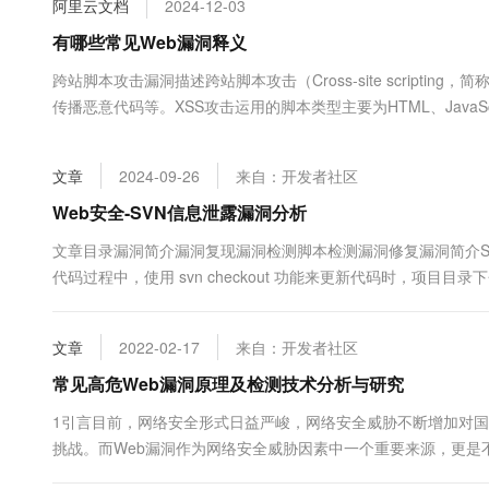
阿里云文档
2024-12-03
大数据开发治理平台 Data
AI 产品 免费试用
网络
安全
云开发大赛
Tableau 订阅
有哪些常见Web漏洞释义
1亿+ 大模型 tokens 和 
可观测
入门学习赛
中间件
AI空中课堂在线直播课
跨站脚本攻击漏洞描述跨站脚本攻击（Cross-site script
云防火墙
140+云产品 免费试用
大模型服务
传播恶意代码等。XSS攻击运用的脚本类型主要为HTML、JavaScript
上云与迁云
云原生的云上边界网络安全
产品新客免费试用，最长1
数据库
生态解决方案
千问AI平台-Token Plan
企业出海
大模型ACA认证体验
大数据计算
文章
2024-09-26
来自：开发者社区
助力企业全员 AI 认知与能
行业生态解决方案
政企业务
媒体服务
千问AI平台-模型体验
Web安全-SVN信息泄露漏洞分析
开发者生态解决方案
在线体验全尺寸、多种模态
企业服务与云通信
文章目录漏洞简介漏洞复现漏洞检测脚本检测漏洞修复漏洞简介SVN（
AI 开发和 AI 应用解决
代码过程中，使用 svn checkout 功能来更新代码时，项目目录下会自
Happy 系列大模型
域名与网站
终端用户计算
文章
2022-02-17
来自：开发者社区
Serverless
常见高危Web漏洞原理及检测技术分析与研究
大模型解决方案
1引言目前，网络安全形式日益严峻，网络安全威胁不断增加对
开发工具
快速部署 Dify，高效搭建 
挑战。而Web漏洞作为网络安全威胁因素中一个重要来源，更是
迁移与运维管理
的。 2 Web漏洞原理及其威胁（1） Web漏洞定义a) Web