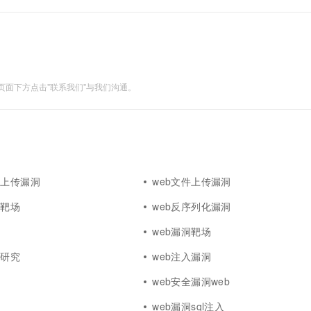
希望可以帮助到大家。一、影响范围引用了版本处于
面下方点击"联系我们"与我们沟通。
件上传漏洞
web文件上传漏洞
洞靶场
web反序列化漏洞
洞
web漏洞靶场
析研究
web注入漏洞
洞
web安全漏洞web
web漏洞sql注入