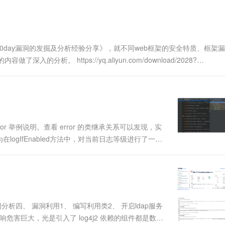
一个 AI 助手
超强辅助，Bol
即刻拥有 DeepSeek-R1 满血版
在企业官网、通讯软件中为客户提供 AI 客服
多种方案随心选，轻松解锁专属 DeepSeek
0day漏洞的发掘及分析经验分享》，就不同web框架的安全特质、框架
分析。 https://yq.aliyun.com/download/2028?
 举例说明。查看 error 的类继承关系可以发现，实
()方法：因为在logIfEnabled方法中，对当前日志等级进行了一次
Message ----> lo.....
洞分析四、 漏洞利用1、 编写利用类2、 开启ldap服务
影响危害巨大，光是引入了 log4j2 依赖的组件都是数不