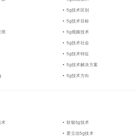
一个 AI 助手
超强辅助，Bol
即刻拥有 DeepSeek-R1 满血版
5g技术区别
在企业官网、通讯软件中为客户提供 AI 客服
多种方案随心选，轻松解锁专属 DeepSeek
5g技术目标
应用
5g视频技术
5g技术社会
5g技术特征
5g技术解决方案
g
5g技术方向
技术
软银5g技术
爱立信5g技术