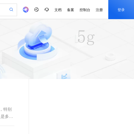
文档
备案
控制台
注册
登录
验
作计划
器
AI 活动
专业服务
服务伙伴合作计划
开发者社区
加入我们
产品动态
服务平台百炼
阿里云 OPC 创新助力计划
一站式生成采购清单，支持单品或批量购买
io：打造专属 AI 语音助手
S产品伙伴计划（繁花）
峰会
CS
造的大模型服务与应用开发平台
一句话生成原生可编辑精美 PPT 文稿
AI 生产力先锋
Al MaaS 服务伙伴赋能合作
域名
博文
Careers
至高可申请百万元
Qwen3.8-Max 模型上线
开启高性价比 AI 编程新体验
弹性可伸缩的云计算服务
Qwen-Audio-3.0-Realtime 端到端实时语音角色扮演
输入一句话想法, 轻松生成专业的 PPT
先锋实践拓展 AI 生产力的边界
Token 补贴，五大权
计划
海大会
伙伴信用分合作计划
商标
问答
社会招聘
益加速 OPC 成功
eek-V4-Pro
SS
一键部署幻兽帕鲁游戏服务器
飞天发布时刻
HOT
Open Search 向量检索版支
划
备案
电子书
校园招聘
pSeek-V4-Pro
视频创作，一键激活电商全链路生产力
稳定、安全、高性价比、高性能的云存储服务
一键购买专属联机服务器，轻松开启游戏
所见，即是所愿
持视频检索 Pipeline 功能
更多支持
划
公司注册
镜像站
视频生成
语音识别与合成
专属 QwenPaw
漫剧工坊：一站式动画创作平台
AI 实训营
HOT
应用身份服务 (IDaaS)
合作伙伴培训与认证
划
上云迁移
站生成，高效打造优质广告素材
全接入的云上超级电脑
从聊天伙伴进化为能主动干活的本地数字员工
快速生产连贯的高质量长漫剧
从基础到进阶，Agent 创客手把手教你
OpenClaw 管理能力上线
e-1.1-T2V
Qwen3-TTS-Flash
lScope
我要反馈
查询合作伙伴
畅细腻的高质量视频
离线语音合成大模型，多语言方言自适应，低延迟高稳定
n Alibaba Cloud ISV 合作
代维服务
建企业门户网站
10 分钟搭建微信、支付宝小程序
MaxCompute MaxFrame 提
创新加速
ope
登录合作伙伴管理后台
我要建议
站，无忧落地极速上线
以可视化方式快速构建移动和 PC 门户网站
国内短信简单易用，安全可靠，秒级触达，全球覆盖200+国家和地区。
高效部署网站，快速应用到小程序
供自动弹性内存功能
，特别
e-1.1-I2V
Cosyvoice-V3-Flash
迟是多
安全
畅自然，细节丰富
高表现力语音合成大模型，语音克隆听感自然
我要投诉
PolarDB
上云场景组合购
Milvus 弹性伸缩功能新增节
伴
漫剧创作，剧本、分镜、视频高效生成
100%兼容MySQL、PostgreSQL，兼容Oracle，支持集中和分布式
覆盖90%+业务场景，专享组合折扣价
点支持范围
2V
VPN
Fun-ASR