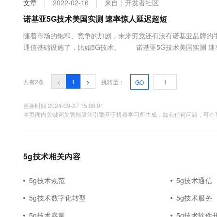
文章
2022-02-16
来自：开发者社区
大数据开发治理平台 Data
AI 产品 免费试用
网络
安全
云开发大赛
Tableau 订阅
诺基亚5G技术美国实测 速率惊人延迟超短
1亿+ 大模型 tokens 和 
可观测
入门学习赛
中间件
AI空中课堂在线直播课
随着市场的饱和、竞争的加剧，未来究竟还有没有诺基亚品牌的
云防火墙
140+云产品 免费试用
大模型服务
通信基础设施了，比如5G技术。 诺基亚5G技术美国实测 速率
上云与迁云
云原生的云上边界网络安全
产品新客免费试用，最长1
数据库
入来看，新公司一举超越爱立信，成为仅次于华为的全球通信厂商。 诺基亚
生态解决方案
千问AI平台-Token Plan
企业出海
大模型ACA认证体验
大数据计算
助力企业全员 AI 认知与能
行业生态解决方案
共有2条
<
1
>
跳转至：
GO
政企业务
媒体服务
千问AI平台-模型体验
开发者生态解决方案
在线体验全尺寸、多种模态
更新时间 2024-09-27 15:08:01
企业服务与云通信
本页面内关键词为智能算法引擎基于机器学习所生成，如有任何问题，可在页
AI 开发和 AI 应用解决
Happy 系列大模型
域名与网站
终端用户计算
5g技术相关内容
Serverless
大模型解决方案
5g技术规范
5g技术通信
开发工具
快速部署 Dify，高效搭建 
5g技术数字化转型
5g技术服务
迁移与运维管理
5g技术容量
5g技术软件