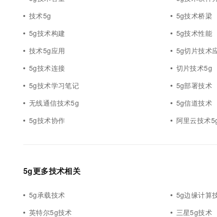
10 分钟在聊天系统中增加
专有云
技术5g
5g技术桥梁
5g技术构建
5g技术性能
技术5g应用
5g切片技术
5g技术连接
切片技术5g
5g技术学习笔记
5g部署技术
无线通信技术5g
5g信道技术
5g技术协作
阿里云技术5
5g更多技术相关
5g承载技术
5g边缘计算
英特尔5g技术
三星5g技术