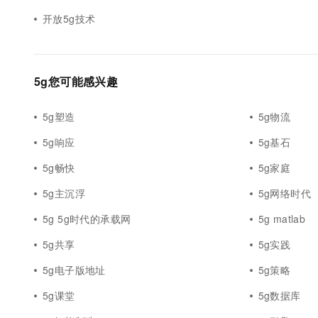
开放5g技术
5g您可能感兴趣
5g塑造
5g物流
5g响应
5g基石
5g畅快
5g家庭
5g主沉浮
5g网络时代
5g 5g时代的承载网
5g matlab
5g共享
5g实践
5g电子版地址
5g策略
5g课堂
5g数据库