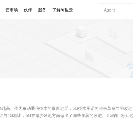
云市场
伙伴
服务
了解阿里云
AI 特惠
数据与 API
成为产品伙伴
企业增值服务
最佳实践
价格计算器
AI 场景体
基础软件
产品伙伴合
阿里云认证
市场活动
配置报价
大模型
自助选配和估算价格
新方式
睿译宝，AI翻译排版一步到位
智启 AI 普惠权益
产品生态集成认证中心
企业支持计划
云上春晚
域名与网站
千问官方 MaaS 平台，为开发者和 Agent 而生，新用户赠送 1 亿 + tokens 额度
Qwen Aud
AI Coding
阿里云Maa
2026 阿里云
云服务器 E
为企业打
数据集
Windows
大模型认证
模型
NEW
NEW
交付可用成果
值低价云产品抢先购
上传文档即自动完成翻译和格式还原
至高享 1亿+免费 tokens，加速 Al 应用落地
提供智能易用的域名与建站服务
智能编程，一键
安全可靠、
产品生态伙伴
专家技术服务
云上奥运之旅
弹性计算合作
阿里云中企出
手机三要素
宝塔 Linux
全部认证
价格优势
有专属领域专家
GLM-5.2：长任务时代开源旗舰模型
阿里云 OPC 创新助力计划
千问大模型
即刻拥有 DeepS
AI 电商营销
对象存储 O
大模型
产品生态伙伴工作台
企业增值服务台
云栖战略参考
云存储合作计
云栖大会
身份实名认证
CentOS
训练营
推动算力普惠，释放技术红利
最高返9万
多领域专家智能体,一键组建 AI 虚拟交付团队
快速构建应用程序和网站，即刻迈出上云第一步
至高百万元 Token 补贴，加速一人公司成长
多元化、高性能、安全可靠的大模型服务
真正可用的 1M 上下文,一次完成代码全链路开发
轻松解锁专属 Dee
从图文生成到
云上的中国
数据库合作计
活动全景
短信
Docker
图片和
站式影视创作平台
Hermes Agent，打造自进化智能体
Token Plan 模型订阅计划
数字证书管理服务（原SSL证书）
5 分钟轻松部署
AI 广告创作
无影云电脑
企业成长
NEW
信息公告
看见新力量
云网络合作计
OCR 文字识别
JAVA
证享300元代金券
可视化编排打通从文字构思到成片全链路闭环
全托管，含MySQL、PostgreSQL、SQL Server、MariaDB多引擎
自主进化，持久记忆，越用越聪明
Qwen3.8-Max 首发尝鲜，限时加量 10 倍，夜间低至2折
实现全站HTTPS，呈现可信的WEB访问
图文、视频一
随时随地安
Kimi-K3
HappyHors
NEW
魔搭 Mode
loud
服务实践
官网公告
Kimi 最新旗舰模型，长程编程与推理利器
让文字生成流
金融模力时刻
Salesforce O
版
发票查验
全能环境
Claude Code + GStack 打造工程团队
千问办公，限时限量积分加倍
Qoder
低代码高效构
AI 建站
短信服务
型
NEW
作计划
计划
创新中心
魔搭 ModelSc
健康状态
理服务
让AI从“聊天伙伴”进化为能干活的“数字员工”
安装技能 GStack，拥有专属 AI 工程团队
你的AI工作搭子，覆盖日常办公高频场景
面向真实软件的智能体编程平台
0 代码专业建
来越高。作为移动通信技术的最新进展，5G技术承诺将带来革命性的改进
客户案例
天气预报查询
操作系统
Deepseek-v4-pro
HappyHors
态合作计划
与4G相比，5G在减少延迟方面做出了哪些显著的改进。 5G的目标延
态智能体模型
旗舰 MoE 大模型，百万上下文与顶尖推理能力
图生视频，流
同享
万小智 AI 建站低至 15元/月
Qoder CN
AI 短剧/漫剧
云原生数据库 
快递物流查询
WordPress
成为服务伙
高校合作
点，立即开启云上创新
覆盖公网/内网、递归/权威、移动APP等全场景解析服务
送.CN域名，送备案服务码
基于千问大模型等，支持代码智能生成、研发智能问答
AI助力短剧
GLM-5.2
Wan2.7-T
Ubuntu