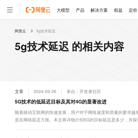
大模型
产品
解决方案
权益
定价
阿里云
5g技术延迟
大模型
产品
解决方案
权益
定价
云市场
伙伴
服务
了解阿里云
精选产品
精选解决方案
普惠上云
产品定价
精选商城
成为销售伙伴
售前咨询
为什么选择阿里云
千问AI平台
5g技术延迟 的相关内容
了解云产品的定价详情
大模型服务平台百炼
千问办公，解锁你的工作
普惠上云 官方力荐
分销伙伴
在线服务
网站建设
什么是云计算
大
大模型服务与应用平台
企业级Agent产品，直接
云服务器38元/年起，超
咨询伙伴
多端小程序
技术领先
云上成本管理
售后服务
轻量应用服务器
Agency Agents：拥
官方推荐返现计划
大模型
精选产品
精选解决方案
Salesforce 国际版订阅
稳定可靠
管理和优化成本
推荐新用户得奖励，单订单
销售伙伴合作计划
自助服务
友盟天域
安全合规
人工智能与机器学习
AI
文本生成
云数据库 RDS
HappyHorse 打造一
云工开物
无影生态合作计划
在线服务
文章
2024-09-26
来自：开发者社区
观测云
分析师报告
高校专属算力普惠，学生认
计算
互联网应用开发
Qwen3.8-Max
HOT
Salesforce On Alibaba C
工单服务
5G技术的低延迟目标及其对4G的显著改进
智能体时代全能旗舰模型
Tuya 物联网平台阿里云
研究报告与白皮书
人工智能平台 PAI
快速拥有专属 OpenClaw
大模
Consulting Partner 合
大数据
容器
免费试用
短信专区
一站式AI开发、训练和推
随着移动互联网的快速发展，用户对于网络速度和质量的要求越
蓝凌 OA
Qwen3.7-Plus
AI 大模型销售与服务生
现代化应用
是在网络延迟方面。本文将详细介绍5G的目标延迟是多少，并探讨
存储
天池大赛
能看、能想、能动手的多模
云解析DNS
解决方案免费试用 新老
电子合同
少？ 5G技术的一个关键目标是实现极低的网络延迟。具体...
最高领取价值200元试用
安全
网络与CDN
AI 算法大赛
Qwen3-VL-Plus
畅捷通