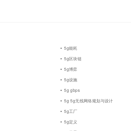
5g能耗
5g区块链
5g博弈
5g设施
5g gbps
5g 5g无线网络规划与设计
5g工厂
5g定义