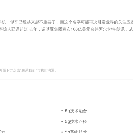
服务生态伙伴
视觉 Coding、空间感知、多模态思考等全面升级
1M上下文，专为长程任务能力而生
云工开物
企业应用
Works
Night Plan 支持 Qwen 3.8-Max
云原生大数据计算服务 MaxCompute
AI 办公
容器服务 Kub
NEW
Red Hat
30+ 款产品免费体验
Data Agent 驱动的一站式 Data+AI 开发治理平台
夜间 5 折，Qwen/Meoo/TokenPlan 客户专享
面向分析的企业级SaaS模式云数据仓库
AI智能应用
提供一站式管
科研合作
ERP
堂（旗舰版）
SUSE
手机，似乎已经越来越不重要了，而这个名字可能再次引发业界的关注应
智能客服
AI 应用构建
大模型原生
CRM
惊人延迟超短 去年，诺基亚集团宣布166亿美元合并阿尔卡特·朗讯，
防护产品
2个月
自动承接线索
近日宣布，他们和美国运营商U.S. Cellular共同测试了基.....
建站小程序
Qoder
大模型服务平台百炼-应用模版
OA 办公系统
HOT
NEW
面向真实软件
个人版上线、团队版降价；千问3.8-Max首发发尝鲜
丰富多元化的应用模版和解决方案
力提升
财税管理
模板建站
万有无界
大模型服务平台百炼-智能体
400电话
定制建站
的模型效果
灵活可视化地构建企业级 Agent
面下方点击"联系我们"与我们沟通。
方案
广告营销
模板小程序
秒悟
人工智能平台 PAI
定制小程序
云端极速 AI 
新一代 AI 视频生成模型，深度适配广告营销等场景
AI Native 的算法工程平台，一站式完成建模、训练、推理服务部署
APP 开发
建站系统
5g技术融合
AI 应用
10分钟微调：让0.6B模型媲美235B模
多模态数据信
5g技术路径
型
依托云原生高可用架构,实现Dify私有化部署
用1%尺寸在特定领域达到大模型90%以上效果
开发
5g系统技术