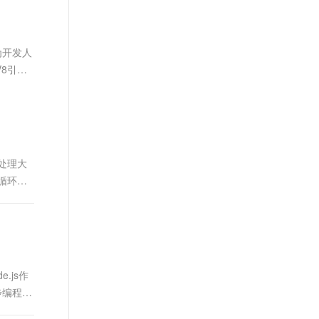
文戏情感细腻自然，动作戏激烈拳拳到肉，实现更强表演能力
支持中英文自由切换，具备更强的噪声鲁棒性
ernetes 版 ACK
云聚AI 严选权益
AI 原生数据库服务发布
SSL 证书
，一键激活高效办公新体验
理容器应用的 K8s 服务
精选AI产品，从模型到应用全链提效
Agent 数据网关
堡垒机
为开发人
AI 用量加速计划
云原生数据库 PolarDB
应用
防火墙
V8引擎
、识别商机，让客服更高效、服务更出色。
新老同享，达量后返
Agentic Database 发布
千问办公
主机安全
NEW
的智能体编程平台
一站式AI生产力平台
AI 应用及服务市场
伶鹊
企业级人与Agent协作平台，接入和调度多个数字员工
智能客服平台，对话机器人、对话分析、智能外呼
地处理大
AI 应用
循环的
大模型服务平台百炼 - 全妙
大模型
应用创作平台
多模态内容创作工具，已接入 DeepSeek
自然语言处理
数据标注
机器学习
.js作
息提取
与 AI 智能体进行实时音视频通话
步编程模
从文本、图片、视频中提取结构化的属性信息
构建支持视频理解的 AI 音视频实时通话应用