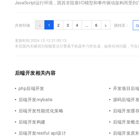
JavaScript运行环境，因其非阻塞I/O模型和事件驱动架构而受
率和性能，尤其是在处理大量并发连接时。 ...
共有53条
<
1
2
3
4
...
6
>
跳转至：
G
更新时间 2024-12-12 21:05:13
本页面内关键词为智能算法引擎基于机器学习所生成，如有任何问题，可在页
后端开发相关内容
php后端开发
开发项目后
后端开发mybatis
源码后端开
后端开发性能优化策略
后端开发缓
后端开发构建
后端开发概
后端开发restful api设计
后端开发原