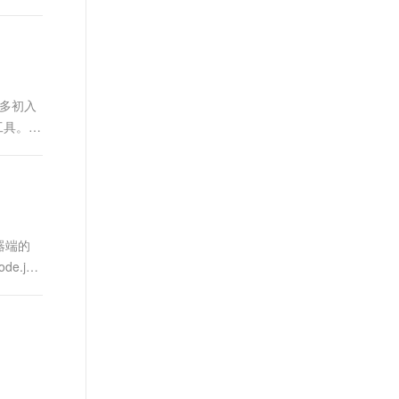
许多初入
工具。首
务器端的
.js