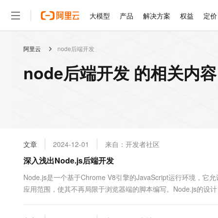
大模型
产品
解决方案
权益
定价
阿里云
node后端开发
大模型
产品
解决方案
权益
定价
云市场
伙伴
服务
了解阿里云
精选产品
精选解决方案
普惠上云
产品定价
精选商城
成为销售伙伴
售前咨询
为什么选择阿里云
千问AI平台
node后端开发 的相关内容
了解云产品的定价详情
大模型服务平台百炼
千问办公，解锁你的工作
普惠上云 官方力荐
分销伙伴
在线服务
网站建设
什么是云计算
大
大模型服务与应用平台
企业级Agent产品，直接
云服务器38元/年起，超
咨询伙伴
多端小程序
技术领先
云上成本管理
售后服务
轻量应用服务器
Agency Agents：拥
官方推荐返现计划
大模型
精选产品
精选解决方案
Salesforce 国际版订阅
稳定可靠
管理和优化成本
推荐新用户得奖励，单订单
销售伙伴合作计划
自助服务
友盟天域
安全合规
人工智能与机器学习
AI
文本生成
云数据库 RDS
HappyHorse 打造一
云工开物
无影生态合作计划
在线服务
文章
2024-12-01
来自：开发者社区
观测云
分析师报告
高校专属算力普惠，学生认
计算
互联网应用开发
Qwen3.8-Max
HOT
Salesforce On Alibaba C
工单服务
深入浅出Node.js后端开发
智能体时代全能旗舰模型
Tuya 物联网平台阿里云
研究报告与白皮书
人工智能平台 PAI
快速拥有专属 OpenClaw
大模
Consulting Partner 合
大数据
容器
免费试用
短信专区
一站式AI开发、训练和推
Node.js是一个基于Chrome V8引擎的JavaScript运行环境，
蓝凌 OA
Qwen3.7-Plus
AI 大模型销售与服务生
现代化应用
应用范围，使其不再局限于浏览器端的脚本编写。Node.js的设
存储
天池大赛
能看、能想、能动手的多模
云解析DNS
解决方案免费试用 新老
电子合同
它的事件驱动和非阻塞I/O模型，这使得它...
最高领取价值200元试用
安全
网络与CDN
AI 算法大赛
Qwen3-VL-Plus
畅捷通