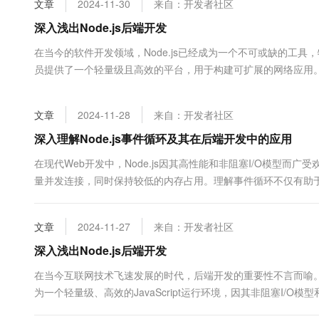
文章
2024-11-30
来自：开发者社区
大数据开发治理平台 Data
AI 产品 免费试用
网络
安全
云开发大赛
Tableau 订阅
深入浅出Node.js后端开发
1亿+ 大模型 tokens 和 
可观测
入门学习赛
中间件
AI空中课堂在线直播课
在当今的软件开发领域，Node.js已经成为一个不可或缺的工
云防火墙
140+云产品 免费试用
大模型服务
员提供了一个轻量级且高效的平台，用于构建可扩展的网络应用。 首先，
上云与迁云
云原生的云上边界网络安全
产品新客免费试用，最长1
数据库
的JavaScript运行环境ÿ...
生态解决方案
千问AI平台-Token Plan
企业出海
大模型ACA认证体验
大数据计算
文章
2024-11-28
来自：开发者社区
助力企业全员 AI 认知与能
行业生态解决方案
政企业务
媒体服务
千问AI平台-模型体验
深入理解Node.js事件循环及其在后端开发中的应用
开发者生态解决方案
在线体验全尺寸、多种模态
企业服务与云通信
在现代Web开发中，Node.js因其高性能和非阻塞I/O模型而
AI 开发和 AI 应用解决
量并发连接，同时保持较低的内存占用。理解事件循环不仅有助
Happy 系列大模型
域名与网站
基本概念是：Node.js使用一个单线程循环来处理所有...
终端用户计算
文章
2024-11-27
来自：开发者社区
Serverless
深入浅出Node.js后端开发
大模型解决方案
在当今互联网技术飞速发展的时代，后端开发的重要性不言而喻。它
开发工具
快速部署 Dify，高效搭建 
为一个轻量级、高效的JavaScript运行环境，因其非阻塞I/O
迁移与运维管理
式，这使得它在处理大量并发请求时表现出色。与...