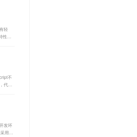
t.diy 一步搞定创意建站
构建大模型应用的安全防护体系
通过自然语言交互简化开发流程,全栈开发支持
通过阿里云安全产品对 AI 应用进行安全防护
具有轻
心特性。
ipt不
中，代码
的开发环
 采用事