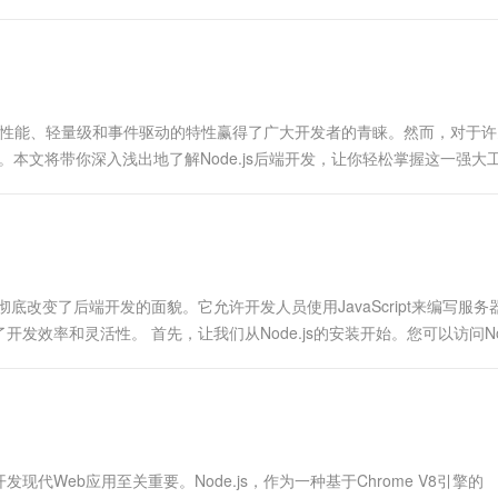
它以高性能、轻量级和事件驱动的特性赢得了广大开发者的青睐。然而，对于
在。本文将带你深入浅出地了解Node.js后端开发，让你轻松掌握这一强大
环境，已经彻底改变了后端开发的面貌。它允许开发人员使用JavaScript来编写服
率和灵活性。 首先，让我们从Node.js的安装开始。您可以访问Node
Web应用至关重要。Node.js，作为一种基于Chrome V8引擎的