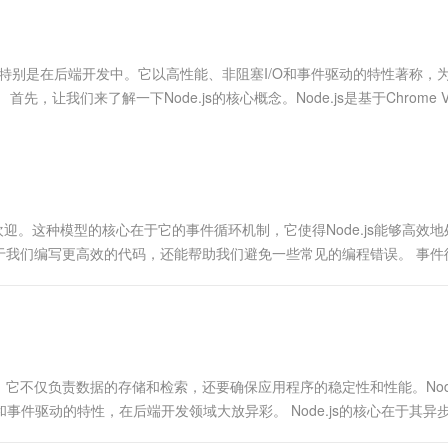
服务生态伙伴
视觉 Coding、空间感知、多模态思考等全面升级
1M上下文，专为长程任务能力而生
云工开物
企业应用
Works
Night Plan 支持 Qwen 3.8-Max
云原生大数据计算服务 MaxCompute
AI 办公
容器服务 Kub
NEW
Red Hat
30+ 款产品免费体验
Data Agent 驱动的一站式 Data+AI 开发治理平台
夜间 5 折，Qwen/Meoo/TokenPlan 客户专享
面向分析的企业级SaaS模式云数据仓库
AI智能应用
提供一站式管
科研合作
ERP
堂（旗舰版）
SUSE
具，特别是在后端开发中。它以高性能、非阻塞I/O和事件驱动的特性著称，
智能客服
AI 应用构建
大模型原生
CRM
让我们来了解一下Node.js的核心概念。Node.js是基于Chrome 
防护产品
2个月
自动承接线索
建站小程序
Qoder
大模型服务平台百炼-应用模版
OA 办公系统
HOT
NEW
面向真实软件
个人版上线、团队版降价；千问3.8-Max首发发尝鲜
丰富多元化的应用模版和解决方案
力提升
财税管理
模板建站
万有无界
大模型服务平台百炼-智能体
400电话
定制建站
的模型效果
灵活可视化地构建企业级 Agent
广受欢迎。这种模型的核心在于它的事件循环机制，它使得Node.js能够高效
方案
广告营销
模板小程序
于我们编写更高效的代码，还能帮助我们避免一些常见的编程错误。 事件
秒悟
人工智能平台 PAI
定制小程序
云端极速 AI 
新一代 AI 视频生成模型，深度适配广告营销等场景
AI Native 的算法工程平台，一站式完成建模、训练、推理服务部署
APP 开发
建站系统
不仅负责数据的存储和检索，还要确保应用程序的稳定性和性能。Node
AI 应用
10分钟微调：让0.6B模型媲美235B模
多模态数据信
模型和事件驱动的特性，在后端开发领域大放异彩。 Node.js的核心在于其异
型
依托云原生高可用架构,实现Dify私有化部署
用1%尺寸在特定领域达到大模型90%以上效果