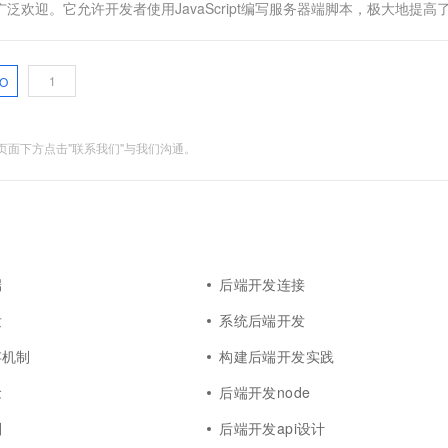
到广泛欢迎。它允许开发者使用JavaScript编写服务器端脚本，极大地提高
O
面下方点击"联系我们"与我们沟通。
端
后端开发连接
发
系统后端开发
存机制
构建后端开发实践
念
后端开发node
则
后端开发api设计