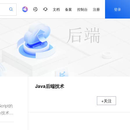
文档
备案
控制台
注册
登录
验
作计划
器
AI 活动
专业服务
服务伙伴合作计划
开发者社区
加入我们
产品动态
服务平台百炼
阿里云 OPC 创新助力计划
一站式生成采购清单，支持单品或批量购买
io：打造专属 AI 语音助手
S产品伙伴计划（繁花）
峰会
CS
造的大模型服务与应用开发平台
一句话生成原生可编辑精美 PPT 文稿
AI 生产力先锋
Al MaaS 服务伙伴赋能合作
域名
博文
Careers
至高可申请百万元
Qwen3.8-Max 模型上线
开启高性价比 AI 编程新体验
弹性可伸缩的云计算服务
Qwen-Audio-3.0-Realtime 端到端实时语音角色扮演
输入一句话想法, 轻松生成专业的 PPT
先锋实践拓展 AI 生产力的边界
Token 补贴，五大权
计划
海大会
伙伴信用分合作计划
商标
问答
社会招聘
益加速 OPC 成功
eek-V4-Pro
SS
一键部署幻兽帕鲁游戏服务器
飞天发布时刻
HOT
Open Search 向量检索版支
划
备案
电子书
校园招聘
pSeek-V4-Pro
视频创作，一键激活电商全链路生产力
稳定、安全、高性价比、高性能的云存储服务
一键购买专属联机服务器，轻松开启游戏
所见，即是所愿
持视频检索 Pipeline 功能
更多支持
划
公司注册
镜像站
视频生成
语音识别与合成
专属 QwenPaw
漫剧工坊：一站式动画创作平台
AI 实训营
HOT
应用身份服务 (IDaaS)
合作伙伴培训与认证
Java后端技术
划
上云迁移
站生成，高效打造优质广告素材
全接入的云上超级电脑
从聊天伙伴进化为能主动干活的本地数字员工
快速生产连贯的高质量长漫剧
从基础到进阶，Agent 创客手把手教你
OpenClaw 管理能力上线
e-1.1-T2V
Qwen3-TTS-Flash
lScope
我要反馈
查询合作伙伴
畅细腻的高质量视频
离线语音合成大模型，多语言方言自适应，低延迟高稳定
n Alibaba Cloud ISV 合作
代维服务
建企业门户网站
10 分钟搭建微信、支付宝小程序
MaxCompute MaxFrame 提
+关注
创新加速
ope
登录合作伙伴管理后台
我要建议
站，无忧落地极速上线
以可视化方式快速构建移动和 PC 门户网站
国内短信简单易用，安全可靠，秒级触达，全球覆盖200+国家和地区。
高效部署网站，快速应用到小程序
供自动弹性内存功能
ript的
e-1.1-I2V
Cosyvoice-V3-Flash
心技术是
安全
畅自然，细节丰富
高表现力语音合成大模型，语音克隆听感自然
我要投诉
PolarDB
上云场景组合购
Milvus 弹性伸缩功能新增节
伴
漫剧创作，剧本、分镜、视频高效生成
100%兼容MySQL、PostgreSQL，兼容Oracle，支持集中和分布式
覆盖90%+业务场景，专享组合折扣价
点支持范围
2V
VPN
Fun-ASR