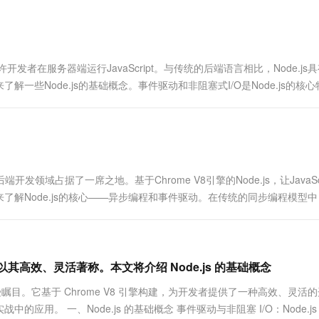
一个 AI 助手
超强辅助，Bol
即刻拥有 DeepSeek-R1 满血版
在企业官网、通讯软件中为客户提供 AI 客服
多种方案随心选，轻松解锁专属 DeepSeek
，它允许开发者在服务器端运行JavaScript。与传统的后端语言相比，Node.js
些Node.js的基础概念。事件驱动和非阻塞式I/O是Node.js的核
开发领域占据了一席之地。基于Chrome V8引擎的Node.js，让JavaScr
解Node.js的核心——异步编程和事件驱动。在传统的同步编程模型
术，以其高效、灵活著称。本文将介绍 Node.js 的基础概念
受瞩目。它基于 Chrome V8 引擎构建，为开发者提供了一种高效、灵活
的应用。 一、Node.js 的基础概念 事件驱动与非阻塞 I/O：Node.js