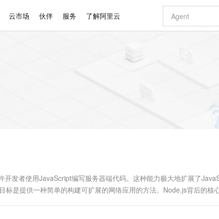
云市场
伙伴
服务
了解阿里云
AI 特惠
数据与 API
成为产品伙伴
企业增值服务
最佳实践
价格计算器
AI 场景体
基础软件
产品伙伴合
阿里云认证
市场活动
配置报价
大模型
自助选配和估算价格
新方式
睿译宝，AI翻译排版一步到位
智启 AI 普惠权益
产品生态集成认证中心
企业支持计划
云上春晚
域名与网站
千问官方 MaaS 平台，为开发者和 Agent 而生，新用户赠送 1 亿 + tokens 额度
Qwen Aud
AI Coding
阿里云Maa
2026 阿里云
云服务器 E
为企业打
数据集
Windows
大模型认证
模型
NEW
NEW
交付可用成果
值低价云产品抢先购
上传文档即自动完成翻译和格式还原
至高享 1亿+免费 tokens，加速 Al 应用落地
提供智能易用的域名与建站服务
智能编程，一键
安全可靠、
产品生态伙伴
专家技术服务
云上奥运之旅
弹性计算合作
阿里云中企出
手机三要素
宝塔 Linux
全部认证
价格优势
有专属领域专家
GLM-5.2：长任务时代开源旗舰模型
阿里云 OPC 创新助力计划
千问大模型
即刻拥有 DeepS
AI 电商营销
对象存储 O
大模型
产品生态伙伴工作台
企业增值服务台
云栖战略参考
云存储合作计
云栖大会
身份实名认证
CentOS
训练营
推动算力普惠，释放技术红利
最高返9万
多领域专家智能体,一键组建 AI 虚拟交付团队
快速构建应用程序和网站，即刻迈出上云第一步
至高百万元 Token 补贴，加速一人公司成长
多元化、高性能、安全可靠的大模型服务
真正可用的 1M 上下文,一次完成代码全链路开发
轻松解锁专属 Dee
从图文生成到
云上的中国
数据库合作计
活动全景
短信
Docker
图片和
站式影视创作平台
Hermes Agent，打造自进化智能体
Token Plan 模型订阅计划
数字证书管理服务（原SSL证书）
5 分钟轻松部署
AI 广告创作
无影云电脑
企业成长
NEW
信息公告
看见新力量
云网络合作计
OCR 文字识别
JAVA
证享300元代金券
可视化编排打通从文字构思到成片全链路闭环
全托管，含MySQL、PostgreSQL、SQL Server、MariaDB多引擎
自主进化，持久记忆，越用越聪明
Qwen3.8-Max 首发尝鲜，限时加量 10 倍，夜间低至2折
实现全站HTTPS，呈现可信的WEB访问
图文、视频一
随时随地安
Kimi-K3
HappyHors
NEW
魔搭 Mode
loud
服务实践
官网公告
Kimi 最新旗舰模型，长程编程与推理利器
让文字生成流
金融模力时刻
Salesforce O
版
发票查验
全能环境
Claude Code + GStack 打造工程团队
千问办公，限时限量积分加倍
Qoder
低代码高效构
AI 建站
短信服务
型
NEW
作计划
计划
创新中心
魔搭 ModelSc
健康状态
理服务
让AI从“聊天伙伴”进化为能干活的“数字员工”
安装技能 GStack，拥有专属 AI 工程团队
你的AI工作搭子，覆盖日常办公高频场景
面向真实软件的智能体编程平台
0 代码专业建
它允许开发者使用JavaScript编写服务器端代码。这种能力极大地扩展了JavaSc
客户案例
天气预报查询
操作系统
Deepseek-v4-pro
HappyHors
态合作计划
计目标是提供一种简单的构建可扩展的网络应用的方法。Node.js背后的核
态智能体模型
旗舰 MoE 大模型，百万上下文与顶尖推理能力
图生视频，流
同享
万小智 AI 建站低至 15元/月
Qoder CN
AI 短剧/漫剧
云原生数据库 
快递物流查询
WordPress
成为服务伙
高校合作
点，立即开启云上创新
覆盖公网/内网、递归/权威、移动APP等全场景解析服务
送.CN域名，送备案服务码
基于千问大模型等，支持代码智能生成、研发智能问答
AI助力短剧
GLM-5.2
Wan2.7-T
Ubuntu