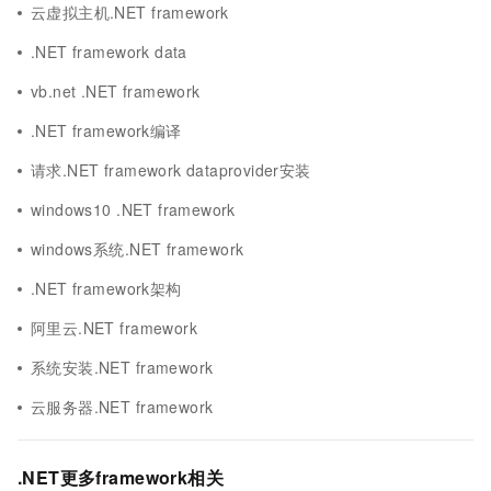
云虚拟主机.NET framework
.NET framework data
vb.net .NET framework
.NET framework编译
请求.NET framework dataprovider安装
windows10 .NET framework
windows系统.NET framework
.NET framework架构
阿里云.NET framework
系统安装.NET framework
云服务器.NET framework
.NET更多framework相关