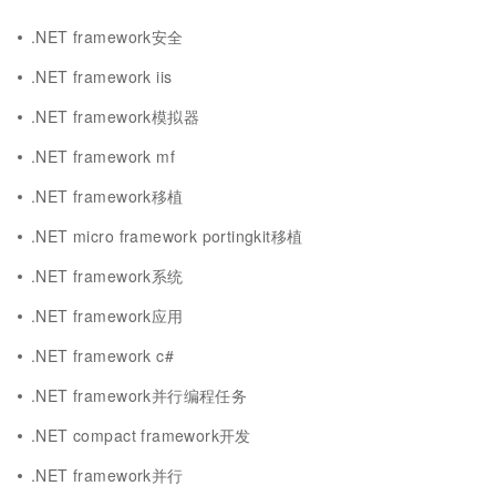
.NET framework安全
.NET framework iis
.NET framework模拟器
.NET framework mf
.NET framework移植
.NET micro framework portingkit移植
.NET framework系统
.NET framework应用
.NET framework c#
.NET framework并行编程任务
.NET compact framework开发
.NET framework并行