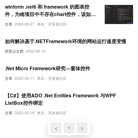
winform .net6 和 framework 的图表控
件，为啥项目中不存在chart控件，该如何
解决？
文章
2024-09-27
来自：开发者社区
如何解决基于.NETFramework环境的网站运行速度变慢
阿里云文档
2022-06-10
.Net Micro Framework研究—窗体控件
文章
2022-02-17
来自：开发者社区
【C#】使用ADO .Net Entities Framework 与WPF
ListBox控件绑定
文章
2022-02-16
来自：开发者社区
<
1
>