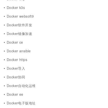
Docker k3s
Docker websoft9
Docker软件开发
Docker镜像加速
Docker ce
Docker ansible
Docker https
Docker导入
Docker协同
Docker自动化运维
Docker ee
Docker电子版地址