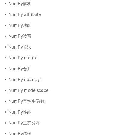
NumPy解析
NumPy attribute
NumPy功能
NumPy读写
NumPy算法
NumPy matrix
NumPy合并
NumPy ndarray1
NumPy modelscope
NumPy字符串函数
NumPy性能
NumPy正态分布
NumPy筛选