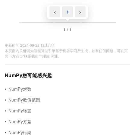
<
1
>
1 / 1
更新时间 2024-09-28 12:17:41
本页面内关键词为智能算法引擎基于机器学习所生成，如有任何问题，可在页
面下方点击"联系我们"与我们沟通。
NumPy您可能感兴趣
NumPy对数
NumPy数值范围
NumPy转置
NumPy方差
NumPy框架