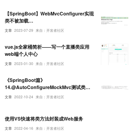
【SpringBoot】WebMvcConfigurer实现
类不被加载
(o.s.web.servlet.PageNotFound : No
文章
2023-07-29
来自：开发者社区
mapping for GET)的问题解决
vue.js全家桶简析——写一个直播类应用
web端个人中心
文章
2023-01-30
来自：开发者社区
《SpringBoot篇》
14.@AutoConfigureMockMvc测试类实
现Web层测试
文章
2022-10-24
来自：开发者社区
使用VS快速将类方法封装成Web服务
文章
2022-04-16
来自：开发者社区