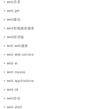
web共享
web get
web微信
web智能媒体服务
web经济版
web web服务
web web service
web ai
web mpaas
web applications
web c#
web存在
web shell