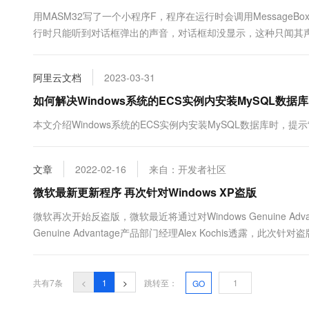
10 分钟在聊天系统中增加
专有云
用MASM32写了一个小程序F，程序在运行时会调用MessageBox
行时只能听到对话框弹出的声音，对话框却没显示，这种只闻其
次，但都是出现在使用自定义窗口的程序上，其原因是资源文件中的自
阿里云文档
2023-03-31
如何解决Windows系统的ECS实例内安装MySQL数据
本文介绍Windows系统的ECS实例内安装MySQL数据库时，提示
文章
2022-02-16
来自：开发者社区
微软最新更新程序 再次针对Windows XP盗版
微软再次开始反盗版，微软最近将通过对Windows Genuine Advanta
Genuine Advantage产品部门经理Alex Kochis透
过激活过程的破解方式，一旦发现是盗版系统，用户电脑将像以前..
共有7条
<
1
>
跳转至：
GO