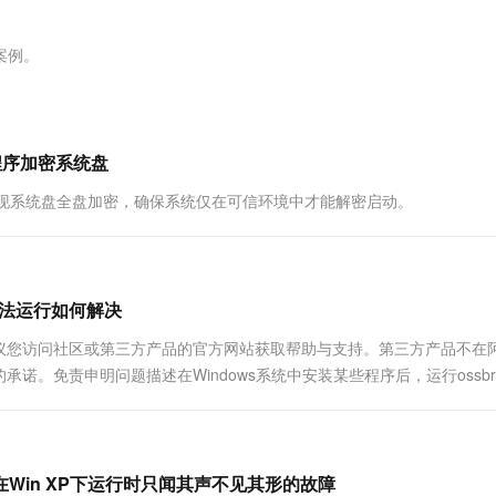
服务生态伙伴
视觉 Coding、空间感知、多模态思考等全面升级
1M上下文，专为长程任务能力而生
云工开物
企业应用
Works
Night Plan 支持 Qwen 3.8-Max
云原生大数据计算服务 MaxCompute
AI 办公
容器服务 Kub
NEW
Red Hat
30+ 款产品免费体验
Data Agent 驱动的一站式 Data+AI 开发治理平台
夜间 5 折，Qwen/Meoo/TokenPlan 客户专享
面向分析的企业级SaaS模式云数据仓库
AI智能应用
提供一站式管
科研合作
案例。
ERP
堂（旗舰版）
SUSE
智能客服
AI 应用构建
大模型原生
CRM
防护产品
2个月
自动承接线索
建站小程序
Qoder
大模型服务平台百炼-应用模版
OA 办公系统
HOT
NEW
护程序加密系统盘
面向真实软件
个人版上线、团队版降价；千问3.8-Max首发发尝鲜
丰富多元化的应用模版和解决方案
力提升
财税管理
模板建站
使用，实现系统盘全盘加密，确保系统仅在可信环境中才能解密启动。
万有无界
大模型服务平台百炼-智能体
400电话
定制建站
的模型效果
灵活可视化地构建企业级 Agent
方案
广告营销
模板小程序
秒悟
人工智能平台 PAI
定制小程序
云端极速 AI 
新一代 AI 视频生成模型，深度适配广告营销等场景
AI Native 的算法工程平台，一站式完成建模、训练、推理服务部署
序无法运行如何解决
APP 开发
议您访问社区或第三方产品的官方网站获取帮助与支持。第三方产品不在
免责申明问题描述在Windows系统中安装某些程序后，运行ossbro
建站系统
AI 应用
10分钟微调：让0.6B模型媲美235B模
多模态数据信
型
依托云原生高可用架构,实现Dify私有化部署
但在Win XP下运行时只闻其声不见其形的故障
用1%尺寸在特定领域达到大模型90%以上效果