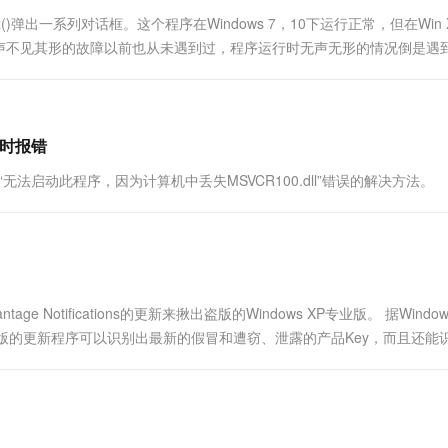
一个 AI 助手
超强辅助，Bol
()弹出一系列对话框。这个程序在Windows 7，10下运行正常，但在Win 
即刻拥有 DeepSeek-R1 满血版
在企业官网、通讯软件中为客户提供 AI 客服
声不见其形的故障以前也从未遇到过，程序运行时无声无形的情况倒是遇
多种方案随心选，轻松解锁专属 DeepSeek
定义窗口信息ID与程序中调用ID值不一致，从而导致窗....
库时报错
“无法启动此程序，因为计算机中丢失MSVCR100.dll”错误的解决方法。
ge Notifications的更新来揪出盗版的Windows XP专业版。 据Window
露，此次针对盗版的更新程序可以识别出最新的假冒和遭窃、泄露的产品Key，而且还
...