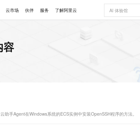
云市场
伙伴
服务
了解阿里云
AI 特惠
数据与 API
成为产品伙伴
企业增值服务
最佳实践
价格计算器
AI 场景体
基础软件
产品伙伴合
阿里云认证
市场活动
配置报价
大模型
内容
自助选配和估算价格
步到位
智启 AI 普惠权益
产品生态集成认证中心
企业支持计划
云上春晚
域名与网站
Qwen Audio：打造专属 AI 语音助手
千问官方 MaaS 平台，为开发者和 Agent 而生，新用户赠送 1 亿 + tokens 额度
一句话生成原生
AI Coding
阿里云Maa
2026 阿里云
云服务器 E
为企业打
数据集
Windows
大模型认证
模型
NEW
NEW
格式还原
值低价云产品抢先购
至高享 1亿+免费 tokens，加速 Al 应用落地
提供智能易用的域名与建站服务
Qwen-Audio-3.0-Realtime 端到端实时语音角色扮演
输入一句话想法,
智能编程，一键
安全可靠、
产品生态伙伴
专家技术服务
云上奥运之旅
弹性计算合作
阿里云中企出
手机三要素
宝塔 Linux
全部认证
价格优势
开源旗舰模型
即刻拥有 DeepSeek-V4-Pro
阿里云 OPC 创新助力计划
千问大模型
一键部署幻兽
AI 电商营销
对象存储 O
大模型
产品生态伙伴工作台
企业增值服务台
云栖战略参考
云存储合作计
云栖大会
身份实名认证
CentOS
训练营
推动算力普惠，释放技术红利
最高返9万
真正可用的 1M 上下文,一次完成代码全链路开发
快速构建应用程序和网站，即刻迈出上云第一步
轻松解锁专属 DeepSeek-V4-Pro
至高百万元 Token 补贴，加速一人公司成长
多元化、高性能、安全可靠的大模型服务
一键购买专属
从图文生成到
云上的中国
数据库合作计
活动全景
短信
Docker
图片和
自进化智能体
5 分钟轻松部署专属 QwenPaw
Token Plan 模型订阅计划
数字证书管理服务（原SSL证书）
高效搭建 AI
AI 广告创作
无影云电脑
企业成长
NEW
HOT
信息公告
看见新力量
云网络合作计
OCR 文字识别
JAVA
越聪明
证享300元代金券
全托管，含MySQL、PostgreSQL、SQL Server、MariaDB多引擎
Qwen3.8-Max 首发尝鲜，限时加量 10 倍，夜间低至2折
实现全站HTTPS，呈现可信的WEB访问
从聊天伙伴进化为能主动干活的本地数字员工
图文、视频一
随时随地安
Kimi-K3
HappyHors
NEW
魔搭 Mode
loud
服务实践
官网公告
Kimi 最新旗舰模型，长程编程与推理利器
让文字生成流
金融模力时刻
Salesforce O
版
发票查验
全能环境
Claude Code + GStack 打造工程团队
千问办公，限时限量积分加倍
Qoder
低代码高效构
AI 建站
短信服务
型
NEW
作计划
计划
创新中心
魔搭 ModelSc
健康状态
理服务
让AI从“聊天伙伴”进化为能干活的“数字员工”
安装技能 GStack，拥有专属 AI 工程团队
你的AI工作搭子，覆盖日常办公高频场景
面向真实软件的智能体编程平台
0 代码专业建
手Agent在Windows系统的ECS实例中安装OpenSSH程序的方法。
客户案例
天气预报查询
操作系统
Deepseek-v4-pro
HappyHors
态合作计划
态智能体模型
旗舰 MoE 大模型，百万上下文与顶尖推理能力
图生视频，流
同享
万小智 AI 建站低至 15元/月
Qoder CN
AI 短剧/漫剧
云原生数据库 
快递物流查询
WordPress
成为服务伙
高校合作
点，立即开启云上创新
覆盖公网/内网、递归/权威、移动APP等全场景解析服务
送.CN域名，送备案服务码
基于千问大模型等，支持代码智能生成、研发智能问答
AI助力短剧
GLM-5.2
Wan2.7-T
Ubuntu