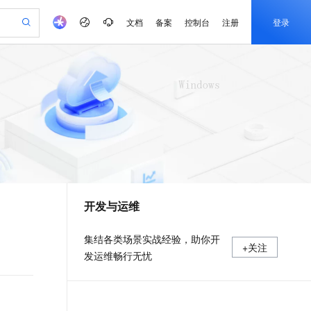
文档
备案
控制台
注册
登录
验
作计划
器
AI 活动
专业服务
服务伙伴合作计划
开发者社区
加入我们
产品动态
服务平台百炼
阿里云 OPC 创新助力计划
一站式生成采购清单，支持单品或批量购买
可编辑精美 PPT 文稿
S产品伙伴计划（繁花）
峰会
CS
造的大模型服务与应用开发平台
Agency Agents：拥有专属领域专家
AI 生产力先锋
Al MaaS 服务伙伴赋能合作
域名
博文
Careers
至高可申请百万元
Qwen3.8-Max 模型上线
 轻松生成专业的 PPT
开启高性价比 AI 编程新体验
弹性可伸缩的云计算服务
先锋实践拓展 AI 生产力的边界
多领域专家智能体,一键组建 AI 虚拟交付团队
Token 补贴，五大权
计划
海大会
伙伴信用分合作计划
商标
问答
社会招聘
益加速 OPC 成功
帕鲁游戏服务器
SS
HappyHorse 打造一站式影视创作平台
飞天发布时刻
HOT
Open Search 向量检索版支
划
备案
电子书
校园招聘
联机服务器，轻松开启游戏
视频创作，一键激活电商全链路生产力
稳定、安全、高性价比、高性能的云存储服务
所见，即是所愿
持视频检索 Pipeline 功能
可视化编排打通从文字构思到成片全链路闭环
更多支持
划
公司注册
镜像站
视频生成
语音识别与合成
 智能体与工作流应用
漫剧工坊：一站式动画创作平台
AI 实训营
应用身份服务 (IDaaS)
合作伙伴培训与认证
开发与运维
划
上云迁移
站生成，高效打造优质广告素材
全接入的云上超级电脑
通过阿里云百炼高效搭建AI应用,助力高效开发
快速生产连贯的高质量长漫剧
从基础到进阶，Agent 创客手把手教你
OpenClaw 管理能力上线
e-1.1-T2V
Qwen3-TTS-Flash
lScope
我要反馈
查询合作伙伴
畅细腻的高质量视频
离线语音合成大模型，多语言方言自适应，低延迟高稳定
n Alibaba Cloud ISV 合作
代维服务
建企业门户网站
10 分钟搭建微信、支付宝小程序
MaxCompute MaxFrame 提
集结各类场景实战经验，助你开
+关注
创新加速
ope
登录合作伙伴管理后台
我要建议
站，无忧落地极速上线
以可视化方式快速构建移动和 PC 门户网站
国内短信简单易用，安全可靠，秒级触达，全球覆盖200+国家和地区。
高效部署网站，快速应用到小程序
供自动弹性内存功能
发运维畅行无忧
e-1.1-I2V
Cosyvoice-V3-Flash
安全
畅自然，细节丰富
高表现力语音合成大模型，语音克隆听感自然
我要投诉
PolarDB
上云场景组合购
Milvus 弹性伸缩功能新增节
伴
漫剧创作，剧本、分镜、视频高效生成
100%兼容MySQL、PostgreSQL，兼容Oracle，支持集中和分布式
覆盖90%+业务场景，专享组合折扣价
点支持范围
2V
VPN
Fun-ASR