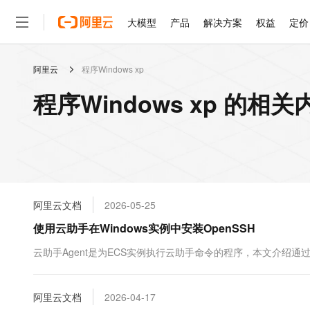
大模型
产品
解决方案
权益
定价
阿里云
程序Windows xp
大模型
产品
解决方案
权益
定价
云市场
伙伴
服务
了解阿里云
精选产品
精选解决方案
普惠上云
产品定价
精选商城
成为销售伙伴
售前咨询
为什么选择阿里云
千问AI平台
程序Windows xp 的相关
了解云产品的定价详情
大模型服务平台百炼
睿译宝，AI翻译排版一
普惠上云 官方力荐
分销伙伴
在线服务
网站建设
什么是云计算
大
大模型服务与应用平台
上传文档即自动完成翻译和
云服务器38元/年起，超
咨询伙伴
多端小程序
技术领先
云上成本管理
售后服务
轻量应用服务器
GLM-5.2：长任务时代
官方推荐返现计划
大模型
精选产品
精选解决方案
Salesforce 国际版订阅
稳定可靠
管理和优化成本
推荐新用户得奖励，单订单
销售伙伴合作计划
自助服务
友盟天域
安全合规
人工智能与机器学习
AI
文本生成
云数据库 RDS
Hermes Agent，打造
云工开物
无影生态合作计划
在线服务
阿里云文档
2026-05-25
观测云
分析师报告
自主进化，持久记忆，越用
高校专属算力普惠，学生认
计算
互联网应用开发
Qwen3.8-Max
HOT
Salesforce On Alibaba C
工单服务
使用云助手在Windows实例中安装OpenSSH
智能体时代全能旗舰模型
Tuya 物联网平台阿里云
研究报告与白皮书
人工智能平台 PAI
快速拥有专属 OpenClaw
大模
Consulting Partner 合
大数据
容器
免费试用
短信专区
一站式AI开发、训练和推
云助手Agent是为ECS实例执行云助手命令的程序，本文介绍通过云助
蓝凌 OA
Qwen3.7-Plus
AI 大模型销售与服务生
现代化应用
存储
天池大赛
能看、能想、能动手的多模
云解析DNS
解决方案免费试用 新老
电子合同
最高领取价值200元试用
安全
阿里云文档
网络与CDN
2026-04-17
AI 算法大赛
Qwen3-VL-Plus
畅捷通