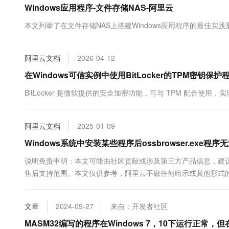
Windows应用程序-文件存储NAS-阿里云
大数据开发治理平台 Data
AI 产品 免费试用
网络
安全
云开发大赛
Tableau 订阅
1亿+ 大模型 tokens 和 
本文列举了在文件存储NAS上搭建Windows应用程序的最佳实践
可观测
入门学习赛
中间件
AI空中课堂在线直播课
云防火墙
140+云产品 免费试用
大模型服务
上云与迁云
云原生的云上边界网络安全
产品新客免费试用，最长1
数据库
阿里云文档
2026-04-12
生态解决方案
千问AI平台-Token Plan
企业出海
大模型ACA认证体验
在Windows可信实例中使用BitLocker的TPM密钥保
大数据计算
助力企业全员 AI 认知与能
行业生态解决方案
政企业务
BitLocker 是微软提供的安全加密功能，可与 TPM 配合
媒体服务
千问AI平台-模型体验
开发者生态解决方案
在线体验全尺寸、多种模态
企业服务与云通信
AI 开发和 AI 应用解决
阿里云文档
2025-01-09
Happy 系列大模型
域名与网站
Windows系统中安装某些程序后ossbrowser.exe程
终端用户计算
说明免责申明：本文可能由社区贡献或涉及第三方产品信息，建
售后支持范围。本文仅供参考，阿里云不做任何暗示或其他形式的承诺。
Serverless
大模型解决方案
程序无响应。问题原因某些程序在安...
开发工具
快速部署 Dify，高效搭建 
文章
2024-09-27
来自：开发者社区
迁移与运维管理
MASM32编写的程序在Windows 7，10下运行正常，