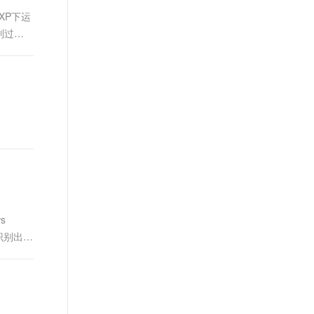
t.diy 一步搞定创意建站
构建大模型应用的安全防护体系
XP下运
通过自然语言交互简化开发流程,全栈开发支持
通过阿里云安全产品对 AI 应用进行安全防护
到过几
s
能识别出绕