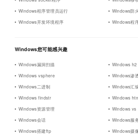
Windows程序管理员运行
Windows
Windows开发环境程序
Windows程序a
Windows您可能感兴趣
Windows漏洞扫描
Windows h2
Windows vsphere
Windows
Windows二进制
Windows汇
Windows findstr
Windows ht
Windows资源管理
Windows vs
Windows会话
Windows
Windows搭建ftp
Windows摄