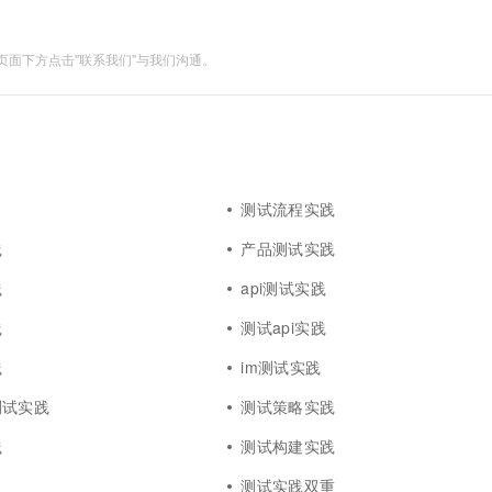
一个 AI 助手
超强辅助，Bol
即刻拥有 DeepSeek-R1 满血版
在企业官网、通讯软件中为客户提供 AI 客服
多种方案随心选，轻松解锁专属 DeepSeek
面下方点击"联系我们"与我们沟通。
测试流程实践
践
产品测试实践
践
api测试实践
践
测试api实践
践
im测试实践
测试实践
测试策略实践
践
测试构建实践
测试实践双重