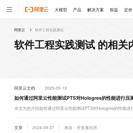
大模型
产品
解决方案
权益
定价
阿里云
软件工程实践测试
大模型
产品
解决方案
权益
定价
云市场
伙伴
服务
了解阿里云
精选产品
精选解决方案
普惠上云
产品定价
精选商城
成为销售伙伴
售前咨询
为什么选择阿里云
千问AI平台
软件工程实践测试 的相关
了解云产品的定价详情
大模型服务平台百炼
千问办公，解锁你的工作
普惠上云 官方力荐
分销伙伴
在线服务
网站建设
什么是云计算
大
大模型服务与应用平台
企业级Agent产品，直接
云服务器38元/年起，超
咨询伙伴
多端小程序
技术领先
云上成本管理
售后服务
轻量应用服务器
Agency Agents：拥
官方推荐返现计划
大模型
精选产品
精选解决方案
Salesforce 国际版订阅
稳定可靠
管理和优化成本
推荐新用户得奖励，单订单
销售伙伴合作计划
自助服务
友盟天域
安全合规
人工智能与机器学习
AI
文本生成
云数据库 RDS
HappyHorse 打造一
云工开物
无影生态合作计划
在线服务
阿里云文档
2025-05-19
观测云
分析师报告
高校专属算力普惠，学生认
计算
互联网应用开发
Qwen3.8-Max
HOT
Salesforce On Alibaba C
工单服务
如何通过阿里云性能测试PTS对Hologres的性能进行压
智能体时代全能旗舰模型
Tuya 物联网平台阿里云
研究报告与白皮书
人工智能平台 PAI
快速拥有专属 OpenClaw
大模
Consulting Partner 合
大数据
容器
免费试用
短信专区
一站式AI开发、训练和推
本文为您介绍如何通过阿里云性能测试PTS对Hologres的性能进
蓝凌 OA
Qwen3.7-Plus
AI 大模型销售与服务生
现代化应用
存储
天池大赛
能看、能想、能动手的多模
云解析DNS
解决方案免费试用 新老
电子合同
最高领取价值200元试用
安全
文章
网络与CDN
2024-09-27
来自：开发者社区
AI 算法大赛
Qwen3-VL-Plus
畅捷通