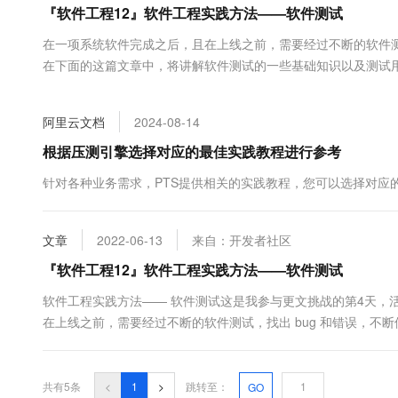
『软件工程12』软件工程实践方法——软件测试
大数据开发治理平台 Data
AI 产品 免费试用
网络
安全
云开发大赛
Tableau 订阅
1亿+ 大模型 tokens 和 
在一项系统软件完成之后，且在上线之前，需要经过不断的软件测试
可观测
入门学习赛
中间件
AI空中课堂在线直播课
在下面的这篇文章中，将讲解软件测试的一些基础知识以及测试
云防火墙
140+云产品 免费试用
大模型服务
解。 一、软件测试概述 1、软件测试的目的 （1）从用户和开
上云与迁云
云原生的云上边界网络安全
产品新客免费试用，最长1
数据库
目的： 从用户的角度出发，普遍希望通过软件测试暴露软件中隐藏
生态解决方案
千问AI平台-Token Plan
阿里云文档
2024-08-14
企业出海
大模型ACA认证体验
大数据计算
助力企业全员 AI 认知与能
行业生态解决方案
根据压测引擎选择对应的最佳实践教程进行参考
政企业务
媒体服务
千问AI平台-模型体验
开发者生态解决方案
针对各种业务需求，PTS提供相关的实践教程，您可以选择对应
在线体验全尺寸、多种模态
企业服务与云通信
AI 开发和 AI 应用解决
Happy 系列大模型
域名与网站
文章
2022-06-13
来自：开发者社区
『软件工程12』软件工程实践方法——软件测试
终端用户计算
软件工程实践方法—— 软件测试这是我参与更文挑战的第4天，
Serverless
大模型解决方案
在上线之前，需要经过不断的软件测试，找出 bug 和错误，不
软件测试的一些基础知识以及测试用例的设计和软件测试的步骤
开发工具
快速部署 Dify，高效搭建 
试的目的（1）从用户和开发者角度基于不同的立场，存在着两种完
迁移与运维管理
共有5条
<
1
>
跳转至：
GO