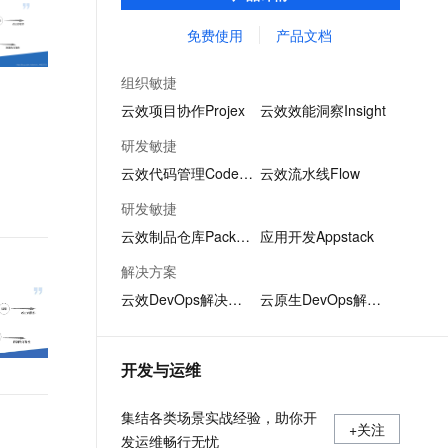
项目管理中测试用例重复撰写、用例信息共
文戏情感细腻自然，动作戏激烈拳拳到肉，实现更强表演能力
支持中英文自由切换，具备更强的噪声鲁棒性
ernetes 版 ACK
云聚AI 严选权益
AI 原生数据库服务发布
SSL 证书
享不易的问题，成为测试人员专属的「武器
免费使用
产品文档
，一键激活高效办公新体验
理容器应用的 K8s 服务
精选AI产品，从模型到应用全链提效
Agent 数据网关
库」。
堡垒机
AI 用量加速计划
云原生数据库 PolarDB
组织敏捷
应用
防火墙
、识别商机，让客服更高效、服务更出色。
新老同享，达量后返
Agentic Database 发布
云效项目协作Projex
云效效能洞察Insight
千问办公
主机安全
NEW
研发敏捷
的智能体编程平台
一站式AI生产力平台
云效代码管理Codeup
云效流水线Flow
AI 应用及服务市场
伶鹊
研发敏捷
企业级人与Agent协作平台，接入和调度多个数字员工
智能客服平台，对话机器人、对话分析、智能外呼
AI 应用
云效制品仓库Packages
应用开发Appstack
大模型服务平台百炼 - 全妙
大模型
解决方案
应用创作平台
多模态内容创作工具，已接入 DeepSeek
云效DevOps解决方案
云原生DevOps解决方案
自然语言处理
数据标注
开发与运维
机器学习
息提取
与 AI 智能体进行实时音视频通话
集结各类场景实战经验，助你开
从文本、图片、视频中提取结构化的属性信息
构建支持视频理解的 AI 音视频实时通话应用
+关注
发运维畅行无忧