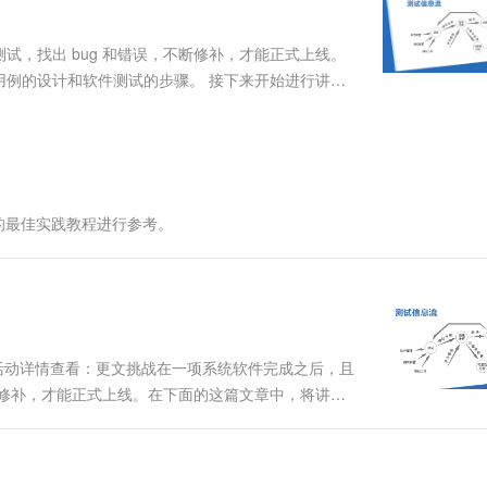
服务生态伙伴
视觉 Coding、空间感知、多模态思考等全面升级
1M上下文，专为长程任务能力而生
云工开物
企业应用
Works
Night Plan 支持 Qwen 3.8-Max
云原生大数据计算服务 MaxCompute
AI 办公
容器服务 Kub
NEW
Red Hat
30+ 款产品免费体验
Data Agent 驱动的一站式 Data+AI 开发治理平台
夜间 5 折，Qwen/Meoo/TokenPlan 客户专享
面向分析的企业级SaaS模式云数据仓库
AI智能应用
提供一站式管
科研合作
，找出 bug 和错误，不断修补，才能正式上线。
ERP
堂（旗舰版）
SUSE
用例的设计和软件测试的步骤。 接下来开始进行讲
智能客服
AI 应用构建
大模型原生
CRM
发者角度 基于不同的立场，存在着两种完全不同的测试
防护产品
2个月
自动承接线索
的错误和缺陷，...
建站小程序
Qoder
大模型服务平台百炼-应用模版
OA 办公系统
HOT
NEW
面向真实软件
个人版上线、团队版降价；千问3.8-Max首发发尝鲜
丰富多元化的应用模版和解决方案
力提升
财税管理
模板建站
万有无界
大模型服务平台百炼-智能体
400电话
定制建站
的最佳实践教程进行参考。
的模型效果
灵活可视化地构建企业级 Agent
方案
广告营销
模板小程序
秒悟
人工智能平台 PAI
定制小程序
云端极速 AI 
新一代 AI 视频生成模型，深度适配广告营销等场景
AI Native 的算法工程平台，一站式完成建模、训练、推理服务部署
APP 开发
活动详情查看：更文挑战在一项系统软件完成之后，且
建站系统
断修补，才能正式上线。在下面的这篇文章中，将讲解
。接下来开始进行讲解。一、软件测试概述1、软件测
AI 应用
10分钟微调：让0.6B模型媲美235B模
多模态数据信
全不同的测试目的：从....
型
依托云原生高可用架构,实现Dify私有化部署
用1%尺寸在特定领域达到大模型90%以上效果