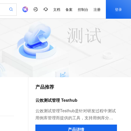
文档
备案
控制台
注册
登录
验
作计划
器
AI 活动
专业服务
服务伙伴合作计划
开发者社区
加入我们
产品动态
服务平台百炼
阿里云 OPC 创新助力计划
一站式生成采购清单，支持单品或批量购买
io：打造专属 AI 语音助手
S产品伙伴计划（繁花）
峰会
CS
造的大模型服务与应用开发平台
一句话生成原生可编辑精美 PPT 文稿
AI 生产力先锋
Al MaaS 服务伙伴赋能合作
域名
博文
Careers
至高可申请百万元
Qwen3.8-Max 模型上线
开启高性价比 AI 编程新体验
弹性可伸缩的云计算服务
Qwen-Audio-3.0-Realtime 端到端实时语音角色扮演
输入一句话想法, 轻松生成专业的 PPT
先锋实践拓展 AI 生产力的边界
Token 补贴，五大权
计划
海大会
伙伴信用分合作计划
商标
问答
社会招聘
益加速 OPC 成功
eek-V4-Pro
SS
一键部署幻兽帕鲁游戏服务器
飞天发布时刻
HOT
Open Search 向量检索版支
划
备案
电子书
校园招聘
pSeek-V4-Pro
视频创作，一键激活电商全链路生产力
稳定、安全、高性价比、高性能的云存储服务
一键购买专属联机服务器，轻松开启游戏
所见，即是所愿
持视频检索 Pipeline 功能
更多支持
划
公司注册
镜像站
视频生成
语音识别与合成
专属 QwenPaw
漫剧工坊：一站式动画创作平台
AI 实训营
HOT
应用身份服务 (IDaaS)
合作伙伴培训与认证
产品推荐
划
上云迁移
站生成，高效打造优质广告素材
全接入的云上超级电脑
从聊天伙伴进化为能主动干活的本地数字员工
快速生产连贯的高质量长漫剧
从基础到进阶，Agent 创客手把手教你
OpenClaw 管理能力上线
e-1.1-T2V
Qwen3-TTS-Flash
lScope
我要反馈
查询合作伙伴
畅细腻的高质量视频
离线语音合成大模型，多语言方言自适应，低延迟高稳定
n Alibaba Cloud ISV 合作
代维服务
建企业门户网站
10 分钟搭建微信、支付宝小程序
云效测试管理 Testhub
MaxCompute MaxFrame 提
创新加速
ope
登录合作伙伴管理后台
我要建议
站，无忧落地极速上线
以可视化方式快速构建移动和 PC 门户网站
国内短信简单易用，安全可靠，秒级触达，全球覆盖200+国家和地区。
高效部署网站，快速应用到小程序
供自动弹性内存功能
e-1.1-I2V
Cosyvoice-V3-Flash
云效测试管理Testhub是针对研发过程中测试
安全
畅自然，细节丰富
高表现力语音合成大模型，语音克隆听感自然
我要投诉
PolarDB
用例库管理而提供的工具，支持用例库分组
上云场景组合购
Milvus 弹性伸缩功能新增节
伴
漫剧创作，剧本、分镜、视频高效生成
100%兼容MySQL、PostgreSQL，兼容Oracle，支持集中和分布式
覆盖90%+业务场景，专享组合折扣价
点支持范围
的创建、编辑、批量导入等功能，告别传统
2V
VPN
Fun-ASR
产品详情