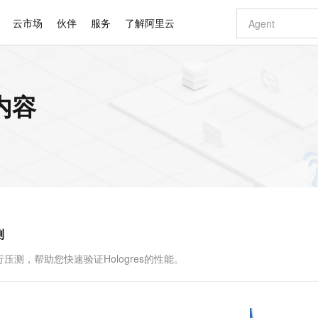
云市场
伙伴
服务
了解阿里云
AI 特惠
数据与 API
成为产品伙伴
企业增值服务
最佳实践
价格计算器
AI 场景体
基础软件
产品伙伴合
阿里云认证
市场活动
配置报价
大模型
内容
自助选配和估算价格
新方式
睿译宝，AI翻译排版一步到位
智启 AI 普惠权益
产品生态集成认证中心
企业支持计划
云上春晚
域名与网站
千问官方 MaaS 平台，为开发者和 Agent 而生，新用户赠送 1 亿 + tokens 额度
Qwen Aud
AI Coding
阿里云Maa
2026 阿里云
云服务器 E
为企业打
数据集
Windows
大模型认证
模型
NEW
NEW
交付可用成果
值低价云产品抢先购
上传文档即自动完成翻译和格式还原
至高享 1亿+免费 tokens，加速 Al 应用落地
提供智能易用的域名与建站服务
智能编程，一键
安全可靠、
产品生态伙伴
专家技术服务
云上奥运之旅
弹性计算合作
阿里云中企出
手机三要素
宝塔 Linux
全部认证
价格优势
有专属领域专家
GLM-5.2：长任务时代开源旗舰模型
阿里云 OPC 创新助力计划
千问大模型
即刻拥有 DeepS
AI 电商营销
对象存储 O
大模型
产品生态伙伴工作台
企业增值服务台
云栖战略参考
云存储合作计
云栖大会
身份实名认证
CentOS
训练营
推动算力普惠，释放技术红利
最高返9万
多领域专家智能体,一键组建 AI 虚拟交付团队
快速构建应用程序和网站，即刻迈出上云第一步
至高百万元 Token 补贴，加速一人公司成长
多元化、高性能、安全可靠的大模型服务
真正可用的 1M 上下文,一次完成代码全链路开发
轻松解锁专属 Dee
从图文生成到
云上的中国
数据库合作计
活动全景
短信
Docker
图片和
站式影视创作平台
Hermes Agent，打造自进化智能体
Token Plan 模型订阅计划
数字证书管理服务（原SSL证书）
5 分钟轻松部署
AI 广告创作
无影云电脑
企业成长
NEW
信息公告
看见新力量
云网络合作计
OCR 文字识别
JAVA
证享300元代金券
可视化编排打通从文字构思到成片全链路闭环
全托管，含MySQL、PostgreSQL、SQL Server、MariaDB多引擎
自主进化，持久记忆，越用越聪明
Qwen3.8-Max 首发尝鲜，限时加量 10 倍，夜间低至2折
实现全站HTTPS，呈现可信的WEB访问
图文、视频一
随时随地安
Kimi-K3
HappyHors
NEW
魔搭 Mode
loud
服务实践
官网公告
测
Kimi 最新旗舰模型，长程编程与推理利器
让文字生成流
金融模力时刻
Salesforce O
版
发票查验
全能环境
Claude Code + GStack 打造工程团队
千问办公，限时限量积分加倍
Qoder
低代码高效构
AI 建站
短信服务
型
NEW
作计划
计划
创新中心
魔搭 ModelSc
健康状态
理服务
让AI从“聊天伙伴”进化为能干活的“数字员工”
安装技能 GStack，拥有专属 AI 工程团队
你的AI工作搭子，覆盖日常办公高频场景
面向真实软件的智能体编程平台
0 代码专业建
行压测，帮助您快速验证Hologres的性能。
客户案例
天气预报查询
操作系统
Deepseek-v4-pro
HappyHors
态合作计划
态智能体模型
旗舰 MoE 大模型，百万上下文与顶尖推理能力
图生视频，流
同享
万小智 AI 建站低至 15元/月
Qoder CN
AI 短剧/漫剧
云原生数据库 
快递物流查询
WordPress
成为服务伙
高校合作
点，立即开启云上创新
覆盖公网/内网、递归/权威、移动APP等全场景解析服务
送.CN域名，送备案服务码
基于千问大模型等，支持代码智能生成、研发智能问答
AI助力短剧
GLM-5.2
Wan2.7-T
Ubuntu