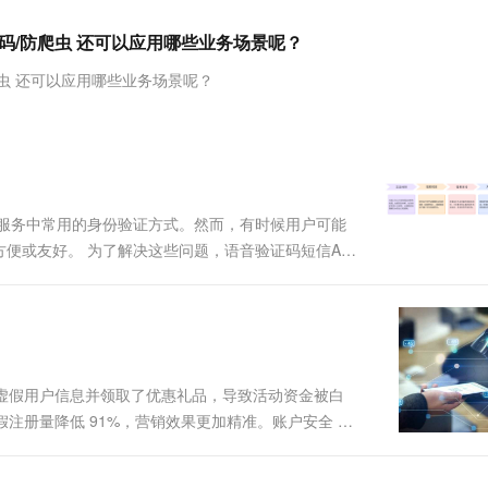
服务生态伙伴
视觉 Coding、空间感知、多模态思考等全面升级
1M上下文，专为长程任务能力而生
云工开物
企业应用
Works
Night Plan 支持 Qwen 3.8-Max
云原生大数据计算服务 MaxCompute
AI 办公
容器服务 Kub
NEW
Red Hat
证码/防爬虫 还可以应用哪些业务场景呢？
30+ 款产品免费体验
Data Agent 驱动的一站式 Data+AI 开发治理平台
夜间 5 折，Qwen/Meoo/TokenPlan 客户专享
面向分析的企业级SaaS模式云数据仓库
AI智能应用
提供一站式管
科研合作
ERP
堂（旗舰版）
SUSE
爬虫 还可以应用哪些业务场景呢？
智能客服
AI 应用构建
大模型原生
CRM
防护产品
2个月
自动承接线索
建站小程序
Qoder
大模型服务平台百炼-应用模版
OA 办公系统
HOT
NEW
面向真实软件
个人版上线、团队版降价；千问3.8-Max首发发尝鲜
丰富多元化的应用模版和解决方案
力提升
财税管理
模板建站
万有无界
大模型服务平台百炼-智能体
400电话
定制建站
和服务中常用的身份验证方式。然而，有时候用户可能
的模型效果
灵活可视化地构建企业级 Agent
便或友好。 为了解决这些问题，语音验证码短信API
方案
广告营销
模板小程序
户验证码，实现更方便的信息验证过程。 语音合成技
秒悟
人工智能平台 PAI
定制小程序
云端极速 AI 
新一代 AI 视频生成模型，深度适配广告营销等场景
AI Native 的算法工程平台，一站式完成建模、训练、推理服务部署
APP 开发
建站系统
虚假用户信息并领取了优惠礼品，导致活动资金被白
虚假注册量降低 91%，营销效果更加精准。账户安全
AI 应用
10分钟微调：让0.6B模型媲美235B模
多模态数据信
口令嗅探和短信验证码接口滥刷。 ....
型
依托云原生高可用架构,实现Dify私有化部署
用1%尺寸在特定领域达到大模型90%以上效果