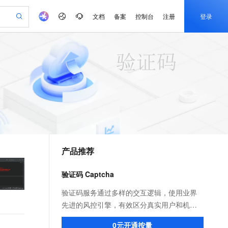
文档
备案
控制台
注册
登录
验
作计划
器
AI 活动
专业服务
服务伙伴合作计划
开发者社区
加入我们
产品动态
服务平台百炼
阿里云 OPC 创新助力计划
一站式生成采购清单，支持单品或批量购买
可编辑精美 PPT 文稿
S产品伙伴计划（繁花）
峰会
CS
造的大模型服务与应用开发平台
Agency Agents：拥有专属领域专家
AI 生产力先锋
Al MaaS 服务伙伴赋能合作
域名
博文
Careers
至高可申请百万元
Qwen3.8-Max 模型上线
 轻松生成专业的 PPT
开启高性价比 AI 编程新体验
弹性可伸缩的云计算服务
先锋实践拓展 AI 生产力的边界
多领域专家智能体,一键组建 AI 虚拟交付团队
Token 补贴，五大权
计划
海大会
伙伴信用分合作计划
商标
问答
社会招聘
益加速 OPC 成功
帕鲁游戏服务器
SS
HappyHorse 打造一站式影视创作平台
飞天发布时刻
HOT
Open Search 向量检索版支
划
备案
电子书
校园招聘
联机服务器，轻松开启游戏
视频创作，一键激活电商全链路生产力
稳定、安全、高性价比、高性能的云存储服务
所见，即是所愿
持视频检索 Pipeline 功能
可视化编排打通从文字构思到成片全链路闭环
更多支持
划
公司注册
镜像站
视频生成
语音识别与合成
 智能体与工作流应用
漫剧工坊：一站式动画创作平台
AI 实训营
应用身份服务 (IDaaS)
合作伙伴培训与认证
产品推荐
划
上云迁移
站生成，高效打造优质广告素材
全接入的云上超级电脑
通过阿里云百炼高效搭建AI应用,助力高效开发
快速生产连贯的高质量长漫剧
从基础到进阶，Agent 创客手把手教你
OpenClaw 管理能力上线
e-1.1-T2V
Qwen3-TTS-Flash
lScope
我要反馈
查询合作伙伴
畅细腻的高质量视频
离线语音合成大模型，多语言方言自适应，低延迟高稳定
n Alibaba Cloud ISV 合作
代维服务
建企业门户网站
10 分钟搭建微信、支付宝小程序
验证码 Captcha
MaxCompute MaxFrame 提
创新加速
ope
登录合作伙伴管理后台
我要建议
站，无忧落地极速上线
以可视化方式快速构建移动和 PC 门户网站
国内短信简单易用，安全可靠，秒级触达，全球覆盖200+国家和地区。
高效部署网站，快速应用到小程序
供自动弹性内存功能
e-1.1-I2V
Cosyvoice-V3-Flash
验证码服务通过多样的交互逻辑，使用业界
安全
畅自然，细节丰富
高表现力语音合成大模型，语音克隆听感自然
我要投诉
PolarDB
先进的风控引擎，有效区分真实用户和机器
上云场景组合购
Milvus 弹性伸缩功能新增节
伴
漫剧创作，剧本、分镜、视频高效生成
100%兼容MySQL、PostgreSQL，兼容Oracle，支持集中和分布式
覆盖90%+业务场景，专享组合折扣价
点支持范围
自动化脚本攻击，避免机器请求造成业务损
2V
VPN
Fun-ASR
0元开通按量