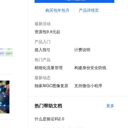
失。主要适用于垃圾注册、刷库撞库，薅羊
文戏情感细腻自然，动作戏激烈拳拳到肉，实现更强表演能力
支持中英文自由切换，具备更强的噪声鲁棒性
ernetes 版 ACK
云聚AI 严选权益
AI 原生数据库服务发布
SSL 证书
毛，短信被刷等风险场景。
购买包年包月
产品详情页
，一键激活高效办公新体验
理容器应用的 K8s 服务
精选AI产品，从模型到应用全链提效
Agent 数据网关
堡垒机
AI 用量加速计划
云原生数据库 PolarDB
最新活动
应用
防火墙
、识别商机，让客服更高效、服务更出色。
新老同享，达量后返
Agentic Database 发布
资源包9.9元起
千问办公
主机安全
NEW
产品入门
的智能体编程平台
一站式AI生产力平台
接入指引
计费说明
AI 应用及服务市场
伶鹊
热门产品
企业级人与Agent协作平台，接入和调度多个数字员工
智能客服平台，对话机器人、对话分析、智能外呼
AI 应用
精细化流量管理
构建身份安全防线
大模型服务平台百炼 - 全妙
大模型
最新动态
应用创作平台
多模态内容创作工具，已接入 DeepSeek
独家AIGC图像复原
支持微信小程序
自然语言处理
数据标注
热门帮助文档
更多
机器学习
息提取
与 AI 智能体进行实时音视频通话
什么是验证码2.0
从文本、图片、视频中提取结构化的属性信息
构建支持视频理解的 AI 音视频实时通话应用