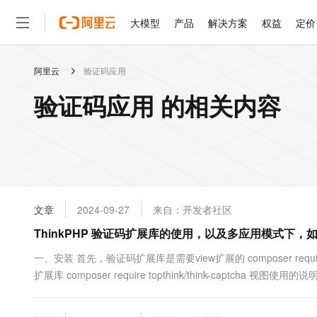
大模型
产品
解决方案
权益
定价
阿里云
验证码应用
大模型
产品
解决方案
权益
定价
云市场
伙伴
服务
了解阿里云
精选产品
精选解决方案
普惠上云
产品定价
精选商城
成为销售伙伴
售前咨询
为什么选择阿里云
千问AI平台
验证码应用 的相关内容
了解云产品的定价详情
大模型服务平台百炼
睿译宝，AI翻译排版一
普惠上云 官方力荐
分销伙伴
在线服务
网站建设
什么是云计算
大
大模型服务与应用平台
上传文档即自动完成翻译和
云服务器38元/年起，超
咨询伙伴
多端小程序
技术领先
云上成本管理
售后服务
轻量应用服务器
GLM-5.2：长任务时代
官方推荐返现计划
大模型
精选产品
精选解决方案
Salesforce 国际版订阅
稳定可靠
管理和优化成本
推荐新用户得奖励，单订单
销售伙伴合作计划
自助服务
友盟天域
安全合规
人工智能与机器学习
AI
文本生成
云数据库 RDS
Hermes Agent，打造
云工开物
无影生态合作计划
在线服务
文章
2024-09-27
来自：开发者社区
观测云
分析师报告
自主进化，持久记忆，越用
高校专属算力普惠，学生认
计算
互联网应用开发
Qwen3.8-Max
HOT
Salesforce On Alibaba C
工单服务
ThinkPHP 验证码扩展库的使用，以及多应用模式下
智能体时代全能旗舰模型
Tuya 物联网平台阿里云
研究报告与白皮书
人工智能平台 PAI
快速拥有专属 OpenClaw
大模
Consulting Partner 合
大数据
容器
免费试用
短信专区
一站式AI开发、训练和推
一、安装 首先，验证码扩展库是需要view扩展的 composer require
蓝凌 OA
Qwen3.7-Plus
AI 大模型销售与服务生
现代化应用
扩展库 composer require topthink/think-captcha 
存储
天池大赛
能看、能想、能动手的多模
云解析DNS
解决方案免费试用 新老
电子合同
{:captcha_img()}</div> <!-...
最高领取价值200元试用
安全
网络与CDN
AI 算法大赛
Qwen3-VL-Plus
畅捷通