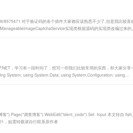
一个 AI 助手
超强辅助，Bol
即刻拥有 DeepSeek-R1 满血版
在企业官网、通讯软件中为客户提供 AI 客服
多种方案随心选，轻松解锁专属 DeepSeek
t/postedit/8575471 对于验证码的各个插件大家都应该熟悉不少了,但是我比较
anageableImageCaptchaService实现类根据源码的实现类改编过来
P.NET，学习有一段时间了，想写一些我们比较常用的东西，和大家分享
sing System.Data; using System.Configuration; using
("调查博客").Page("调查博客").WebEdit("ident_code").Set Input 本文转自 fish
st/139621，如需转载请自行联系原作者