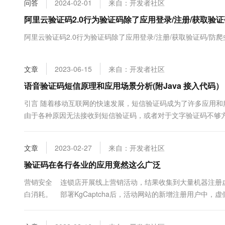
问答
2024-02-01
来自：开发者社区
大数据开发治理平台 Data
AI 产品 免费试用
网络
安全
云开发大赛
Tableau 订阅
阿里云验证码2.0行为验证码除了应用登录/注册/获取验
1亿+ 大模型 tokens 和 
可观测
入门学习赛
中间件
AI空中课堂在线直播课
阿里云验证码2.0行为验证码除了应用登录/注册/获取验证码/防
云防火墙
140+云产品 免费试用
大模型服务
上云与迁云
云原生的云上边界网络安全
产品新客免费试用，最长1
数据库
生态解决方案
千问AI平台-Token Plan
文章
2023-06-15
来自：开发者社区
企业出海
大模型ACA认证体验
大数据计算
助力企业全员 AI 认知与能
行业生态解决方案
语音验证码短信原理和应用场景分析(附Java 接入代码）
政企业务
媒体服务
千问AI平台-模型体验
开发者生态解决方案
引言 随着移动互联网的快速发展，短信验证码成为了许多应用
在线体验全尺寸、多种模态
企业服务与云通信
由于各种原因无法接收到短信验证码，或者对于文字验证码不够方
AI 开发和 AI 应用解决
应运而生。该API 提供了语音验证码服务，通过拨打电话告知用
Happy 系列大模型
域名与网站
术 语音合成技术（Text-to-Speech，TTS）是一种将文本...
文章
2023-02-27
来自：开发者社区
终端用户计算
验证码在各行各业的应用竟然这么广泛
Serverless
大模型解决方案
营销安全 连锁店开展线上营销活动，结果收集到大量机器注册
白消耗。 部署KgCaptcha后，活动网站的新增注册用户中，
开发工具
快速部署 Dify，高效搭建 
银行应用后台系统检测到大量撞库、暴力破解、垃圾注册等出现、弱
迁移与运维管理