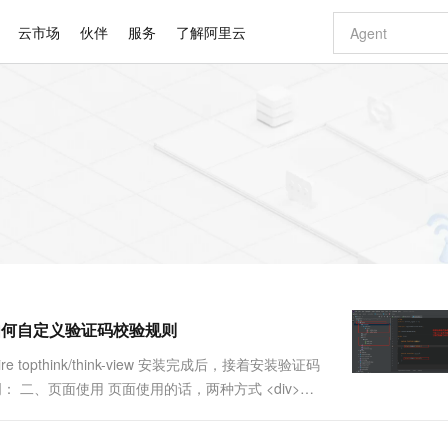
云市场
伙伴
服务
了解阿里云
AI 特惠
数据与 API
成为产品伙伴
企业增值服务
最佳实践
价格计算器
AI 场景体
基础软件
产品伙伴合
阿里云认证
市场活动
配置报价
大模型
自助选配和估算价格
步到位
智启 AI 普惠权益
产品生态集成认证中心
企业支持计划
云上春晚
域名与网站
Qwen Audio：打造专属 AI 语音助手
千问官方 MaaS 平台，为开发者和 Agent 而生，新用户赠送 1 亿 + tokens 额度
一句话生成原生
AI Coding
阿里云Maa
2026 阿里云
云服务器 E
为企业打
数据集
Windows
大模型认证
模型
NEW
NEW
格式还原
值低价云产品抢先购
至高享 1亿+免费 tokens，加速 Al 应用落地
提供智能易用的域名与建站服务
Qwen-Audio-3.0-Realtime 端到端实时语音角色扮演
输入一句话想法,
智能编程，一键
安全可靠、
产品生态伙伴
专家技术服务
云上奥运之旅
弹性计算合作
阿里云中企出
手机三要素
宝塔 Linux
全部认证
价格优势
开源旗舰模型
即刻拥有 DeepSeek-V4-Pro
阿里云 OPC 创新助力计划
千问大模型
一键部署幻兽
AI 电商营销
对象存储 O
大模型
产品生态伙伴工作台
企业增值服务台
云栖战略参考
云存储合作计
云栖大会
身份实名认证
CentOS
训练营
推动算力普惠，释放技术红利
最高返9万
真正可用的 1M 上下文,一次完成代码全链路开发
快速构建应用程序和网站，即刻迈出上云第一步
轻松解锁专属 DeepSeek-V4-Pro
至高百万元 Token 补贴，加速一人公司成长
多元化、高性能、安全可靠的大模型服务
一键购买专属
从图文生成到
云上的中国
数据库合作计
活动全景
短信
Docker
图片和
自进化智能体
5 分钟轻松部署专属 QwenPaw
Token Plan 模型订阅计划
数字证书管理服务（原SSL证书）
高效搭建 AI
AI 广告创作
无影云电脑
企业成长
NEW
HOT
信息公告
看见新力量
云网络合作计
OCR 文字识别
JAVA
越聪明
证享300元代金券
全托管，含MySQL、PostgreSQL、SQL Server、MariaDB多引擎
Qwen3.8-Max 首发尝鲜，限时加量 10 倍，夜间低至2折
实现全站HTTPS，呈现可信的WEB访问
从聊天伙伴进化为能主动干活的本地数字员工
图文、视频一
随时随地安
Kimi-K3
HappyHors
NEW
魔搭 Mode
loud
服务实践
官网公告
，如何自定义验证码校验规则
Kimi 最新旗舰模型，长程编程与推理利器
让文字生成流
金融模力时刻
Salesforce O
版
发票查验
全能环境
Claude Code + GStack 打造工程团队
千问办公，限时限量积分加倍
Qoder
低代码高效构
AI 建站
短信服务
型
NEW
作计划
计划
创新中心
魔搭 ModelSc
健康状态
理服务
让AI从“聊天伙伴”进化为能干活的“数字员工”
安装技能 GStack，拥有专属 AI 工程团队
你的AI工作搭子，覆盖日常办公高频场景
面向真实软件的智能体编程平台
0 代码专业建
 topthink/think-view 安装完成后，接着安装验证码
客户案例
天气预报查询
操作系统
Deepseek-v4-pro
HappyHors
态合作计划
视图使用的说明： 二、页面使用 页面使用的话，两种方式 <div>
态智能体模型
旗舰 MoE 大模型，百万上下文与顶尖推理能力
图生视频，流
同享
万小智 AI 建站低至 15元/月
Qoder CN
AI 短剧/漫剧
云原生数据库 
快递物流查询
WordPress
成为服务伙
高校合作
点，立即开启云上创新
覆盖公网/内网、递归/权威、移动APP等全场景解析服务
送.CN域名，送备案服务码
基于千问大模型等，支持代码智能生成、研发智能问答
AI助力短剧
GLM-5.2
Wan2.7-T
Ubuntu