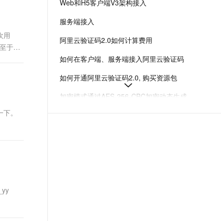
Web和H5客户端V3架构接入
t.diy 一步搞定创意建站
构建大模型应用的安全防护体系
通过自然语言交互简化开发流程,全栈开发支持
通过阿里云安全产品对 AI 应用进行安全防护
服务端接入
喜欢用
阿里云验证码2.0如何计算费用
的,至于其
如何在客户端、服务端接入阿里云验证码
如何开通阿里云验证码2.0, 购买资源包
加密模式通过AES-256-CBC加密动态生成EncryptedSceneId，结合时间戳和有效期增强验证码安全性，防止sceneId泄露导致的服务滥用。
一下。
场景管理
微信小程序插件接入V3架构
查看统计数据
_yy