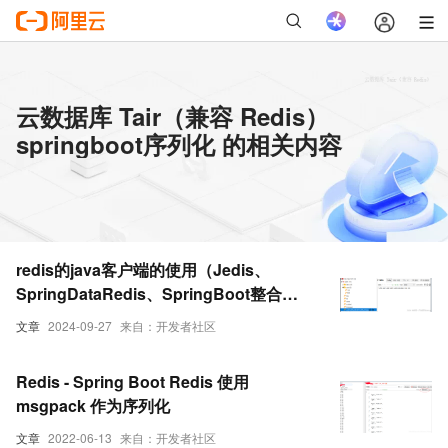
云数据库 Tair（兼容 Redis）
springboot序列化 的相关内容
redis的java客户端的使用（Jedis、
SpringDataRedis、SpringBoot整合
redis、redisTemplate序列化及
文章
2024-09-27
来自：开发者社区
stringRedisTemplate序列化）
Redis - Spring Boot Redis 使用
msgpack 作为序列化
文章
2022-06-13
来自：开发者社区