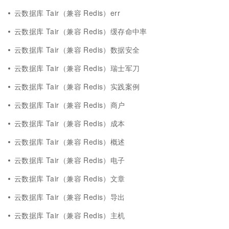
云数据库 Tair（兼容 Redis）err
云数据库 Tair（兼容 Redis）缓存命中率
云数据库 Tair（兼容 Redis）数据安全
云数据库 Tair（兼容 Redis）瑞士军刀
云数据库 Tair（兼容 Redis）实践案例
云数据库 Tair（兼容 Redis）商户
云数据库 Tair（兼容 Redis）成本
云数据库 Tair（兼容 Redis）概述
云数据库 Tair（兼容 Redis）电子
云数据库 Tair（兼容 Redis）文章
云数据库 Tair（兼容 Redis）导出
云数据库 Tair（兼容 Redis）主机