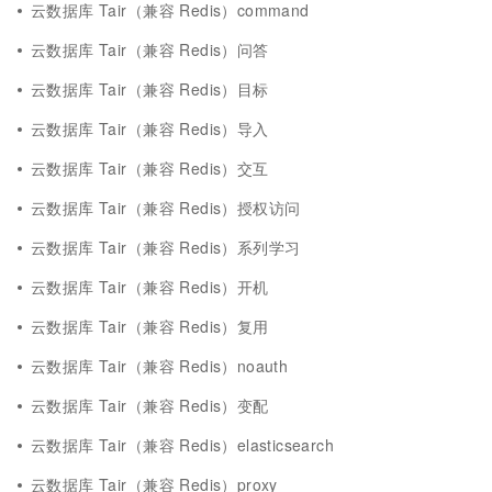
云数据库 Tair（兼容 Redis）command
云数据库 Tair（兼容 Redis）问答
云数据库 Tair（兼容 Redis）目标
云数据库 Tair（兼容 Redis）导入
云数据库 Tair（兼容 Redis）交互
云数据库 Tair（兼容 Redis）授权访问
云数据库 Tair（兼容 Redis）系列学习
云数据库 Tair（兼容 Redis）开机
云数据库 Tair（兼容 Redis）复用
云数据库 Tair（兼容 Redis）noauth
云数据库 Tair（兼容 Redis）变配
云数据库 Tair（兼容 Redis）elasticsearch
云数据库 Tair（兼容 Redis）proxy