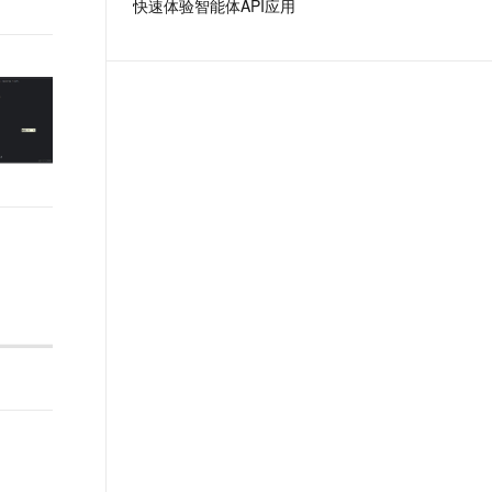
快速体验智能体API应用
t.diy 一步搞定创意建站
构建大模型应用的安全防护体系
通过自然语言交互简化开发流程,全栈开发支持
通过阿里云安全产品对 AI 应用进行安全防护