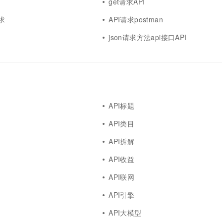
get请求API
求
API请求postman
json请求方法api接口API
API标题
API类目
API拆解
API收益
API联网
API引擎
API大模型