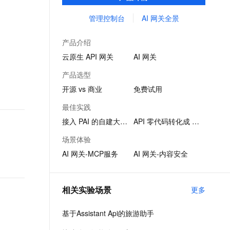
品。
文戏情感细腻自然，动作戏激烈拳拳到肉，实现更强表演能力
支持中英文自由切换，具备更强的噪声鲁棒性
ernetes 版 ACK
云聚AI 严选权益
AI 原生数据库服务发布
SSL 证书
管理控制台
AI 网关全景
，一键激活高效办公新体验
理容器应用的 K8s 服务
精选AI产品，从模型到应用全链提效
Agent 数据网关
堡垒机
AI 用量加速计划
云原生数据库 PolarDB
产品介绍
应用
防火墙
、识别商机，让客服更高效、服务更出色。
新老同享，达量后返
Agentic Database 发布
云原生 API 网关
AI 网关
千问办公
主机安全
NEW
产品选型
的智能体编程平台
一站式AI生产力平台
开源 vs 商业
免费试用
AI 应用及服务市场
伶鹊
最佳实践
企业级人与Agent协作平台，接入和调度多个数字员工
智能客服平台，对话机器人、对话分析、智能外呼
AI 应用
接入 PAI 的自建大模型
API 零代码转化成 MCP
大模型服务平台百炼 - 全妙
大模型
场景体验
应用创作平台
多模态内容创作工具，已接入 DeepSeek
AI 网关-MCP服务
AI 网关-内容安全
自然语言处理
数据标注
相关实验场景
更多
机器学习
息提取
与 AI 智能体进行实时音视频通话
基于Assistant Api的旅游助手
从文本、图片、视频中提取结构化的属性信息
构建支持视频理解的 AI 音视频实时通话应用