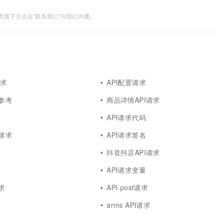
面下方点击"联系我们"与我们沟通。
请求
API配置请求
例参考
商品详情API请求
API请求代码
件请求
API请求签名
抖音抖店API请求
API请求变量
求
API post请求
arms API请求