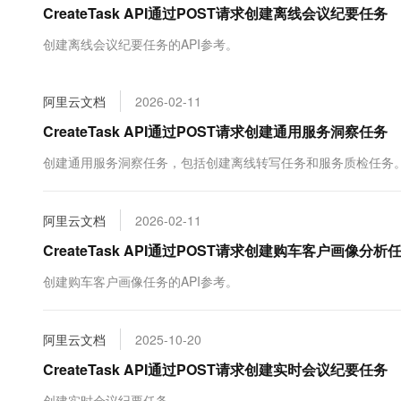
CreateTask API通过POST请求创建离线会议纪要任务
大数据开发治理平台 Data
AI 产品 免费试用
网络
安全
云开发大赛
Tableau 订阅
1亿+ 大模型 tokens 和 
创建离线会议纪要任务的API参考。
可观测
入门学习赛
中间件
AI空中课堂在线直播课
云防火墙
140+云产品 免费试用
大模型服务
上云与迁云
云原生的云上边界网络安全
产品新客免费试用，最长1
数据库
阿里云文档
2026-02-11
生态解决方案
千问AI平台-Token Plan
企业出海
大模型ACA认证体验
CreateTask API通过POST请求创建通用服务洞察任务
大数据计算
助力企业全员 AI 认知与能
行业生态解决方案
政企业务
创建通用服务洞察任务，包括创建离线转写任务和服务质检任务
媒体服务
千问AI平台-模型体验
开发者生态解决方案
在线体验全尺寸、多种模态
企业服务与云通信
AI 开发和 AI 应用解决
阿里云文档
2026-02-11
Happy 系列大模型
域名与网站
CreateTask API通过POST请求创建购车客户画像分析
终端用户计算
创建购车客户画像任务的API参考。
Serverless
大模型解决方案
阿里云文档
2025-10-20
开发工具
快速部署 Dify，高效搭建 
CreateTask API通过POST请求创建实时会议纪要任务
迁移与运维管理
创建实时会议纪要任务。