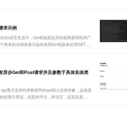
一个 AI 助手
超强辅助，Bol
即刻拥有 DeepSeek-R1 满血版
在企业官网、通讯软件中为客户提供 AI 客服
多种方案随心选，轻松解锁专属 DeepSeek
T请求示例
求示例 在Go语言生态中，Gin框架因其高性能和易用性而广
过一个简单的示例来展示如何使用Gin框架来处理GET和
首先，确保你已经安装了Go语言环境。接下来，使用go
api发异步Get和Post请求并且参数于具体实体类
eb api显示实体列表数据和向api插入实体对象，这就是
，它的优势不用说，就是跨平台，跨语言，这其实是
用程序集了... 先看一下实体的具体效果 我们看到如