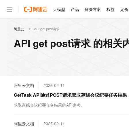
大模型
产品
解决方案
权益
定价
阿里云
API get post请求
大模型
产品
解决方案
权益
定价
云市场
伙伴
服务
了解阿里云
精选产品
精选解决方案
普惠上云
产品定价
精选商城
成为销售伙伴
售前咨询
为什么选择阿里云
千问AI平台
API get post请求 的相
了解云产品的定价详情
大模型服务平台百炼
千问办公，解锁你的工作
普惠上云 官方力荐
分销伙伴
在线服务
网站建设
什么是云计算
大
大模型服务与应用平台
企业级Agent产品，直接
云服务器38元/年起，超
咨询伙伴
多端小程序
技术领先
云上成本管理
售后服务
轻量应用服务器
Agency Agents：拥
官方推荐返现计划
大模型
精选产品
精选解决方案
Salesforce 国际版订阅
稳定可靠
管理和优化成本
推荐新用户得奖励，单订单
销售伙伴合作计划
自助服务
友盟天域
安全合规
人工智能与机器学习
AI
文本生成
云数据库 RDS
HappyHorse 打造一
云工开物
无影生态合作计划
在线服务
阿里云文档
2026-02-11
观测云
分析师报告
高校专属算力普惠，学生认
计算
互联网应用开发
Qwen3.8-Max
HOT
Salesforce On Alibaba C
工单服务
GetTask API通过POST请求获取离线会议纪要任务结果
智能体时代全能旗舰模型
Tuya 物联网平台阿里云
研究报告与白皮书
人工智能平台 PAI
快速拥有专属 OpenClaw
大模
Consulting Partner 合
大数据
容器
免费试用
短信专区
一站式AI开发、训练和推
获取离线会议纪要任务结果的API参考。
蓝凌 OA
Qwen3.7-Plus
AI 大模型销售与服务生
现代化应用
存储
天池大赛
能看、能想、能动手的多模
云解析DNS
解决方案免费试用 新老
电子合同
最高领取价值200元试用
安全
阿里云文档
网络与CDN
2026-02-11
AI 算法大赛
Qwen3-VL-Plus
畅捷通