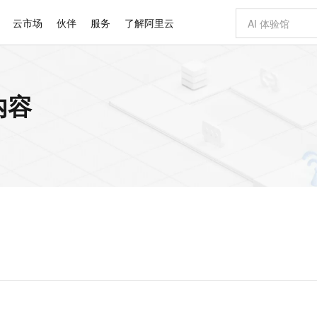
云市场
伙伴
服务
了解阿里云
AI 特惠
数据与 API
成为产品伙伴
企业增值服务
最佳实践
价格计算器
AI 场景体
基础软件
产品伙伴合
阿里云认证
市场活动
配置报价
大模型
关内容
自助选配和估算价格
新方式
睿译宝，AI翻译排版一步到位
智启 AI 普惠权益
产品生态集成认证中心
企业支持计划
云上春晚
域名与网站
千问官方 MaaS 平台，为开发者和 Agent 而生，新用户赠送 1 亿 + tokens 额度
Qwen Aud
AI Coding
阿里云Maa
2026 阿里云
云服务器 E
为企业打
数据集
Windows
大模型认证
模型
NEW
NEW
交付可用成果
值低价云产品抢先购
上传文档即自动完成翻译和格式还原
至高享 1亿+免费 tokens，加速 Al 应用落地
提供智能易用的域名与建站服务
智能编程，一键
安全可靠、
产品生态伙伴
专家技术服务
云上奥运之旅
弹性计算合作
阿里云中企出
手机三要素
宝塔 Linux
全部认证
价格优势
有专属领域专家
GLM-5.2：长任务时代开源旗舰模型
阿里云 OPC 创新助力计划
千问大模型
即刻拥有 DeepS
AI 电商营销
对象存储 O
大模型
产品生态伙伴工作台
企业增值服务台
云栖战略参考
云存储合作计
云栖大会
身份实名认证
CentOS
训练营
推动算力普惠，释放技术红利
最高返9万
多领域专家智能体,一键组建 AI 虚拟交付团队
快速构建应用程序和网站，即刻迈出上云第一步
至高百万元 Token 补贴，加速一人公司成长
多元化、高性能、安全可靠的大模型服务
真正可用的 1M 上下文,一次完成代码全链路开发
轻松解锁专属 Dee
从图文生成到
云上的中国
数据库合作计
活动全景
短信
Docker
图片和
站式影视创作平台
Hermes Agent，打造自进化智能体
Token Plan 模型订阅计划
数字证书管理服务（原SSL证书）
5 分钟轻松部署
AI 广告创作
无影云电脑
企业成长
NEW
信息公告
看见新力量
云网络合作计
OCR 文字识别
JAVA
证享300元代金券
可视化编排打通从文字构思到成片全链路闭环
全托管，含MySQL、PostgreSQL、SQL Server、MariaDB多引擎
自主进化，持久记忆，越用越聪明
Qwen3.8-Max 首发尝鲜，限时加量 10 倍，夜间低至2折
实现全站HTTPS，呈现可信的WEB访问
图文、视频一
随时随地安
Kimi-K3
HappyHors
NEW
魔搭 Mode
loud
服务实践
官网公告
Kimi 最新旗舰模型，长程编程与推理利器
让文字生成流
金融模力时刻
Salesforce O
版
发票查验
全能环境
Claude Code + GStack 打造工程团队
千问办公，限时限量积分加倍
Qoder
低代码高效构
AI 建站
短信服务
型
NEW
作计划
计划
创新中心
魔搭 ModelSc
健康状态
理服务
让AI从“聊天伙伴”进化为能干活的“数字员工”
安装技能 GStack，拥有专属 AI 工程团队
你的AI工作搭子，覆盖日常办公高频场景
面向真实软件的智能体编程平台
0 代码专业建
客户案例
天气预报查询
操作系统
Deepseek-v4-pro
HappyHors
态合作计划
态智能体模型
旗舰 MoE 大模型，百万上下文与顶尖推理能力
图生视频，流
同享
万小智 AI 建站低至 15元/月
Qoder CN
AI 短剧/漫剧
云原生数据库 
快递物流查询
WordPress
成为服务伙
高校合作
点，立即开启云上创新
覆盖公网/内网、递归/权威、移动APP等全场景解析服务
送.CN域名，送备案服务码
基于千问大模型等，支持代码智能生成、研发智能问答
AI助力短剧
GLM-5.2
Wan2.7-T
Ubuntu