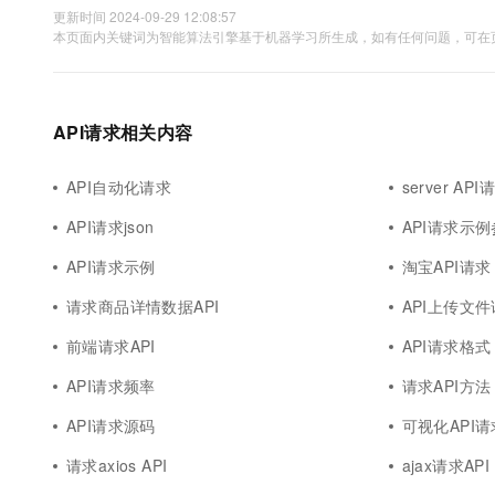
更新时间 2024-09-29 12:08:57
本页面内关键词为智能算法引擎基于机器学习所生成，如有任何问题，可在页
API请求相关内容
API自动化请求
server API
API请求json
API请求示
API请求示例
淘宝API请求
请求商品详情数据API
API上传文
前端请求API
API请求格式
API请求频率
请求API方法
API请求源码
可视化API请
请求axios API
ajax请求API