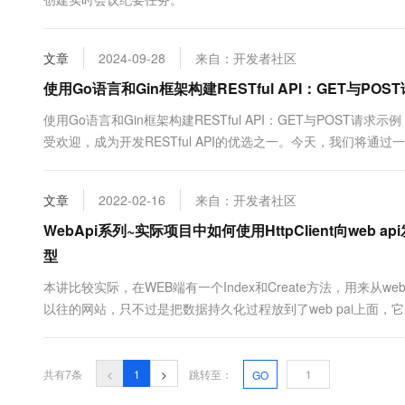
10 分钟在聊天系统中增加
专有云
文章
2024-09-28
来自：开发者社区
使用Go语言和Gin框架构建RESTful API：GET与POS
使用Go语言和Gin框架构建RESTful API：GET与POST请
受欢迎，成为开发RESTful API的优选之一。今天，我们将通
POST请求，从而构建一个基本的RESTful API。 准备工作 
get...
文章
2022-02-16
来自：开发者社区
WebApi系列~实际项目中如何使用HttpClient向web 
型
本讲比较实际，在WEB端有一个Index和Create方法，用来从w
以往的网站，只不过是把数据持久化过程放到了web pai上面
restFul的功功，一切通讯都变得那个简易，清晰！你再也不用引
图，它们在取数据和插数据的时间，走的都是res...
共有7条
<
1
>
跳转至：
GO