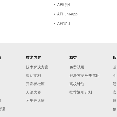
API特性
API uni-app
API审计
价
技术内容
权益
服
技术解决方案
免费试用
基
帮助文档
解决方案免费试用
企
开发者社区
高校计划
迁
天池大赛
推荐返现计划
官
器
阿里云认证
健
管理
信