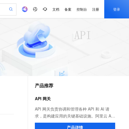
文档
备案
控制台
注册
登录
验
作计划
器
AI 活动
专业服务
服务伙伴合作计划
开发者社区
加入我们
产品动态
服务平台百炼
阿里云 OPC 创新助力计划
一站式生成采购清单，支持单品或批量购买
io：打造专属 AI 语音助手
S产品伙伴计划（繁花）
峰会
CS
造的大模型服务与应用开发平台
一句话生成原生可编辑精美 PPT 文稿
AI 生产力先锋
Al MaaS 服务伙伴赋能合作
域名
博文
Careers
至高可申请百万元
Qwen3.8-Max 模型上线
开启高性价比 AI 编程新体验
弹性可伸缩的云计算服务
Qwen-Audio-3.0-Realtime 端到端实时语音角色扮演
输入一句话想法, 轻松生成专业的 PPT
先锋实践拓展 AI 生产力的边界
Token 补贴，五大权
计划
海大会
伙伴信用分合作计划
商标
问答
社会招聘
益加速 OPC 成功
eek-V4-Pro
SS
一键部署幻兽帕鲁游戏服务器
飞天发布时刻
HOT
Open Search 向量检索版支
划
备案
电子书
校园招聘
pSeek-V4-Pro
视频创作，一键激活电商全链路生产力
稳定、安全、高性价比、高性能的云存储服务
一键购买专属联机服务器，轻松开启游戏
所见，即是所愿
持视频检索 Pipeline 功能
更多支持
划
公司注册
镜像站
视频生成
语音识别与合成
专属 QwenPaw
漫剧工坊：一站式动画创作平台
AI 实训营
HOT
应用身份服务 (IDaaS)
合作伙伴培训与认证
产品推荐
划
上云迁移
站生成，高效打造优质广告素材
全接入的云上超级电脑
从聊天伙伴进化为能主动干活的本地数字员工
快速生产连贯的高质量长漫剧
从基础到进阶，Agent 创客手把手教你
OpenClaw 管理能力上线
e-1.1-T2V
Qwen3-TTS-Flash
lScope
我要反馈
查询合作伙伴
畅细腻的高质量视频
离线语音合成大模型，多语言方言自适应，低延迟高稳定
n Alibaba Cloud ISV 合作
代维服务
建企业门户网站
10 分钟搭建微信、支付宝小程序
API 网关
MaxCompute MaxFrame 提
创新加速
ope
登录合作伙伴管理后台
我要建议
站，无忧落地极速上线
以可视化方式快速构建移动和 PC 门户网站
国内短信简单易用，安全可靠，秒级触达，全球覆盖200+国家和地区。
高效部署网站，快速应用到小程序
供自动弹性内存功能
e-1.1-I2V
Cosyvoice-V3-Flash
API 网关负责协调和管理各种 API 和 AI 请
安全
畅自然，细节丰富
高表现力语音合成大模型，语音克隆听感自然
我要投诉
PolarDB
求，是构建应用的关键基础设施。阿里云 API
上云场景组合购
Milvus 弹性伸缩功能新增节
伴
漫剧创作，剧本、分镜、视频高效生成
100%兼容MySQL、PostgreSQL，兼容Oracle，支持集中和分布式
覆盖90%+业务场景，专享组合折扣价
点支持范围
网关分为云原生 API 网关和 AI 网关两个产
2V
VPN
Fun-ASR
产品详情