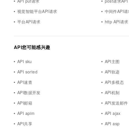
API put请求
post请求API
视觉智能平台API请求
中间件API请
平台API请求
http API请求
API您可能感兴趣
API sku
API主图
API sorted
API轨迹
API速查
API多模态
API数据开发
API机制
API邮箱
API发送邮件
API apim
API ajax
API共享
API asp