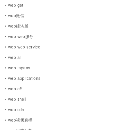
web get
web微信
web经济版
web web服务
web web service
web ai
web mpaas
web applications
web c#
web shell
web cdn
web视频直播