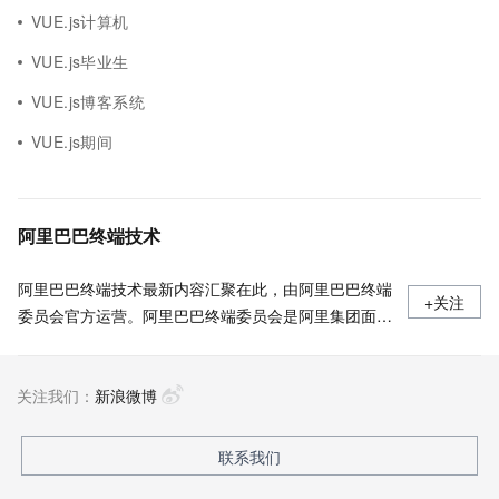
VUE.js计算机
VUE.js毕业生
VUE.js博客系统
VUE.js期间
阿里巴巴终端技术
阿里巴巴终端技术最新内容汇聚在此，由阿里巴巴终端
+关注
委员会官方运营。阿里巴巴终端委员会是阿里集团面向
前端、客户端的虚拟技术组织。我们的愿景是着眼用户
体验前沿、技术创新引领业界，将面向未来，制定技术
关注我们：
策略和目标并落地执行，推动终端技术发展，帮助工程
新浪微博
师成长，打造顶级的终端体验。同时我们运营着阿里巴
巴终端域的官方公众号：阿里巴巴终端技术，欢迎关
联系我们
注。