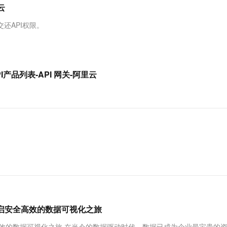
服务生态伙伴
视觉 Coding、空间感知、多模态思考等全面升级
1M上下文，专为长程任务能力而生
云工开物
云
企业应用
Works
Night Plan 支持 Qwen 3.8-Max
云原生大数据计算服务 MaxCompute
AI 办公
容器服务 Kub
NEW
Red Hat
30+ 款产品免费体验
Data Agent 驱动的一站式 Data+AI 开发治理平台
夜间 5 折，Qwen/Meoo/TokenPlan 客户专享
面向分析的企业级SaaS模式云数据仓库
AI智能应用
提供一站式管
科研合作
还API权限。
ERP
堂（旗舰版）
SUSE
智能客服
AI 应用构建
大模型原生
CRM
防护产品
2个月
自动承接线索
建站小程序
Qoder
大模型服务平台百炼-应用模版
OA 办公系统
HOT
NEW
API产品列表-API 网关-阿里云
面向真实软件
个人版上线、团队版降价；千问3.8-Max首发发尝鲜
丰富多元化的应用模版和解决方案
力提升
财税管理
模板建站
万有无界
大模型服务平台百炼-智能体
400电话
定制建站
的模型效果
灵活可视化地构建企业级 Agent
方案
广告营销
模板小程序
秒悟
人工智能平台 PAI
定制小程序
云端极速 AI 
新一代 AI 视频生成模型，深度适配广告营销等场景
AI Native 的算法工程平台，一站式完成建模、训练、推理服务部署
APP 开发
建站系统
AI 应用
10分钟微调：让0.6B模型媲美235B模
多模态数据信
开启安全高效的数据可视化之旅
型
依托云原生高可用架构,实现Dify私有化部署
用1%尺寸在特定领域达到大模型90%以上效果
全高效的数据可视化之旅 在当今的数据驱动时代，数据已成为企业最宝贵的