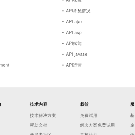
API常见情况
API ajax
API asp
API赋能
API javase
ment
API运营
价
技术内容
权益
服
技术解决方案
免费试用
基
帮助文档
解决方案免费试用
企
开发者社区
高校计划
迁