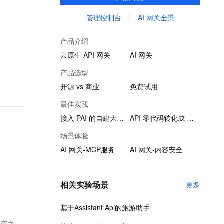
品。
文戏情感细腻自然，动作戏激烈拳拳到肉，实现更强表演能力
支持中英文自由切换，具备更强的噪声鲁棒性
ernetes 版 ACK
云聚AI 严选权益
AI 原生数据库服务发布
SSL 证书
管理控制台
AI 网关全景
，一键激活高效办公新体验
理容器应用的 K8s 服务
精选AI产品，从模型到应用全链提效
Agent 数据网关
堡垒机
AI 用量加速计划
云原生数据库 PolarDB
产品介绍
应用
防火墙
、识别商机，让客服更高效、服务更出色。
新老同享，达量后返
Agentic Database 发布
云原生 API 网关
AI 网关
千问办公
主机安全
NEW
产品选型
的智能体编程平台
一站式AI生产力平台
开源 vs 商业
免费试用
AI 应用及服务市场
伶鹊
最佳实践
企业级人与Agent协作平台，接入和调度多个数字员工
智能客服平台，对话机器人、对话分析、智能外呼
AI 应用
接入 PAI 的自建大模型
API 零代码转化成 MCP
大模型服务平台百炼 - 全妙
大模型
场景体验
应用创作平台
多模态内容创作工具，已接入 DeepSeek
AI 网关-MCP服务
AI 网关-内容安全
自然语言处理
数据标注
相关实验场景
更多
机器学习
息提取
与 AI 智能体进行实时音视频通话
基于Assistant Api的旅游助手
从文本、图片、视频中提取结构化的属性信息
构建支持视频理解的 AI 音视频实时通话应用
资产之