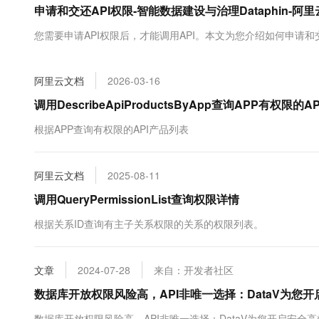
申请和交还API权限-智能数据建设与治理Dataphin-阿里
大数据开发治理平台 Data
AI 产品 免费试用
网络
安全
云开发大赛
Tableau 订阅
1亿+ 大模型 tokens 和 
您需要申请API权限后，才能调用API。本文为您介绍如何申请和交
可观测
入门学习赛
中间件
AI空中课堂在线直播课
云防火墙
140+云产品 免费试用
大模型服务
上云与迁云
云原生的云上边界网络安全
产品新客免费试用，最长1
数据库
阿里云文档
2026-03-16
生态解决方案
千问AI平台-Token Plan
企业出海
大模型ACA认证体验
调用DescribeApiProductsByApp查询APP有权限的
大数据计算
助力企业全员 AI 认知与能
行业生态解决方案
政企业务
根据APP查询有权限的API产品列表
媒体服务
千问AI平台-模型体验
开发者生态解决方案
在线体验全尺寸、多种模态
企业服务与云通信
AI 开发和 AI 应用解决
阿里云文档
2025-08-11
Happy 系列大模型
域名与网站
调用QueryPermissionList查询权限详情
终端用户计算
根据关系ID查询有主子关系权限的关系的权限列表。
Serverless
大模型解决方案
文章
2024-07-28
来自：开发者社区
开发工具
快速部署 Dify，高效搭建 
数据库开放权限风险高，API非唯一选择：DataV为您
迁移与运维管理
数据库开放权限风险高，API非唯一选择：DataV为您开启安