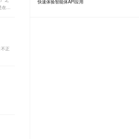
快速体验智能体API应用
t.diy 一步搞定创意建站
构建大模型应用的安全防护体系
是在数
通过自然语言交互简化开发流程,全栈开发支持
通过阿里云安全产品对 AI 应用进行安全防护
目不正