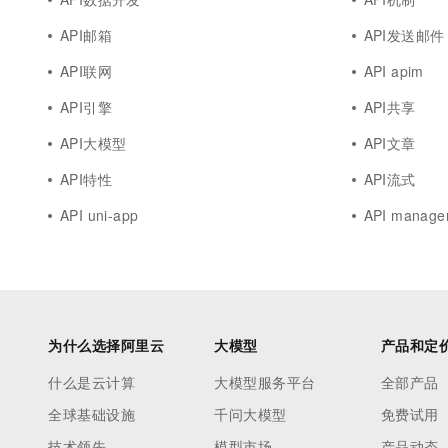
API邮箱
API发送邮件
API联网
API apim
API引擎
API共享
API大模型
API文章
API特性
API流式
API uni-app
API manage
为什么选择阿里云
大模型
产品和定
什么是云计算
大模型服务平台
全部产品
全球基础设施
千问大模型
免费试用
技术领先
模型市场
产品动态