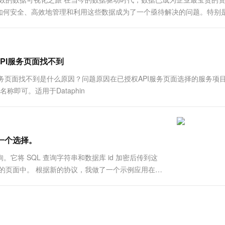
一个 AI 助手
超强辅助，Bol
如何安全、高效地管理和利用这些数据成为了一个亟待解决的问题。特别
即刻拥有 DeepSeek-R1 满血版
在企业官网、通讯软件中为客户提供 AI 客服
多种方案随心选，轻松解锁专属 DeepSeek
API服务页面找不到
PI服务页面找不到是什么原因？问题原因在已授权API服务页面选择的服务项
即可。适用于Dataphin
外一个选择。
它将 SQL 查询字符串和数据库 id 加密后传到这
 的页面中。 根据新的协议，我做了一个示例应用在
dum/DataVProxy 大家可以直接使用这个 Node.js 版本的