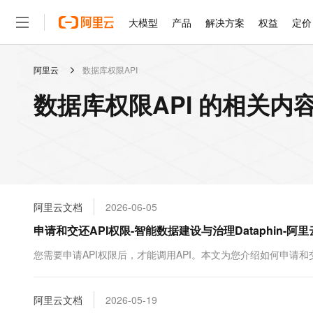
大模型
产品
解决方案
权益
定价
阿里云
数据库权限API
大模型
产品
解决方案
权益
定价
云市场
伙伴
服务
了解阿里云
精选产品
精选解决方案
普惠上云
产品定价
精选商城
成为销售伙伴
售前咨询
为什么选择阿里云
千问AI平台
数据库权限API 的相关内
了解云产品的定价详情
大模型服务平台百炼
千问办公，解锁你的工作
普惠上云 官方力荐
分销伙伴
在线服务
网站建设
什么是云计算
大
大模型服务与应用平台
企业级Agent产品，直接
云服务器38元/年起，超
咨询伙伴
多端小程序
技术领先
云上成本管理
售后服务
轻量应用服务器
Agency Agents：拥
官方推荐返现计划
大模型
精选产品
精选解决方案
Salesforce 国际版订阅
稳定可靠
管理和优化成本
推荐新用户得奖励，单订单
销售伙伴合作计划
自助服务
友盟天域
安全合规
人工智能与机器学习
AI
文本生成
云数据库 RDS
HappyHorse 打造一
云工开物
无影生态合作计划
在线服务
阿里云文档
2026-06-05
观测云
分析师报告
高校专属算力普惠，学生认
计算
互联网应用开发
Qwen3.8-Max
HOT
Salesforce On Alibaba C
工单服务
申请和交还API权限-智能数据建设与治理Dataphin-阿里
智能体时代全能旗舰模型
Tuya 物联网平台阿里云
研究报告与白皮书
人工智能平台 PAI
快速拥有专属 OpenClaw
大模
Consulting Partner 合
大数据
容器
免费试用
短信专区
一站式AI开发、训练和推
您需要申请API权限后，才能调用API。本文为您介绍如何申请和交
蓝凌 OA
Qwen3.7-Plus
AI 大模型销售与服务生
现代化应用
存储
天池大赛
能看、能想、能动手的多模
云解析DNS
解决方案免费试用 新老
电子合同
最高领取价值200元试用
安全
阿里云文档
网络与CDN
2026-05-19
AI 算法大赛
Qwen3-VL-Plus
畅捷通