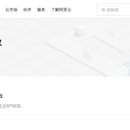
云市场
伙伴
服务
了解阿里云
AI 特惠
数据与 API
成为产品伙伴
企业增值服务
最佳实践
价格计算器
AI 场景体
基础软件
产品伙伴合
阿里云认证
市场活动
配置报价
大模型
容
自助选配和估算价格
新方式
睿译宝，AI翻译排版一步到位
智启 AI 普惠权益
产品生态集成认证中心
企业支持计划
云上春晚
域名与网站
千问官方 MaaS 平台，为开发者和 Agent 而生，新用户赠送 1 亿 + tokens 额度
AI Coding
阿里云Maa
2026 阿里云
云服务器 E
为企业打
数据集
Windows
大模型认证
模型
NEW
交付可用成果
值低价云产品抢先购
上传文档即自动完成翻译和格式还原
至高享 1亿+免费 tokens，加速 Al 应用落地
提供智能易用的域名与建站服务
智能编程，一键
安全可靠、
产品生态伙伴
专家技术服务
云上奥运之旅
弹性计算合作
阿里云中企出
手机三要素
宝塔 Linux
全部认证
价格优势
有专属领域专家
GLM-5.2：长任务时代开源旗舰模型
阿里云 OPC 创新助力计划
千问大模型
即刻拥有 DeepS
AI 电商营销
对象存储 O
大模型
产品生态伙伴工作台
企业增值服务台
云栖战略参考
云存储合作计
云栖大会
身份实名认证
CentOS
训练营
推动算力普惠，释放技术红利
最高返9万
多领域专家智能体,一键组建 AI 虚拟交付团队
快速构建应用程序和网站，即刻迈出上云第一步
至高百万元 Token 补贴，加速一人公司成长
多元化、高性能、安全可靠的大模型服务
真正可用的 1M 上下文,一次完成代码全链路开发
轻松解锁专属 Dee
从图文生成到
云上的中国
数据库合作计
活动全景
短信
Docker
图片和
站式影视创作平台
Hermes Agent，打造自进化智能体
Token Plan 模型订阅计划
数字证书管理服务（原SSL证书）
5 分钟轻松部署
AI 广告创作
无影云电脑
企业成长
NEW
信息公告
看见新力量
云网络合作计
OCR 文字识别
JAVA
证享300元代金券
可视化编排打通从文字构思到成片全链路闭环
全托管，含MySQL、PostgreSQL、SQL Server、MariaDB多引擎
自主进化，持久记忆，越用越聪明
Qwen3.8-Max 首发尝鲜，限时加量 10 倍，夜间低至2折
实现全站HTTPS，呈现可信的WEB访问
图文、视频一
随时随地安
Kimi-K3
HappyHors
NEW
魔搭 Mode
loud
服务实践
官网公告
云
Kimi 最新旗舰模型，长程编程与推理利器
让文字生成流
金融模力时刻
Salesforce O
版
发票查验
全能环境
Claude Code + GStack 打造工程团队
千问办公，限时限量积分加倍
Qoder
低代码高效构
AI 建站
短信服务
型
NEW
作计划
计划
创新中心
魔搭 ModelSc
健康状态
理服务
让AI从“聊天伙伴”进化为能干活的“数字员工”
安装技能 GStack，拥有专属 AI 工程团队
你的AI工作搭子，覆盖日常办公高频场景
面向真实软件的智能体编程平台
0 代码专业建
还API权限。
客户案例
天气预报查询
操作系统
Deepseek-v4-pro
HappyHors
态合作计划
态智能体模型
旗舰 MoE 大模型，百万上下文与顶尖推理能力
图生视频，流
同享
万小智 AI 建站低至 15元/月
Qoder CN
AI 短剧/漫剧
云原生数据库 
快递物流查询
WordPress
成为服务伙
高校合作
点，立即开启云上创新
覆盖公网/内网、递归/权威、移动APP等全场景解析服务
送.CN域名，送备案服务码
基于千问大模型等，支持代码智能生成、研发智能问答
AI助力短剧
GLM-5.2
Wan2.7-T
Ubuntu