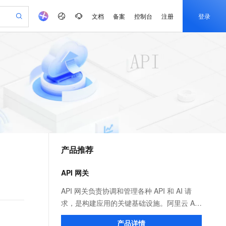
文档
备案
控制台
注册
登录
验
作计划
器
AI 活动
专业服务
服务伙伴合作计划
开发者社区
加入我们
产品动态
服务平台百炼
阿里云 OPC 创新助力计划
一站式生成采购清单，支持单品或批量购买
S产品伙伴计划（繁花）
峰会
CS
造的大模型服务与应用开发平台
Qwen Audio：打造专属 AI 语音助手
一句话生成原生可编辑精美 PPT 文稿
AI 生产力先锋
Al MaaS 服务伙伴赋能合作
域名
博文
Careers
NEW
至高可申请百万元
Qwen3.8-Max 模型上线
开启高性价比 AI 编程新体验
弹性可伸缩的云计算服务
Qwen-Audio-3.0-Realtime 端到端实时语音角色扮演
输入一句话想法, 轻松生成专业的 PPT
先锋实践拓展 AI 生产力的边界
Token 补贴，五大权
计划
海大会
伙伴信用分合作计划
商标
问答
社会招聘
益加速 OPC 成功
eek-V4-Pro
SS
一键部署幻兽帕鲁游戏服务器
飞天发布时刻
HOT
Open Search 向量检索版支
划
备案
电子书
校园招聘
pSeek-V4-Pro
视频创作，一键激活电商全链路生产力
稳定、安全、高性价比、高性能的云存储服务
一键购买专属联机服务器，轻松开启游戏
所见，即是所愿
持视频检索 Pipeline 功能
更多支持
划
公司注册
镜像站
视频生成
语音识别与合成
专属 QwenPaw
漫剧工坊：一站式动画创作平台
AI 实训营
HOT
应用身份服务 (IDaaS)
合作伙伴培训与认证
产品推荐
划
上云迁移
站生成，高效打造优质广告素材
全接入的云上超级电脑
从聊天伙伴进化为能主动干活的本地数字员工
快速生产连贯的高质量长漫剧
从基础到进阶，Agent 创客手把手教你
OpenClaw 管理能力上线
e-1.1-T2V
Qwen3-TTS-Flash
lScope
我要反馈
查询合作伙伴
畅细腻的高质量视频
离线语音合成大模型，多语言方言自适应，低延迟高稳定
n Alibaba Cloud ISV 合作
代维服务
建企业门户网站
10 分钟搭建微信、支付宝小程序
API 网关
MaxCompute MaxFrame 提
创新加速
ope
登录合作伙伴管理后台
我要建议
站，无忧落地极速上线
以可视化方式快速构建移动和 PC 门户网站
国内短信简单易用，安全可靠，秒级触达，全球覆盖200+国家和地区。
高效部署网站，快速应用到小程序
供自动弹性内存功能
e-1.1-I2V
Cosyvoice-V3-Flash
API 网关负责协调和管理各种 API 和 AI 请
安全
畅自然，细节丰富
高表现力语音合成大模型，语音克隆听感自然
我要投诉
PolarDB
求，是构建应用的关键基础设施。阿里云 API
上云场景组合购
Milvus 弹性伸缩功能新增节
伴
漫剧创作，剧本、分镜、视频高效生成
100%兼容MySQL、PostgreSQL，兼容Oracle，支持集中和分布式
覆盖90%+业务场景，专享组合折扣价
点支持范围
网关分为云原生 API 网关和 AI 网关两个产
2V
VPN
Fun-ASR
产品详情