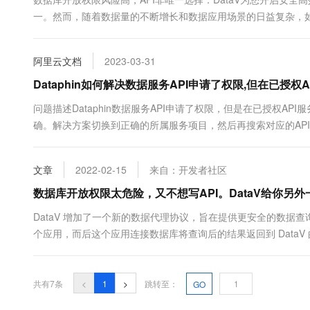
10 分钟在聊天系统中增加
专有云
一。然而，随着数据量的不断增长和数据应用场景的日益复杂，
据库权限管理方面，直接开放数据库权限带来了诸多安全隐患...
阿里云文档
2023-03-31
Dataphin如何解决数据服务API申请了权限,但在已授权
问题描述Dataphin数据服务API申请了权限，但是在已授权A
确。解决方案切换到正确的所属服务项目，然后再搜索对应的API名称
文章
2022-02-15
来自：开发者社区
数据库开放权限太危险，又不想写API。DataV给你另
DataV 增加了一个新的数据代理协议，旨在提供更安全的数据查询。
个应用，而后这个应用连接数据库将查询后的结果返回到 DataV
github上，它可以一键部署到ECS上：https://github.com/eric
示例应用....
共有7条
<
1
>
跳转至：
GO