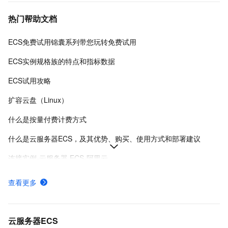
热门帮助文档
ECS免费试用锦囊系列带您玩转免费试用
ECS实例规格族的特点和指标数据
ECS试用攻略
扩容云盘（Linux）
什么是按量付费计费方式
什么是云服务器ECS，及其优势、购买、使用方式和部署建议
连接实例-云服务器 ECS-阿里云
在Linux上安装Docker和Docker Compose
查看更多
实例登录名、密码、密钥对管理
阿里云ECS通用型实例规格（g系列）
云服务器ECS