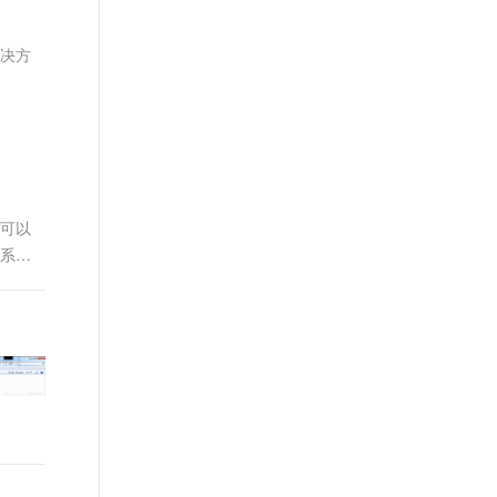
文戏情感细腻自然，动作戏激烈拳拳到肉，实现更强表演能力
支持中英文自由切换，具备更强的噪声鲁棒性
ernetes 版 ACK
云聚AI 严选权益
AI 原生数据库服务发布
SSL 证书
，一键激活高效办公新体验
理容器应用的 K8s 服务
精选AI产品，从模型到应用全链提效
Agent 数据网关
解决方
堡垒机
AI 用量加速计划
云原生数据库 PolarDB
应用
防火墙
、识别商机，让客服更高效、服务更出色。
新老同享，达量后返
Agentic Database 发布
千问办公
主机安全
NEW
的智能体编程平台
一站式AI生产力平台
AI 应用及服务市场
伶鹊
件可以
企业级人与Agent协作平台，接入和调度多个数字员工
智能客服平台，对话机器人、对话分析、智能外呼
件系统
AI 应用
大模型服务平台百炼 - 全妙
大模型
应用创作平台
多模态内容创作工具，已接入 DeepSeek
自然语言处理
数据标注
机器学习
息提取
与 AI 智能体进行实时音视频通话
从文本、图片、视频中提取结构化的属性信息
构建支持视频理解的 AI 音视频实时通话应用