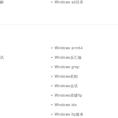
破解
Windows ad目录
Windows arm64
测试
Windows反汇编
Windows grep
Windows机制
Windows会话
机
Windows搭建ftp
Windows ide
Windows ftp服务