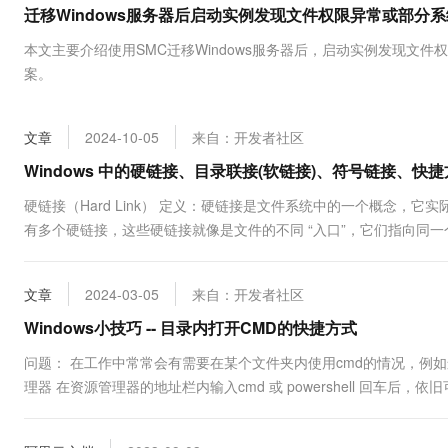
迁移Windows服务器后启动实例发现文件权限异常或部分
大数据开发治理平台 Data
AI 产品 免费试用
网络
安全
云开发大赛
Tableau 订阅
1亿+ 大模型 tokens 和 
本文主要介绍使用SMC迁移Windows服务器后，启动实例发现文
可观测
入门学习赛
中间件
AI空中课堂在线直播课
案。
云防火墙
140+云产品 免费试用
大模型服务
上云与迁云
云原生的云上边界网络安全
产品新客免费试用，最长1
数据库
生态解决方案
千问AI平台-Token Plan
文章
2024-10-05
来自：开发者社区
企业出海
大模型ACA认证体验
大数据计算
助力企业全员 AI 认知与能
行业生态解决方案
Windows 中的硬链接、目录联接(软链接)、符号链接、快
政企业务
媒体服务
千问AI平台-模型体验
开发者生态解决方案
硬链接（Hard Link） 定义：硬链接是文件系统中的一个概念，它
在线体验全尺寸、多种模态
企业服务与云通信
有多个硬链接，这些硬链接就像是文件的不同 “入口”，它们指向同
AI 开发和 AI 应用解决
的目录结构中为同一个文件数据块创建一个新的目录项。例如，文件 A 
Happy 系列大模型
域名与网站
文章
2024-03-05
来自：开发者社区
终端用户计算
Windows小技巧 -- 目录内打开CMD的快捷方式
Serverless
大模型解决方案
问题： 在工作中常常会有需要在某个文件夹内使用cmd的情况，例
理器 在资源管理器的地址栏内输入cmd 或 powershell 回车后
开发工具
快速部署 Dify，高效搭建 
目录 ...
迁移与运维管理