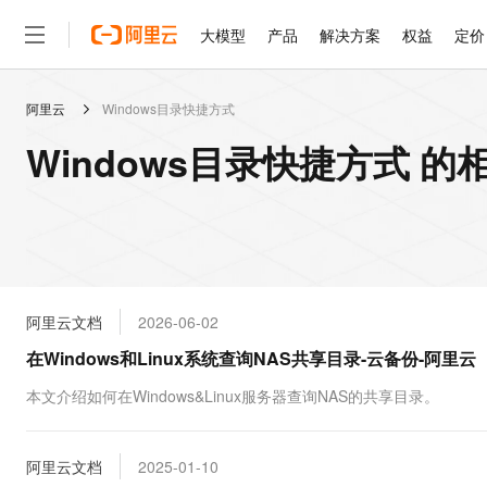
大模型
产品
解决方案
权益
定价
阿里云
Windows目录快捷方式
大模型
产品
解决方案
权益
定价
云市场
伙伴
服务
了解阿里云
精选产品
精选解决方案
普惠上云
产品定价
精选商城
成为销售伙伴
售前咨询
为什么选择阿里云
千问AI平台
Windows目录快捷方式 的
了解云产品的定价详情
大模型服务平台百炼
千问办公，解锁你的工作
普惠上云 官方力荐
分销伙伴
在线服务
网站建设
什么是云计算
大
大模型服务与应用平台
企业级Agent产品，直接
云服务器38元/年起，超
咨询伙伴
多端小程序
技术领先
云上成本管理
售后服务
轻量应用服务器
Agency Agents：拥
官方推荐返现计划
大模型
精选产品
精选解决方案
Salesforce 国际版订阅
稳定可靠
管理和优化成本
推荐新用户得奖励，单订单
销售伙伴合作计划
自助服务
友盟天域
安全合规
人工智能与机器学习
AI
文本生成
云数据库 RDS
HappyHorse 打造一
云工开物
无影生态合作计划
在线服务
阿里云文档
2026-06-02
观测云
分析师报告
高校专属算力普惠，学生认
计算
互联网应用开发
Qwen3.8-Max
HOT
Salesforce On Alibaba C
工单服务
在Windows和Linux系统查询NAS共享目录-云备份-阿里云
智能体时代全能旗舰模型
Tuya 物联网平台阿里云
研究报告与白皮书
人工智能平台 PAI
快速拥有专属 OpenClaw
大模
Consulting Partner 合
大数据
容器
免费试用
短信专区
一站式AI开发、训练和推
本文介绍如何在Windows&Linux服务器查询NAS的共享目录。
蓝凌 OA
Qwen3.7-Plus
AI 大模型销售与服务生
现代化应用
存储
天池大赛
能看、能想、能动手的多模
云解析DNS
解决方案免费试用 新老
电子合同
最高领取价值200元试用
安全
阿里云文档
网络与CDN
2025-01-10
AI 算法大赛
Qwen3-VL-Plus
畅捷通