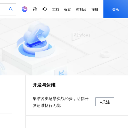
文档
备案
控制台
注册
登录
验
作计划
器
AI 活动
专业服务
服务伙伴合作计划
开发者社区
加入我们
产品动态
服务平台百炼
阿里云 OPC 创新助力计划
一站式生成采购清单，支持单品或批量购买
io：打造专属 AI 语音助手
S产品伙伴计划（繁花）
峰会
CS
造的大模型服务与应用开发平台
一句话生成原生可编辑精美 PPT 文稿
AI 生产力先锋
Al MaaS 服务伙伴赋能合作
域名
博文
Careers
至高可申请百万元
Qwen3.8-Max 模型上线
开启高性价比 AI 编程新体验
弹性可伸缩的云计算服务
Qwen-Audio-3.0-Realtime 端到端实时语音角色扮演
输入一句话想法, 轻松生成专业的 PPT
先锋实践拓展 AI 生产力的边界
Token 补贴，五大权
计划
海大会
伙伴信用分合作计划
商标
问答
社会招聘
益加速 OPC 成功
eek-V4-Pro
SS
一键部署幻兽帕鲁游戏服务器
飞天发布时刻
HOT
Open Search 向量检索版支
划
备案
电子书
校园招聘
pSeek-V4-Pro
视频创作，一键激活电商全链路生产力
稳定、安全、高性价比、高性能的云存储服务
一键购买专属联机服务器，轻松开启游戏
所见，即是所愿
持视频检索 Pipeline 功能
更多支持
划
公司注册
镜像站
视频生成
语音识别与合成
专属 QwenPaw
漫剧工坊：一站式动画创作平台
AI 实训营
HOT
应用身份服务 (IDaaS)
合作伙伴培训与认证
开发与运维
划
上云迁移
站生成，高效打造优质广告素材
全接入的云上超级电脑
从聊天伙伴进化为能主动干活的本地数字员工
快速生产连贯的高质量长漫剧
从基础到进阶，Agent 创客手把手教你
OpenClaw 管理能力上线
e-1.1-T2V
Qwen3-TTS-Flash
lScope
我要反馈
查询合作伙伴
畅细腻的高质量视频
离线语音合成大模型，多语言方言自适应，低延迟高稳定
n Alibaba Cloud ISV 合作
代维服务
建企业门户网站
10 分钟搭建微信、支付宝小程序
MaxCompute MaxFrame 提
集结各类场景实战经验，助你开
+关注
创新加速
ope
登录合作伙伴管理后台
我要建议
站，无忧落地极速上线
以可视化方式快速构建移动和 PC 门户网站
国内短信简单易用，安全可靠，秒级触达，全球覆盖200+国家和地区。
高效部署网站，快速应用到小程序
供自动弹性内存功能
发运维畅行无忧
e-1.1-I2V
Cosyvoice-V3-Flash
安全
畅自然，细节丰富
高表现力语音合成大模型，语音克隆听感自然
我要投诉
PolarDB
上云场景组合购
Milvus 弹性伸缩功能新增节
伴
漫剧创作，剧本、分镜、视频高效生成
100%兼容MySQL、PostgreSQL，兼容Oracle，支持集中和分布式
覆盖90%+业务场景，专享组合折扣价
点支持范围
2V
VPN
Fun-ASR