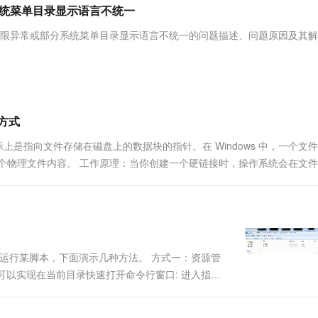
服务生态伙伴
视觉 Coding、空间感知、多模态思考等全面升级
1M上下文，专为长程任务能力而生
云工开物
系统菜单目录显示语言不统一
企业应用
Works
Night Plan 支持 Qwen 3.8-Max
云原生大数据计算服务 MaxCompute
AI 办公
容器服务 Kub
NEW
Red Hat
30+ 款产品免费体验
Data Agent 驱动的一站式 Data+AI 开发治理平台
夜间 5 折，Qwen/Meoo/TokenPlan 客户专享
面向分析的企业级SaaS模式云数据仓库
AI智能应用
提供一站式管
科研合作
件权限异常或部分系统菜单目录显示语言不统一的问题描述、问题原因及其
ERP
堂（旗舰版）
SUSE
智能客服
AI 应用构建
大模型原生
CRM
防护产品
2个月
自动承接线索
建站小程序
Qoder
大模型服务平台百炼-应用模版
OA 办公系统
HOT
NEW
面向真实软件
个人版上线、团队版降价；千问3.8-Max首发发尝鲜
丰富多元化的应用模版和解决方案
力提升
财税管理
模板建站
捷方式
万有无界
大模型服务平台百炼-智能体
400电话
定制建站
实际上是指向文件存储在磁盘上的数据块的指针。在 Windows 中，一个文
的模型效果
灵活可视化地构建企业级 Agent
一个物理文件内容。 工作原理：当你创建一个硬链接时，操作系统会在文
方案
广告营销
模板小程序
有一个硬链...
秒悟
人工智能平台 PAI
定制小程序
云端极速 AI 
新一代 AI 视频生成模型，深度适配广告营销等场景
AI Native 的算法工程平台，一站式完成建模、训练、推理服务部署
APP 开发
建站系统
如运行某脚本，下面演示几种方法。 方式一：资源管
，依旧可以实现在当前目录快速打开命令行窗口: 进入指定
AI 应用
10分钟微调：让0.6B模型媲美235B模
多模态数据信
型
依托云原生高可用架构,实现Dify私有化部署
用1%尺寸在特定领域达到大模型90%以上效果