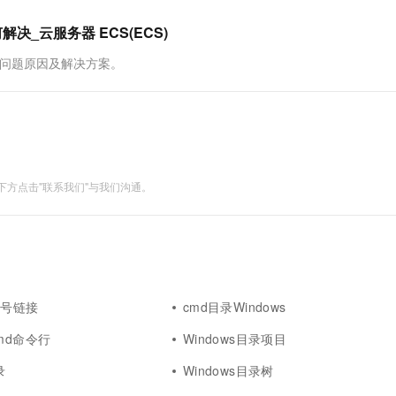
一个 AI 助手
超强辅助，Bol
即刻拥有 DeepSeek-R1 满血版
在企业官网、通讯软件中为客户提供 AI 客服
决_云服务器 ECS(ECS)
多种方案随心选，轻松解锁专属 DeepSeek
”的问题原因及解决方案。
方点击"联系我们"与我们沟通。
符号链接
cmd目录Windows
cmd命令行
Windows目录项目
录
Windows目录树