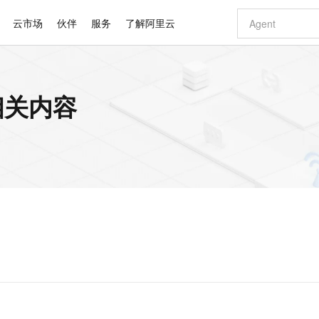
云市场
伙伴
服务
了解阿里云
AI 特惠
数据与 API
成为产品伙伴
企业增值服务
最佳实践
价格计算器
AI 场景体
基础软件
产品伙伴合
阿里云认证
市场活动
配置报价
大模型
相关内容
自助选配和估算价格
新方式
睿译宝，AI翻译排版一步到位
智启 AI 普惠权益
产品生态集成认证中心
企业支持计划
云上春晚
域名与网站
千问官方 MaaS 平台，为开发者和 Agent 而生，新用户赠送 1 亿 + tokens 额度
Qwen Aud
AI Coding
阿里云Maa
2026 阿里云
云服务器 E
为企业打
数据集
Windows
大模型认证
模型
NEW
NEW
交付可用成果
值低价云产品抢先购
上传文档即自动完成翻译和格式还原
至高享 1亿+免费 tokens，加速 Al 应用落地
提供智能易用的域名与建站服务
智能编程，一键
安全可靠、
产品生态伙伴
专家技术服务
云上奥运之旅
弹性计算合作
阿里云中企出
手机三要素
宝塔 Linux
全部认证
价格优势
有专属领域专家
GLM-5.2：长任务时代开源旗舰模型
阿里云 OPC 创新助力计划
千问大模型
即刻拥有 DeepS
AI 电商营销
对象存储 O
大模型
产品生态伙伴工作台
企业增值服务台
云栖战略参考
云存储合作计
云栖大会
身份实名认证
CentOS
训练营
推动算力普惠，释放技术红利
最高返9万
多领域专家智能体,一键组建 AI 虚拟交付团队
快速构建应用程序和网站，即刻迈出上云第一步
至高百万元 Token 补贴，加速一人公司成长
多元化、高性能、安全可靠的大模型服务
真正可用的 1M 上下文,一次完成代码全链路开发
轻松解锁专属 Dee
从图文生成到
云上的中国
数据库合作计
活动全景
短信
Docker
图片和
站式影视创作平台
Hermes Agent，打造自进化智能体
Token Plan 模型订阅计划
数字证书管理服务（原SSL证书）
5 分钟轻松部署
AI 广告创作
无影云电脑
企业成长
NEW
信息公告
看见新力量
云网络合作计
OCR 文字识别
JAVA
证享300元代金券
可视化编排打通从文字构思到成片全链路闭环
全托管，含MySQL、PostgreSQL、SQL Server、MariaDB多引擎
自主进化，持久记忆，越用越聪明
Qwen3.8-Max 首发尝鲜，限时加量 10 倍，夜间低至2折
实现全站HTTPS，呈现可信的WEB访问
图文、视频一
随时随地安
Kimi-K3
HappyHors
NEW
魔搭 Mode
loud
服务实践
官网公告
Kimi 最新旗舰模型，长程编程与推理利器
让文字生成流
金融模力时刻
Salesforce O
版
发票查验
全能环境
Claude Code + GStack 打造工程团队
千问办公，限时限量积分加倍
Qoder
低代码高效构
AI 建站
短信服务
型
NEW
作计划
计划
创新中心
魔搭 ModelSc
健康状态
理服务
让AI从“聊天伙伴”进化为能干活的“数字员工”
安装技能 GStack，拥有专属 AI 工程团队
你的AI工作搭子，覆盖日常办公高频场景
面向真实软件的智能体编程平台
0 代码专业建
客户案例
天气预报查询
操作系统
Deepseek-v4-pro
HappyHors
态合作计划
态智能体模型
旗舰 MoE 大模型，百万上下文与顶尖推理能力
图生视频，流
同享
万小智 AI 建站低至 15元/月
Qoder CN
AI 短剧/漫剧
云原生数据库 
快递物流查询
WordPress
成为服务伙
高校合作
点，立即开启云上创新
覆盖公网/内网、递归/权威、移动APP等全场景解析服务
送.CN域名，送备案服务码
基于千问大模型等，支持代码智能生成、研发智能问答
AI助力短剧
GLM-5.2
Wan2.7-T
Ubuntu