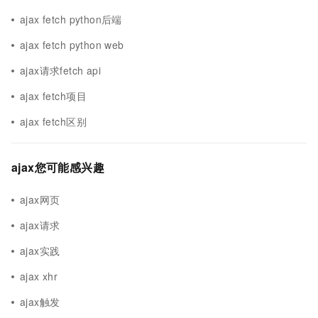
ajax fetch python后端
ajax fetch python web
ajax请求fetch api
ajax fetch项目
ajax fetch区别
ajax您可能感兴趣
ajax网页
ajax请求
ajax实践
ajax xhr
ajax触发