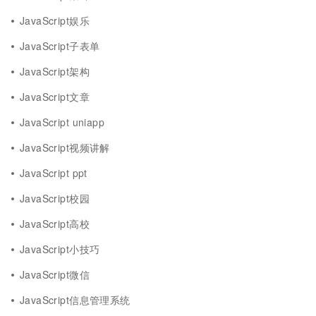
JavaScript娱乐
JavaScript子表单
JavaScript架构
JavaScript文章
JavaScript uniapp
JavaScript视频讲解
JavaScript ppt
JavaScript校园
JavaScript高校
JavaScript小技巧
JavaScript微信
JavaScript信息管理系统