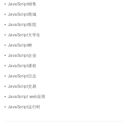
JavaScript销售
JavaScript商城
JavaScript医院
JavaScript大学生
JavaScript树
JavaScript企业
JavaScript课程
JavaScript日志
JavaScript交易
JavaScript web应用
JavaScript运行时