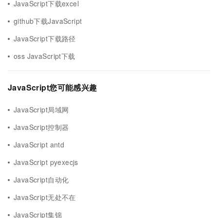
JavaScript下载excel
github下载JavaScript
JavaScript下载路径
oss JavaScript下载
JavaScript您可能感兴趣
JavaScript局域网
JavaScript控制器
JavaScript antd
JavaScript pyexecjs
JavaScript自动化
JavaScript无处不在
JavaScript集锦