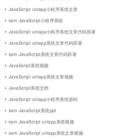
JavaScript uniapp小程序系统文章
ssm JavaScript小程序系统
JavaScript uniapp小程序系统文章代码部署
JavaScript uniapp系统文章代码部署
ssm JavaScript系统文章代码部署
JavaScript系统视频
JavaScript uniapp系统文章视频
JavaScript系统文档
JavaScript uniapp小程序系统源码
ssm JavaScript系统ppt
ssm JavaScript uniapp系统视频
ssm JavaScript uniapp系统文章视频