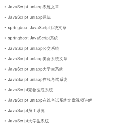
JavaScript uniapp系统文章
JavaScript uniapp系统
springboot JavaScript系统文章
springboot JavaScript系统
JavaScript uniapp公交系统
JavaScript uniapp美食系统文章
JavaScript uniapp大学生系统
JavaScript uniapp在线考试系统
JavaScript宠物医院系统
JavaScript uniapp在线考试系统文章视频讲解
JavaScript员工系统
JavaScript大学生系统