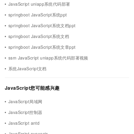
JavaScript uniapp系统代码部署
springboot JavaScript系统ppt
springboot JavaScript系统文档ppt
springboot JavaScript系统文档
springboot JavaScript系统文章ppt
ssm JavaScript uniapp系统代码部署视频
系统JavaScript文档
JavaScript您可能感兴趣
JavaScript局域网
JavaScript控制器
JavaScript antd
JavaScript pyexecjs