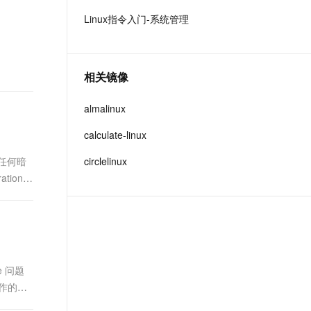
t.diy 一步搞定创意建站
构建大模型应用的安全防护体系
Linux指令入门-系统管理
通过自然语言交互简化开发流程,全栈开发支持
通过阿里云安全产品对 AI 应用进行安全防护
相关镜像
almalinux
calculate-linux
任何暗
circlelinux
tion
pe 问题
操作的磁