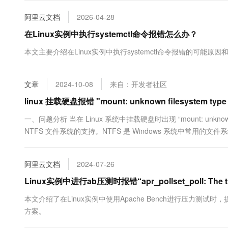
大数据开发治理平台 Data
AI 产品 免费试用
网络
安全
云开发大赛
Tableau 订阅
阿里云文档
2026-04-28
1亿+ 大模型 tokens 和 
可观测
入门学习赛
中间件
在Linux实例中执行systemctl命令报错怎么办？
AI空中课堂在线直播课
云防火墙
140+云产品 免费试用
大模型服务
上云与迁云
本文主要介绍在Linux实例中执行systemctl命令报错的可能原
云原生的云上边界网络安全
产品新客免费试用，最长1
数据库
生态解决方案
千问AI平台-Token Plan
企业出海
大模型ACA认证体验
大数据计算
助力企业全员 AI 认知与能
文章
2024-10-08
来自：开发者社区
行业生态解决方案
政企业务
媒体服务
千问AI平台-模型体验
linux 挂载硬盘报错 "mount: unknown filesystem type '
开发者生态解决方案
在线体验全尺寸、多种模态
企业服务与云通信
一、问题分析 当在 Linux 系统中挂载硬盘时出现 “mount: unknown 
AI 开发和 AI 应用解决
Happy 系列大模型
NTFS 文件系统的支持。NTFS 是 Windows 系统中常用的文件系
域名与网站
终端用户计算
阿里云文档
2024-07-26
Serverless
大模型解决方案
Linux实例中进行ab压测时报错“apr_pollset_poll: The time
开发工具
本文介绍了在Linux实例中使用Apache Bench进行压力测试时，提示“apr_po
快速部署 Dify，高效搭建 
方案。
迁移与运维管理