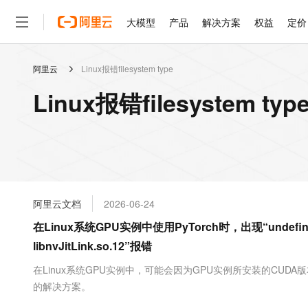
大模型
产品
解决方案
权益
定价
阿里云
Linux报错filesystem type
大模型
产品
解决方案
权益
定价
云市场
伙伴
服务
了解阿里云
精选产品
精选解决方案
普惠上云
产品定价
精选商城
成为销售伙伴
售前咨询
为什么选择阿里云
千问AI平台
Linux报错filesystem t
了解云产品的定价详情
大模型服务平台百炼
千问办公，解锁你的工作
普惠上云 官方力荐
分销伙伴
在线服务
网站建设
什么是云计算
大
大模型服务与应用平台
企业级Agent产品，直接
云服务器38元/年起，超
咨询伙伴
多端小程序
技术领先
云上成本管理
售后服务
轻量应用服务器
Agency Agents：拥
官方推荐返现计划
大模型
精选产品
精选解决方案
Salesforce 国际版订阅
稳定可靠
管理和优化成本
推荐新用户得奖励，单订单
销售伙伴合作计划
自助服务
友盟天域
安全合规
人工智能与机器学习
AI
文本生成
云数据库 RDS
HappyHorse 打造一
云工开物
无影生态合作计划
在线服务
阿里云文档
2026-06-24
观测云
分析师报告
高校专属算力普惠，学生认
计算
互联网应用开发
Qwen3.8-Max
HOT
Salesforce On Alibaba C
工单服务
在Linux系统GPU实例中使用PyTorch时，出现“undefined sym
智能体时代全能旗舰模型
Tuya 物联网平台阿里云
研究报告与白皮书
人工智能平台 PAI
快速拥有专属 OpenClaw
大模
Consulting Partner 合
大数据
容器
libnvJitLink.so.12”报错
免费试用
短信专区
一站式AI开发、训练和推
蓝凌 OA
Qwen3.7-Plus
AI 大模型销售与服务生
现代化应用
存储
天池大赛
在Linux系统GPU实例中，可能会因为GPU实例所安装的CUDA版
能看、能想、能动手的多模
云解析DNS
解决方案免费试用 新老
电子合同
的解决方案。
最高领取价值200元试用
安全
网络与CDN
AI 算法大赛
Qwen3-VL-Plus
畅捷通