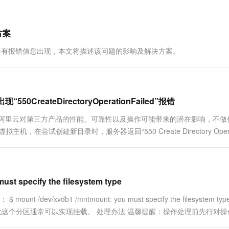
一个 AI 助手
超强辅助，Bol
即刻拥有 DeepSeek-R1 满血版
在企业官网、通讯软件中为客户提供 AI 客服
多种方案随心选，轻松解锁专属 DeepSeek
方案
升级内核时会有报错信息出现，本文将描述该问题的影响及解决方案。
eateDirectoryOperationFailed”报错
。阿里云对第三方产品的性能、可靠性以及操作可能带来的潜在影响，不做
在尝试创建新目录时，服务器返回“550 Create Directory Opera
cify the filesystem type
v/xvdb1 /mntmount: you must specify the filesystem ty
。格式化这个分区通常可以实现挂载。 处理办法 温馨提醒：操作处理前先行对