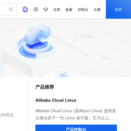
文档
备案
控制台
注册
登录
验
作计划
器
AI 活动
专业服务
服务伙伴合作计划
开发者社区
加入我们
产品动态
服务平台百炼
阿里云 OPC 创新助力计划
一站式生成采购清单，支持单品或批量购买
io：打造专属 AI 语音助手
S产品伙伴计划（繁花）
峰会
CS
造的大模型服务与应用开发平台
一句话生成原生可编辑精美 PPT 文稿
AI 生产力先锋
Al MaaS 服务伙伴赋能合作
域名
博文
Careers
至高可申请百万元
Qwen3.8-Max 模型上线
开启高性价比 AI 编程新体验
弹性可伸缩的云计算服务
Qwen-Audio-3.0-Realtime 端到端实时语音角色扮演
输入一句话想法, 轻松生成专业的 PPT
先锋实践拓展 AI 生产力的边界
Token 补贴，五大权
计划
海大会
伙伴信用分合作计划
商标
问答
社会招聘
益加速 OPC 成功
eek-V4-Pro
SS
一键部署幻兽帕鲁游戏服务器
飞天发布时刻
HOT
Open Search 向量检索版支
划
备案
电子书
校园招聘
pSeek-V4-Pro
视频创作，一键激活电商全链路生产力
稳定、安全、高性价比、高性能的云存储服务
一键购买专属联机服务器，轻松开启游戏
所见，即是所愿
持视频检索 Pipeline 功能
更多支持
划
公司注册
镜像站
视频生成
语音识别与合成
专属 QwenPaw
漫剧工坊：一站式动画创作平台
AI 实训营
HOT
应用身份服务 (IDaaS)
合作伙伴培训与认证
产品推荐
划
上云迁移
站生成，高效打造优质广告素材
全接入的云上超级电脑
从聊天伙伴进化为能主动干活的本地数字员工
快速生产连贯的高质量长漫剧
从基础到进阶，Agent 创客手把手教你
OpenClaw 管理能力上线
e-1.1-T2V
Qwen3-TTS-Flash
lScope
我要反馈
查询合作伙伴
畅细腻的高质量视频
离线语音合成大模型，多语言方言自适应，低延迟高稳定
n Alibaba Cloud ISV 合作
代维服务
建企业门户网站
10 分钟搭建微信、支付宝小程序
Alibaba Cloud Linux
MaxCompute MaxFrame 提
创新加速
ope
登录合作伙伴管理后台
我要建议
站，无忧落地极速上线
以可视化方式快速构建移动和 PC 门户网站
国内短信简单易用，安全可靠，秒级触达，全球覆盖200+国家和地区。
高效部署网站，快速应用到小程序
供自动弹性内存功能
e-1.1-I2V
Cosyvoice-V3-Flash
Alibaba Cloud Linux (原Aliyun Linux) 是阿里
安全
这种情况
畅自然，细节丰富
高表现力语音合成大模型，语音克隆听感自然
我要投诉
PolarDB
云推出的下一代 Linux 发行版，它为云上应
上云场景组合购
Milvus 弹性伸缩功能新增节
伴
漫剧创作，剧本、分镜、视频高效生成
100%兼容MySQL、PostgreSQL，兼容Oracle，支持集中和分布式
覆盖90%+业务场景，专享组合折扣价
点支持范围
用程序环境提供 Linux 社区的最新增强功
2V
VPN
Fun-ASR
产品控制台