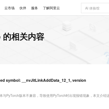
云市场
伙伴
服务
了解阿里云
AI 特惠
数据与 API
成为产品伙伴
企业增值服务
最佳实践
价格计算器
AI 场景体
基础软件
产品伙伴合
阿里云认证
市场活动
配置报价
大模型
ype 的相关内容
自助选配和估算价格
新方式
睿译宝，AI翻译排版一步到位
智启 AI 普惠权益
产品生态集成认证中心
企业支持计划
云上春晚
域名与网站
千问官方 MaaS 平台，为开发者和 Agent 而生，新用户赠送 1 亿 + tokens 额度
Qwen Aud
AI Coding
阿里云Maa
2026 阿里云
云服务器 E
为企业打
数据集
Windows
大模型认证
模型
NEW
NEW
交付可用成果
值低价云产品抢先购
上传文档即自动完成翻译和格式还原
至高享 1亿+免费 tokens，加速 Al 应用落地
提供智能易用的域名与建站服务
智能编程，一键
安全可靠、
产品生态伙伴
专家技术服务
云上奥运之旅
弹性计算合作
阿里云中企出
手机三要素
宝塔 Linux
全部认证
价格优势
有专属领域专家
GLM-5.2：长任务时代开源旗舰模型
阿里云 OPC 创新助力计划
千问大模型
即刻拥有 DeepS
AI 电商营销
对象存储 O
大模型
产品生态伙伴工作台
企业增值服务台
云栖战略参考
云存储合作计
云栖大会
身份实名认证
CentOS
训练营
推动算力普惠，释放技术红利
最高返9万
多领域专家智能体,一键组建 AI 虚拟交付团队
快速构建应用程序和网站，即刻迈出上云第一步
至高百万元 Token 补贴，加速一人公司成长
多元化、高性能、安全可靠的大模型服务
真正可用的 1M 上下文,一次完成代码全链路开发
轻松解锁专属 Dee
从图文生成到
云上的中国
数据库合作计
活动全景
短信
Docker
图片和
站式影视创作平台
Hermes Agent，打造自进化智能体
Token Plan 模型订阅计划
数字证书管理服务（原SSL证书）
5 分钟轻松部署
AI 广告创作
无影云电脑
企业成长
NEW
信息公告
看见新力量
云网络合作计
OCR 文字识别
JAVA
证享300元代金券
可视化编排打通从文字构思到成片全链路闭环
全托管，含MySQL、PostgreSQL、SQL Server、MariaDB多引擎
自主进化，持久记忆，越用越聪明
Qwen3.8-Max 首发尝鲜，限时加量 10 倍，夜间低至2折
实现全站HTTPS，呈现可信的WEB访问
图文、视频一
随时随地安
Kimi-K3
HappyHors
NEW
魔搭 Mode
loud
服务实践
官网公告
bol: __nvJitLinkAddData_12_1, version
Kimi 最新旗舰模型，长程编程与推理利器
让文字生成流
金融模力时刻
Salesforce O
版
发票查验
全能环境
Claude Code + GStack 打造工程团队
千问办公，限时限量积分加倍
Qoder
低代码高效构
AI 建站
短信服务
型
NEW
作计划
计划
创新中心
魔搭 ModelSc
健康状态
理服务
让AI从“聊天伙伴”进化为能干活的“数字员工”
安装技能 GStack，拥有专属 AI 工程团队
你的AI工作搭子，覆盖日常办公高频场景
面向真实软件的智能体编程平台
0 代码专业建
客户案例
天气预报查询
操作系统
Deepseek-v4-pro
HappyHors
态合作计划
本与PyTorch版本不兼容，导致使用PyTorch时出现报错现象，本文介绍
态智能体模型
旗舰 MoE 大模型，百万上下文与顶尖推理能力
图生视频，流
同享
万小智 AI 建站低至 15元/月
Qoder CN
AI 短剧/漫剧
云原生数据库 
快递物流查询
WordPress
成为服务伙
高校合作
点，立即开启云上创新
覆盖公网/内网、递归/权威、移动APP等全场景解析服务
送.CN域名，送备案服务码
基于千问大模型等，支持代码智能生成、研发智能问答
AI助力短剧
GLM-5.2
Wan2.7-T
Ubuntu