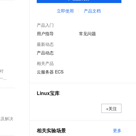
能，在提供云上最佳用户体验的同时，也针
文戏情感细腻自然，动作戏激烈拳拳到肉，实现更强表演能力
支持中英文自由切换，具备更强的噪声鲁棒性
ernetes 版 ACK
云聚AI 严选权益
AI 原生数据库服务发布
SSL 证书
对阿里云基础设施做了深度的优化。
立即使用
产品文档
，一键激活高效办公新体验
理容器应用的 K8s 服务
精选AI产品，从模型到应用全链提效
Agent 数据网关
堡垒机
AI 用量加速计划
云原生数据库 PolarDB
产品入门
应用
防火墙
、识别商机，让客服更高效、服务更出色。
新老同享，达量后返
Agentic Database 发布
用户指导
常见问题
千问办公
主机安全
NEW
最新动态
的智能体编程平台
一站式AI生产力平台
产品动态
AI 应用及服务市场
伶鹊
相关产品
企业级人与Agent协作平台，接入和调度多个数字员工
智能客服平台，对话机器人、对话分析、智能外呼
AI 应用
有对
云服务器 ECS
大模型服务平台百炼 - 全妙
...
大模型
应用创作平台
多模态内容创作工具，已接入 DeepSeek
自然语言处理
Linux宝库
数据标注
+关注
机器学习
原因及解决
息提取
与 AI 智能体进行实时音视频通话
从文本、图片、视频中提取结构化的属性信息
构建支持视频理解的 AI 音视频实时通话应用
相关实验场景
更多