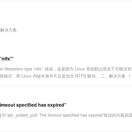
服务生态伙伴
视觉 Coding、空间感知、多模态思考等全面升级
1M上下文，专为长程任务能力而生
云工开物
企业应用
Works
Night Plan 支持 Qwen 3.8-Max
云原生大数据计算服务 MaxCompute
AI 办公
容器服务 Kub
NEW
Red Hat
30+ 款产品免费体验
Data Agent 驱动的一站式 Data+AI 开发治理平台
夜间 5 折，Qwen/Meoo/TokenPlan 客户专享
面向分析的企业级SaaS模式云数据仓库
AI智能应用
提供一站式管
科研合作
ERP
堂（旗舰版）
SUSE
智能客服
AI 应用构建
大模型原生
CRM
因和解决方案。
防护产品
2个月
自动承接线索
建站小程序
Qoder
大模型服务平台百炼-应用模版
OA 办公系统
HOT
NEW
面向真实软件
个人版上线、团队版降价；千问3.8-Max首发发尝鲜
丰富多元化的应用模版和解决方案
力提升
财税管理
模板建站
万有无界
大模型服务平台百炼-智能体
ntfs'"
400电话
定制建站
的模型效果
灵活可视化地构建企业级 Agent
filesystem type 'ntfs'” 错误，这是因为 Linux 系统默认情况下可能没
方案
广告营销
模板小程序
秒悟
人工智能平台 PAI
统格式，而 Linux 内核本身并不总是包含 NTFS 驱动。 二、解决方案 （一
定制小程序
云端极速 AI 
新一代 AI 视频生成模型，深度适配广告营销等场景
AI Native 的算法工程平台，一站式完成建模、训练、推理服务部署
APP 开发
建站系统
out specified has expired”
llset_poll: The timeout specified has expired”错误的问题
AI 应用
10分钟微调：让0.6B模型媲美235B模
多模态数据信
型
依托云原生高可用架构,实现Dify私有化部署
用1%尺寸在特定领域达到大模型90%以上效果