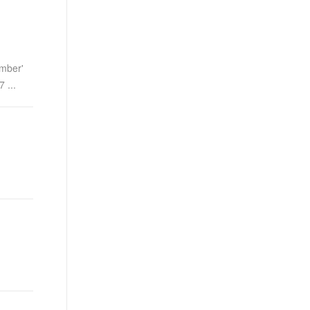
mber'
...