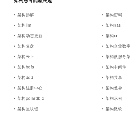
架构您可能感兴趣
架构拆解
架构密码
架构llm
架构nas
架构动态更新
架构xr
架构复盘
架构企业数
架构云上
架构微服务
架构hdfs
架构中间件
架构ddd
架构共享
架构注册中心
架构差异
架构polardb-x
架构示例
架构区块链
架构微软