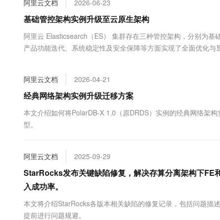
阿里云文档
2026-06-23
大数据开发治理平台 Data
AI 产品 免费试用
网络
安全
云开发大赛
Tableau 订阅
基础管控架构实例升级至云原生架构
1亿+ 大模型 tokens 和 
可观测
入门学习赛
中间件
AI空中课堂在线直播课
阿里云 Elasticsearch（ES） 集群存在三种管控架构，分
云防火墙
140+云产品 免费试用
大模型服务
产品功能迭代、系统稳定性及安全保障等方面实现了全面优化与显
上云与迁云
云原生的云上边界网络安全
产品新客免费试用，最长1
数据库
构升级至v3架构。
生态解决方案
千问AI平台-Token Plan
企业出海
大模型ACA认证体验
大数据计算
阿里云文档
2026-04-21
助力企业全员 AI 认知与能
行业生态解决方案
政企业务
媒体服务
千问AI平台-模型体验
经典网络架构实例升级迁移方案
开发者生态解决方案
在线体验全尺寸、多种模态
企业服务与云通信
本文介绍如何将PolarDB-X 1.0（原DRDS）实例的经典
AI 开发和 AI 应用解决
型。
Happy 系列大模型
域名与网站
终端用户计算
阿里云文档
2025-09-29
Serverless
StarRocks发布关键缺陷修复，解决存算分离架构下
大模型解决方案
入成功率。
开发工具
快速部署 Dify，高效搭建 
本文将介绍StarRocks各版本相关缺陷的修复记录，包括问
迁移与运维管理
提前进行问题规避。