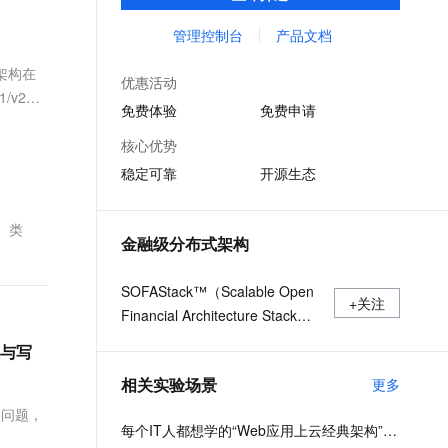
用等全栈式解决方案，兼容Dubbo、Spring
文戏情感细腻自然，动作戏激烈拳拳到肉，实现更强表演能力
支持中英文自由切换，具备更强的噪声鲁棒性
ernetes 版 ACK
云聚AI 严选权益
AI 原生数据库服务发布
SSL 证书
Cloud等微服务运行环境，助力客户各类应用
管理控制台
产品文档
，一键激活高效办公新体验
理容器应用的 K8s 服务
精选AI产品，从模型到应用全链提效
Agent 数据网关
轻松转型分布式架构
堡垒机
3架构在
AI 用量加速计划
云原生数据库 PolarDB
优惠活动
应用
防火墙
v2架
、识别商机，让客服更高效、服务更出色。
新老同享，达量后返
Agentic Database 发布
免费体验
免费申请
千问办公
主机安全
NEW
核心优势
的智能体编程平台
一站式AI生产力平台
稳定可靠
开源生态
AI 应用及服务市场
伶鹊
企业级人与Agent协作平台，接入和调度多个数字员工
智能客服平台，对话机器人、对话分析、智能外呼
）类
AI 应用
金融级分布式架构
大模型服务平台百炼 - 全妙
大模型
应用创作平台
多模态内容创作工具，已接入 DeepSeek
SOFAStack™（Scalable Open
自然语言处理
+关注
Financial Architecture Stack）
数据标注
是一套用于快速构建金融级分布
性与写
式架构的中间件，也是在金融场
机器学习
相关实验场景
更多
景里锤炼出来的最佳实践。
息提取
与 AI 智能体进行实时音视频通话
关问题，
从文本、图片、视频中提取结构化的属性信息
构建支持视频理解的 AI 音视频实时通话应用
每个IT人都想学的“Web应用上云经典架构”实战