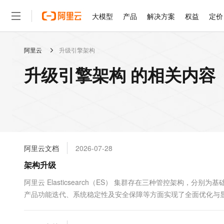
大模型
产品
解决方案
权益
定价
阿里云
升级引擎架构
大模型
产品
解决方案
权益
定价
云市场
伙伴
服务
了解阿里云
精选产品
精选解决方案
普惠上云
产品定价
精选商城
成为销售伙伴
售前咨询
为什么选择阿里云
千问AI平台
升级引擎架构 的相关内容
了解云产品的定价详情
大模型服务平台百炼
千问办公，解锁你的工作
普惠上云 官方力荐
分销伙伴
在线服务
网站建设
什么是云计算
大
大模型服务与应用平台
企业级Agent产品，直接
云服务器38元/年起，超
咨询伙伴
多端小程序
技术领先
云上成本管理
售后服务
轻量应用服务器
Agency Agents：拥
官方推荐返现计划
大模型
精选产品
精选解决方案
Salesforce 国际版订阅
稳定可靠
管理和优化成本
推荐新用户得奖励，单订单
销售伙伴合作计划
自助服务
友盟天域
安全合规
人工智能与机器学习
AI
文本生成
云数据库 RDS
HappyHorse 打造一
云工开物
无影生态合作计划
在线服务
阿里云文档
2026-07-28
观测云
分析师报告
高校专属算力普惠，学生认
计算
互联网应用开发
Qwen3.8-Max
HOT
Salesforce On Alibaba C
工单服务
架构升级
智能体时代全能旗舰模型
Tuya 物联网平台阿里云
研究报告与白皮书
人工智能平台 PAI
快速拥有专属 OpenClaw
大模
Consulting Partner 合
大数据
容器
免费试用
短信专区
一站式AI开发、训练和推
阿里云 Elasticsearch（ES） 集群存在三种管控架构，分
蓝凌 OA
Qwen3.7-Plus
AI 大模型销售与服务生
现代化应用
产品功能迭代、系统稳定性及安全保障等方面实现了全面优化与显
存储
天池大赛
能看、能想、能动手的多模
云解析DNS
解决方案免费试用 新老
电子合同
构升级至v3架构。
最高领取价值200元试用
安全
网络与CDN
AI 算法大赛
Qwen3-VL-Plus
畅捷通