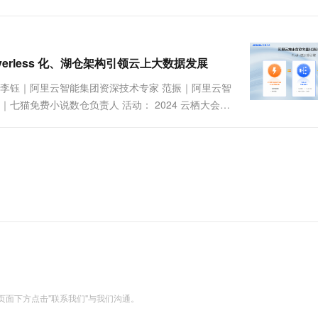
一个 AI 助手
超强辅助，Bol
即刻拥有 DeepSeek-R1 满血版
在企业官网、通讯软件中为客户提供 AI 客服
多种方案随心选，轻松解锁专属 DeepSeek
rverless 化、湖仓架构引领云上大数据发展
 李钰｜阿里云智能集团资深技术专家 范振｜阿里云智
猫免费小说数仓负责人 活动： 2024 云栖大会 -
abricks 推出了向量化 Spark 引擎-
面下方点击"联系我们"与我们沟通。