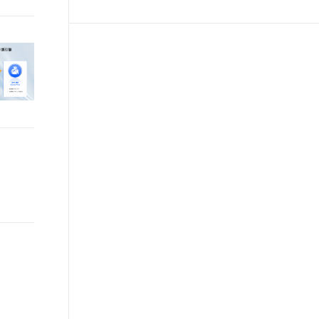
t.diy 一步搞定创意建站
构建大模型应用的安全防护体系
通过自然语言交互简化开发流程,全栈开发支持
通过阿里云安全产品对 AI 应用进行安全防护