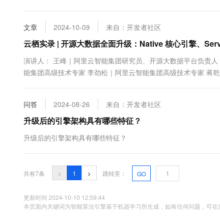
10 分钟在聊天系统中增加
专有云
文章
2024-10-09
来自：开发者社区
云栖实录 | 开源大数据全面升级：Native 核心引擎、Se
演讲人： 王峰｜阿里云智能集团研究员、开源大数据平台负责人
能集团高级技术专家 李劲松｜阿里云智能集团高级技术专家 蒋乾｜七
开源大数据专场 基于向量化的大数据计算技术在近几年呈现爆发趋势，Dat
Photon，Facebook 开源了 ...
问答
2024-08-26
来自：开发者社区
升级后的引擎架构具有哪些特征？
升级后的引擎架构具有哪些特征？
共有7条
<
1
>
跳转至：
GO
更新时间 2024-10-10 12:59:44
本页面内关键词为智能算法引擎基于机器学习所生成，如有任何问题，可在页