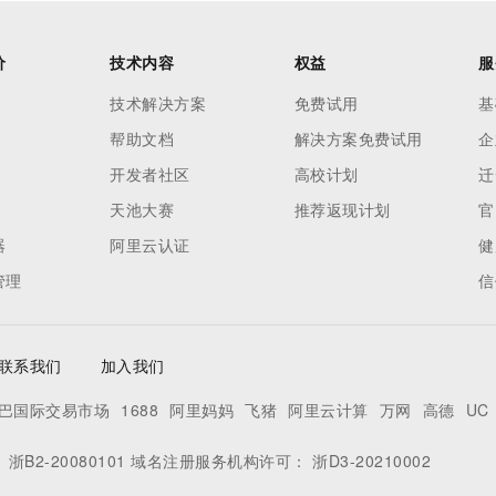
价
技术内容
权益
服
技术解决方案
免费试用
基
帮助文档
解决方案免费试用
企
开发者社区
高校计划
迁
天池大赛
推荐返现计划
官
器
阿里云认证
健
管理
信
联系我们
加入我们
巴国际交易市场
1688
阿里妈妈
飞猪
阿里云计算
万网
高德
UC
：
浙B2-20080101
域名注册服务机构许可：
浙D3-20210002