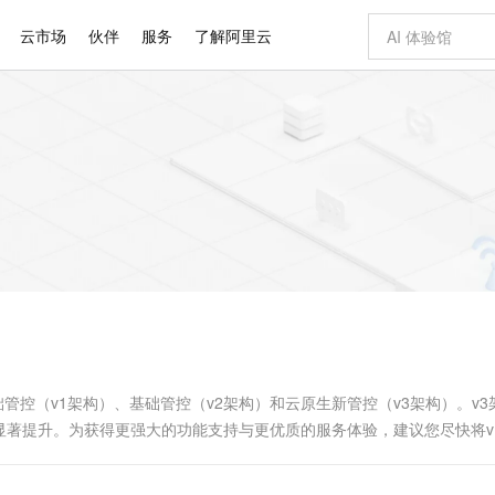
云市场
伙伴
服务
了解阿里云
AI 特惠
数据与 API
成为产品伙伴
企业增值服务
最佳实践
价格计算器
AI 场景体
基础软件
产品伙伴合
阿里云认证
市场活动
配置报价
大模型
自助选配和估算价格
新方式
睿译宝，AI翻译排版一步到位
智启 AI 普惠权益
产品生态集成认证中心
企业支持计划
云上春晚
域名与网站
千问官方 MaaS 平台，为开发者和 Agent 而生，新用户赠送 1 亿 + tokens 额度
Qwen Aud
AI Coding
阿里云Maa
2026 阿里云
云服务器 E
为企业打
数据集
Windows
大模型认证
模型
NEW
NEW
交付可用成果
值低价云产品抢先购
上传文档即自动完成翻译和格式还原
至高享 1亿+免费 tokens，加速 Al 应用落地
提供智能易用的域名与建站服务
智能编程，一键
安全可靠、
产品生态伙伴
专家技术服务
云上奥运之旅
弹性计算合作
阿里云中企出
手机三要素
宝塔 Linux
全部认证
价格优势
有专属领域专家
GLM-5.2：长任务时代开源旗舰模型
阿里云 OPC 创新助力计划
千问大模型
即刻拥有 DeepS
AI 电商营销
对象存储 O
大模型
产品生态伙伴工作台
企业增值服务台
云栖战略参考
云存储合作计
云栖大会
身份实名认证
CentOS
训练营
推动算力普惠，释放技术红利
最高返9万
多领域专家智能体,一键组建 AI 虚拟交付团队
快速构建应用程序和网站，即刻迈出上云第一步
至高百万元 Token 补贴，加速一人公司成长
多元化、高性能、安全可靠的大模型服务
真正可用的 1M 上下文,一次完成代码全链路开发
轻松解锁专属 Dee
从图文生成到
云上的中国
数据库合作计
活动全景
短信
Docker
图片和
站式影视创作平台
Hermes Agent，打造自进化智能体
Token Plan 模型订阅计划
数字证书管理服务（原SSL证书）
5 分钟轻松部署
AI 广告创作
无影云电脑
企业成长
NEW
信息公告
看见新力量
云网络合作计
OCR 文字识别
JAVA
证享300元代金券
可视化编排打通从文字构思到成片全链路闭环
全托管，含MySQL、PostgreSQL、SQL Server、MariaDB多引擎
自主进化，持久记忆，越用越聪明
Qwen3.8-Max 首发尝鲜，限时加量 10 倍，夜间低至2折
实现全站HTTPS，呈现可信的WEB访问
图文、视频一
随时随地安
Kimi-K3
HappyHors
NEW
魔搭 Mode
loud
服务实践
官网公告
Kimi 最新旗舰模型，长程编程与推理利器
让文字生成流
金融模力时刻
Salesforce O
版
发票查验
全能环境
Claude Code + GStack 打造工程团队
千问办公，限时限量积分加倍
Qoder
低代码高效构
AI 建站
短信服务
型
NEW
作计划
计划
创新中心
魔搭 ModelSc
健康状态
理服务
让AI从“聊天伙伴”进化为能干活的“数字员工”
安装技能 GStack，拥有专属 AI 工程团队
你的AI工作搭子，覆盖日常办公高频场景
面向真实软件的智能体编程平台
0 代码专业建
别为基础管控（v1架构）、基础管控（v2架构）和云原生新管控（v3架构）。v
客户案例
天气预报查询
操作系统
Deepseek-v4-pro
HappyHors
态合作计划
著提升。为获得更强大的功能支持与更优质的服务体验，建议您尽快将v1/
态智能体模型
旗舰 MoE 大模型，百万上下文与顶尖推理能力
图生视频，流
同享
万小智 AI 建站低至 15元/月
Qoder CN
AI 短剧/漫剧
云原生数据库 
快递物流查询
WordPress
成为服务伙
高校合作
点，立即开启云上创新
覆盖公网/内网、递归/权威、移动APP等全场景解析服务
送.CN域名，送备案服务码
基于千问大模型等，支持代码智能生成、研发智能问答
AI助力短剧
GLM-5.2
Wan2.7-T
Ubuntu