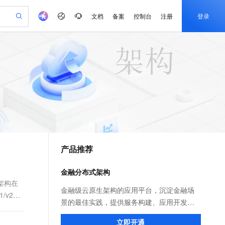
文档
备案
控制台
注册
登录
验
作计划
器
AI 活动
专业服务
服务伙伴合作计划
开发者社区
加入我们
产品动态
服务平台百炼
阿里云 OPC 创新助力计划
一站式生成采购清单，支持单品或批量购买
io：打造专属 AI 语音助手
S产品伙伴计划（繁花）
峰会
CS
造的大模型服务与应用开发平台
一句话生成原生可编辑精美 PPT 文稿
AI 生产力先锋
Al MaaS 服务伙伴赋能合作
域名
博文
Careers
至高可申请百万元
Qwen3.8-Max 模型上线
开启高性价比 AI 编程新体验
弹性可伸缩的云计算服务
Qwen-Audio-3.0-Realtime 端到端实时语音角色扮演
输入一句话想法, 轻松生成专业的 PPT
先锋实践拓展 AI 生产力的边界
Token 补贴，五大权
计划
海大会
伙伴信用分合作计划
商标
问答
社会招聘
益加速 OPC 成功
eek-V4-Pro
SS
一键部署幻兽帕鲁游戏服务器
飞天发布时刻
HOT
Open Search 向量检索版支
划
备案
电子书
校园招聘
pSeek-V4-Pro
视频创作，一键激活电商全链路生产力
稳定、安全、高性价比、高性能的云存储服务
一键购买专属联机服务器，轻松开启游戏
所见，即是所愿
持视频检索 Pipeline 功能
更多支持
划
公司注册
镜像站
视频生成
语音识别与合成
专属 QwenPaw
漫剧工坊：一站式动画创作平台
AI 实训营
HOT
应用身份服务 (IDaaS)
合作伙伴培训与认证
产品推荐
划
上云迁移
站生成，高效打造优质广告素材
全接入的云上超级电脑
从聊天伙伴进化为能主动干活的本地数字员工
快速生产连贯的高质量长漫剧
从基础到进阶，Agent 创客手把手教你
OpenClaw 管理能力上线
e-1.1-T2V
Qwen3-TTS-Flash
lScope
我要反馈
查询合作伙伴
畅细腻的高质量视频
离线语音合成大模型，多语言方言自适应，低延迟高稳定
n Alibaba Cloud ISV 合作
代维服务
建企业门户网站
10 分钟搭建微信、支付宝小程序
金融分布式架构
MaxCompute MaxFrame 提
创新加速
ope
登录合作伙伴管理后台
我要建议
站，无忧落地极速上线
以可视化方式快速构建移动和 PC 门户网站
国内短信简单易用，安全可靠，秒级触达，全球覆盖200+国家和地区。
高效部署网站，快速应用到小程序
供自动弹性内存功能
3架构在
e-1.1-I2V
Cosyvoice-V3-Flash
金融级云原生架构的应用平台，沉淀金融场
v2架
安全
畅自然，细节丰富
高表现力语音合成大模型，语音克隆听感自然
我要投诉
PolarDB
景的最佳实践，提供服务构建、应用开发、
上云场景组合购
Milvus 弹性伸缩功能新增节
伴
漫剧创作，剧本、分镜、视频高效生成
100%兼容MySQL、PostgreSQL，兼容Oracle，支持集中和分布式
覆盖90%+业务场景，专享组合折扣价
点支持范围
部署发布、服务治理、监控运维、容灾高可
2V
VPN
Fun-ASR
立即开通