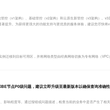
服务生态伙伴
视觉 Coding、空间感知、多模态思考等全面升级
1M上下文，专为长程任务能力而生
云工开物
企业应用
Works
Night Plan 支持 Qwen 3.8-Max
云原生大数据计算服务 MaxCompute
AI 办公
容器服务 Kub
NEW
Red Hat
30+ 款产品免费体验
Data Agent 驱动的一站式 Data+AI 开发治理平台
夜间 5 折，Qwen/Meoo/TokenPlan 客户专享
面向分析的企业级SaaS模式云数据仓库
AI智能应用
提供一站式管
科研合作
ERP
堂（旗舰版）
SUSE
别为基础管控（v1架构）、基础管控（v2架构）和云原生新管控（v3架构）。v
智能客服
AI 应用构建
大模型原生
CRM
著提升。为获得更强大的功能支持与更优质的服务体验，建议您尽快将v1/
防护产品
2个月
自动承接线索
建站小程序
Qoder
大模型服务平台百炼-应用模版
OA 办公系统
HOT
NEW
面向真实软件
个人版上线、团队版降价；千问3.8-Max首发发尝鲜
丰富多元化的应用模版和解决方案
力提升
财税管理
模板建站
万有无界
大模型服务平台百炼-智能体
400电话
定制建站
的模型效果
灵活可视化地构建企业级 Agent
网络架构实例迁移到目标可用区，并将网络类型由经典网络切换为专有网络（VPC
方案
广告营销
模板小程序
秒悟
人工智能平台 PAI
定制小程序
云端极速 AI 
新一代 AI 视频生成模型，深度适配广告营销等场景
AI Native 的算法工程平台，一站式完成建模、训练、推理服务部署
APP 开发
建站系统
FE和BE节点P0级问题，建议立即升级至最新版本以确保查询准确
AI 应用
10分钟微调：让0.6B模型媲美235B模
多模态数据信
题描述、影响程度等。通过报错或问题描述，检查当前的业务中是否产生了相
型
依托云原生高可用架构,实现Dify私有化部署
用1%尺寸在特定领域达到大模型90%以上效果