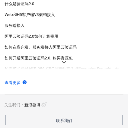
什么是验证码2.0
Web和H5客户端V3架构接入
服务端接入
阿里云验证码2.0如何计算费用
如何在客户端、服务端接入阿里云验证码
如何开通阿里云验证码2.0, 购买资源包
加密模式通过AES-256-CBC加密动态生成EncryptedSceneId，结合时间戳和有效期增强验证码安全性，防止sceneId泄露导致的服务滥用。
场景管理
查看更多
微信小程序插件接入V3架构
客户端接入常见问题
关注我们：
新浪微博
联系我们